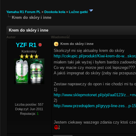
Yamaha R1 Forum PL
»
Dookoła koła
»
Luźne gatki
Krem do skóry i inne
Krem do skóry i inne
Autor
Wiadomość
YZF R1
Krem do skóry i inne
Skończył mi się aktualny krem do skóry
Konkretny
http://cokupic.pl/produkt/Kiwi-krem-do-w...sko
miałem taki jak wyżej i byłem bardzo zadowo
Co wy macie czy morze jest coś lepszego???
A jakiś impregnat do skóry (żeby nie przepus
Zestaw naprawczy do opon i nie chodzi mi tu o
1)
http://www.sklepmotonet.pl/p/pl/aa0123/z...+m
2)
Liczba postów: 557
http://www.przedrajdem.pl/gryyp-line-zes...p-1
Dołączył: Jun 2011
Reputacja:
1
Jestem ciekawy waszego zdania czy ktoś cze