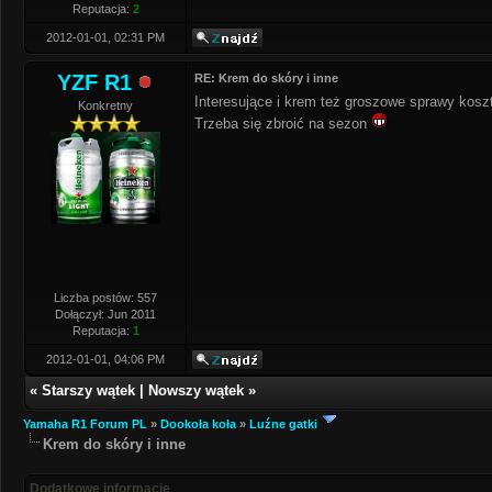
Reputacja:
2
2012-01-01, 02:31 PM
YZF R1
RE: Krem do skóry i inne
Interesujące i krem też groszowe sprawy koszt
Konkretny
Trzeba się zbroić na sezon
Liczba postów: 557
Dołączył: Jun 2011
Reputacja:
1
2012-01-01, 04:06 PM
«
Starszy wątek
|
Nowszy wątek
»
Yamaha R1 Forum PL
»
Dookoła koła
»
Luźne gatki
Krem do skóry i inne
Dodatkowe informacje