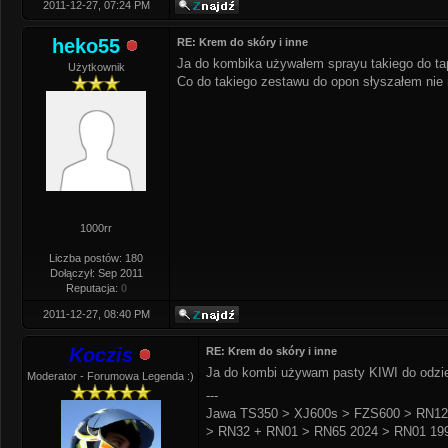
2011-12-27, 07:24 PM
heko55
RE: Krem do skóry i inne
Ja do kombika używałem sprayu takiego do tapic
Użytkownik
Co do takiego zestawu do opon słyszałem nie n
1000rr
Liczba postów: 180
Dołączył: Sep 2011
Reputacja:
0
2011-12-27, 08:40 PM
Koczis
RE: Krem do skóry i inne
Ja do kombi używam pasty KIWI do odzie
Moderator - Forumowa Legenda :)
---
Jawa TS350 > XJ600s > FZS600 > RN12
> RN32 + RN01 > RN65 2024 > RN01 199