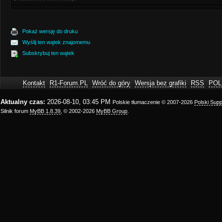
Pokaż wersję do druku
Wyślij ten wątek znajomemu
Subskrybuj ten wątek
Kontakt
R1-Forum.PL
Wróć do góry
Wersja bez grafiki
RSS
POL
Aktualny czas:
2026-08-10, 03:45 PM
Polskie tłumaczenie © 2007-2026
Polski Sup
Silnik forum
MyBB 1.8.39
, © 2002-2026
MyBB Group
.