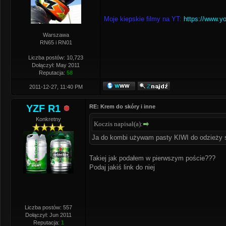
Moje kiepskie filmy na YT:
https://www.y
Warszawa
RN65 i RN01
Liczba postów: 10,723
Dołączył: May 2011
Reputacja:
58
2011-12-27, 11:40 PM
YZF R1
RE: Krem do skóry i inne
Konkretny
Koczis napisał(a):
Ja do kombi używam pasty KIWI do odzieży s
Takiej jak podałem w pierwszym poście???
Podaj jakiś link do niej
Liczba postów: 557
Dołączył: Jun 2011
Reputacja:
1