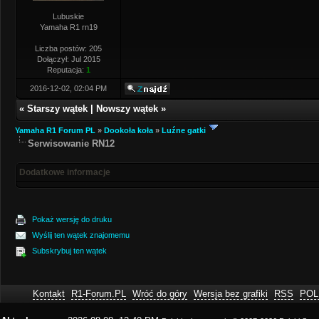
Lubuskie
Yamaha R1 rn19
Liczba postów: 205
Dołączył: Jul 2015
Reputacja:
1
2016-12-02, 02:04 PM
«
Starszy wątek
|
Nowszy wątek
»
Yamaha R1 Forum PL
»
Dookoła koła
»
Luźne gatki
Serwisowanie RN12
Dodatkowe informacje
Pokaż wersję do druku
Wyślij ten wątek znajomemu
Subskrybuj ten wątek
Kontakt
R1-Forum.PL
Wróć do góry
Wersja bez grafiki
RSS
POL