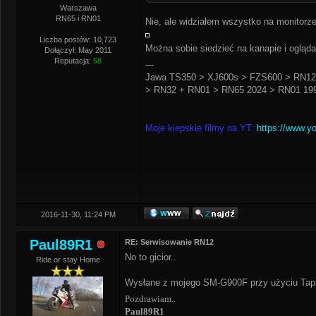
Warszawa
RN65 i RN01
Nie, ale widziałem wszystko na monitorze
Liczba postów: 10,723
Można sobie siedzieć na kanapie i ogląd
Dołączył: May 2011
Reputacja:
58
---
Jawa TS350 > XJ600s > FZS600 > RN12
> RN32 + RN01 > RN65 2024 > RN01 199
Moje kiepskie filmy na YT:
https://www.y
2016-11-30, 11:24 PM
Paul89R1
RE: Serwisowanie RN12
No to gicior..
Ride or stay Home
Wysłane z mojego SM-G900F przy użyciu Tap
Pozdrawiam..
Paul89R1