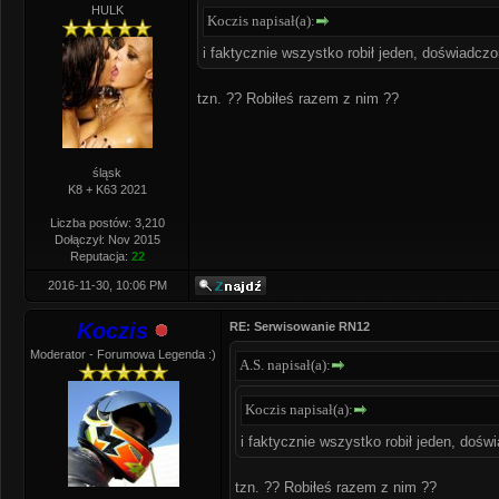
HULK
Koczis napisał(a):
i faktycznie wszystko robił jeden, doświad
tzn. ?? Robiłeś razem z nim ??
śląsk
K8 + K63 2021
Liczba postów: 3,210
Dołączył: Nov 2015
Reputacja:
22
2016-11-30, 10:06 PM
Koczis
RE: Serwisowanie RN12
Moderator - Forumowa Legenda :)
A.S. napisał(a):
Koczis napisał(a):
i faktycznie wszystko robił jeden, do
tzn. ?? Robiłeś razem z nim ??