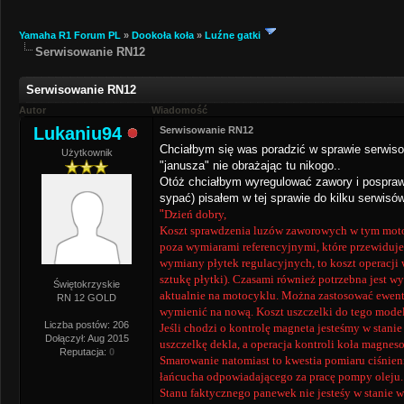
Yamaha R1 Forum PL
»
Dookoła koła
»
Luźne gatki
Serwisowanie RN12
Serwisowanie RN12
Autor
Wiadomość
Lukaniu94
Serwisowanie RN12
Chciałbym się was poradzić w sprawie serwisow
Użytkownik
"janusza" nie obrażając tu nikogo..
Otóż chciałbym wyregulować zawory i pospraw
sypać) pisałem w tej sprawie do kilku serwisów
"
Dzień dobry,
Koszt sprawdzenia luzów zaworowych w tym motoc
poza wymiarami referencyjnymi, które przewiduj
wymiany płytek regulacyjnych, to koszt operacji w
sztukę płytki). Czasami również potrzebna jest w
Świętokrzyskie
aktualnie na motocyklu. Można zastosować ewentu
RN 12 GOLD
wymienić na nową. Koszt uszczelki do tego model
Liczba postów: 206
Jeśli chodzi o kontrolę magneta jesteśmy w stani
Dołączył: Aug 2015
uszczelkę dekla, a operacja kontroli koła magneso
Reputacja:
0
Smarowanie natomiast to kwestia pomiaru ciśnien
łańcucha odpowiadającego za pracę pompy oleju. K
Stanu faktycznego panewek nie jesteśy w stanie w