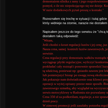
demontażem silnika z ramy i jego rozpołowieniem, 
pomysł, o ile nic niepokojącego się nie dzieje. Ko
W razie dodatkowych pytań proszę o kontakt.
"
Rozeznałem się trochę w sytuacji i tutaj gdzie
ktróy widnieje na stornie, narazie nie dostałem
Napisałem jeszcze do tego serwisu że "chcą t
dostałem taką odpowiedź:
"
Witam,
Jeśli chodzi o koszt regulacji luzów i jej cenę, ju
Nasza cena, samej kontroli luzów zaworowych, je
serwisie.
Cena regulacji przy demontażu wałków rozrządu t
wyciągnąc płytki regulacyjne, wyliczyć konkretn
poskładać cały rozrząd i ponownie sprawdzić luzy
tą właściwą, ponieważ np: gniazdo zaworu jest lek
lub pomniejszyć biorąc po uwagę nową okolicznoś
Jak pokazuje nam doświadczenie oraz klienci przy
operacji w wyżej opisany przeze mnie sposób. Bio
zaworowego szmatką, aby wyglądał na wyczyszczo
serwis motocyklowy w Radomiu nie pozwalamy sob
Cena 350 zł za podkreślam, regulacje, a nie spra
dzień pracy.
W zimowej promocji jeśli zaszłaby potrzeba regu