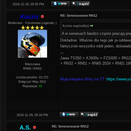
2016-11-29, 05:05 PM
Koczis
RE: Serwisowanie RN12
Moderator - Forumowa Legenda :)
kyniu napisał(a):
A w serwisach bardzo często pracują prak
Dokładnie. Właśnie dla tego jak ja oddaw
faktycznie wszystko robił jeden, doświ
---
Jawa TS350 > XJ600s > FZS600 > RN12
> RN32 + RN01 > RN65 2024 > RN01 199
Warszawa
RN65 i RN01
Liczba postów: 10,723
Moje kiepskie filmy na YT:
https://www.y
Dołączył: May 2011
Reputacja:
58
2016-11-29, 05:18 PM
A.S.
RE: Serwisowanie RN12