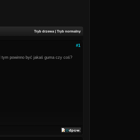
Tryb drzewa
|
Tryb normalny
#1
od tym powinno być jakaś guma czy coś?