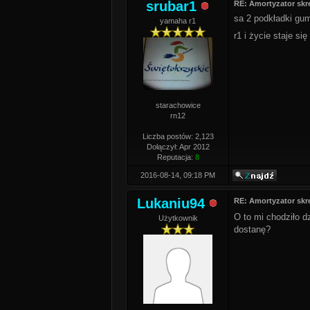
srubar1
RE: Amortyzator skr
sa 2 podkładki g
yamaha r1
r1 i życie staje się
starachowice
rn12
Liczba postów: 2,123
Dołączył: Apr 2012
Reputacja:
8
2016-08-14, 09:18 PM
Lukaniu94
RE: Amortyzator skr
O to mi chodziło d
Użytkownik
dostanę?