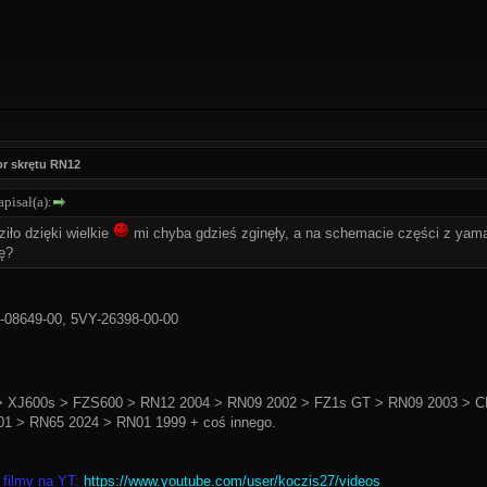
r skrętu RN12
pisał(a):
iło dzięki wielkie
mi chyba gdzieś zginęły, a na schemacie części z yama
ę?
-08649-00, 5VY-26398-00-00
 XJ600s > FZS600 > RN12 2004 > RN09 2002 > FZ1s GT > RN09 2003 > C
1 > RN65 2024 > RN01 1999 + coś innego.
 filmy na YT:
https://www.youtube.com/user/koczis27/videos