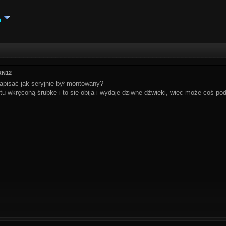
i
RN12
apisać jak seryjnie był montowany?
tu wkręconą śrubkę i to się obija i wydaje dziwne dźwięki, wiec może coś p