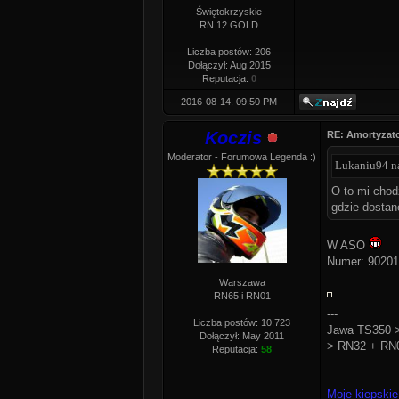
Świętokrzyskie
RN 12 GOLD
Liczba postów: 206
Dołączył: Aug 2015
Reputacja:
0
2016-08-14, 09:50 PM
Koczis
RE: Amortyzato
Moderator - Forumowa Legenda :)
Lukaniu94 na
O to mi chodz
gdzie dostan
W ASO
Numer: 90201
Warszawa
RN65 i RN01
---
Liczba postów: 10,723
Jawa TS350 >
Dołączył: May 2011
> RN32 + RN0
Reputacja:
58
Moje kiepskie