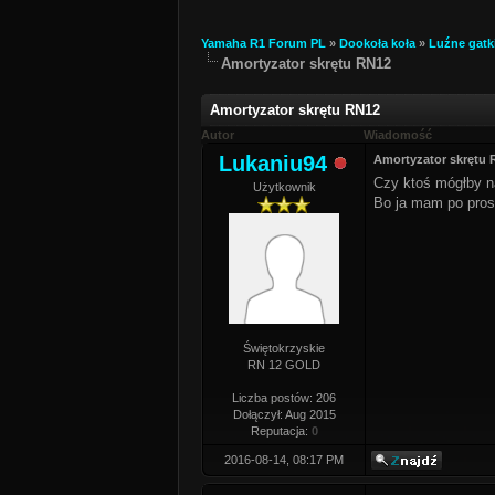
Yamaha R1 Forum PL
»
Dookoła koła
»
Luźne gatk
Amortyzator skrętu RN12
Amortyzator skrętu RN12
Autor
Wiadomość
Lukaniu94
Amortyzator skrętu 
Czy ktoś mógłby n
Użytkownik
Bo ja mam po pros
Świętokrzyskie
RN 12 GOLD
Liczba postów: 206
Dołączył: Aug 2015
Reputacja:
0
2016-08-14, 08:17 PM