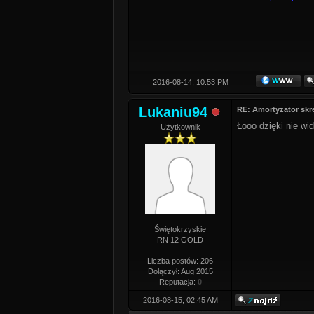
2016-08-14, 10:53 PM
Lukaniu94
RE: Amortyzator skr
Łooo dzięki nie wi
Użytkownik
Świętokrzyskie
RN 12 GOLD
Liczba postów: 206
Dołączył: Aug 2015
Reputacja:
0
2016-08-15, 02:45 AM