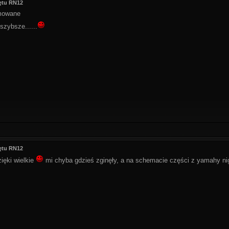
ętu RN12
umowane
 szybsze......
ętu RN12
zięki wielkie
mi chyba gdzieś zginęły, a na schemacie części z yamahy ni