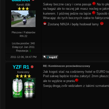
Sakwy boczne cacy i cena pasuje
Na to pl
Kandō 感動
na bagaż ale to raczej jak masz nocleg w jakim
kurierem. I później jedzie na lajcie
Sposób sp
Wracając do tych bocznych sakw to faktyczni
Zostanę NINJA i będę hodował lamy
Pleszew / Fabianów
RN 22
Liczba postów: 340
Dołączył: Jan 2011
Reputacja:
1
2011-12-06, 04:47 PM
YZF R1
RE: Kombinezon przeciwdeszczowy
Jak kogoś stać na codzienny hotel w EURO to z
Konkretny
Pod sakwę będzie trzeba założyć 2mm płaszcz
ale to wyjdzie w praniu
Swoją drogą zx6r widziałem z takimi szmatami 