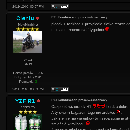
2011-12-08, 03:07 PM
Cieniu
RE: Kombinezon przeciwdeszczowy
plecak + tankbag + przypiecie siatka reszty do
MotoManiak ;)
musialem nabrac na 2 tygodnie
W-wa
RN19
Liczba postów: 1,265
Dołączył: May 2011
Reputacja:
3
2011-12-08, 03:59 PM
YZF R1
RE: Kombinezon przeciwdeszczowy
Oszpecić wizerunek R1
bardzo dobre!
Konkretny
A ty swoim bagażem tego nie zrobiłeś
.
Jak się nie ma warunków to trzeba sobie je s
zmieścić w rollbagu
A co do wyglądu czy to się będzie komuś pod