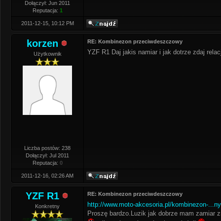
Dołączył: Jun 2011
Reputacja:
1
2011-12-15, 10:12 PM
korzen
RE: Kombinezon przeciwdeszczowy
YZF R1 Daj jakis namiar i jak dotrze zdaj relac
Użytkownik
Liczba postów: 238
Dołączył: Jul 2011
Reputacja:
0
2011-12-16, 02:26 AM
YZF R1
RE: Kombinezon przeciwdeszczowy
http://www.moto-akcesoria.pl/kombinezon-...n
Konkretny
Proszę bardzo.Luzik jak dobrze mam zamiar z