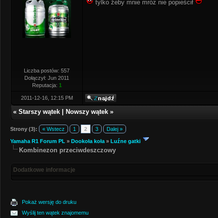
tylko żeby mnie mróz nie popieścił
Liczba postów: 557
Dołączył: Jun 2011
Reputacja:
1
2011-12-16, 12:15 PM
«
Starszy wątek
|
Nowszy wątek
»
Strony (3):
« Wstecz
1
2
3
Dalej »
Yamaha R1 Forum PL
»
Dookoła koła
»
Luźne gatki
Kombinezon przeciwdeszczowy
Dodatkowe informacje
Pokaż wersję do druku
Wyślij ten wątek znajomemu