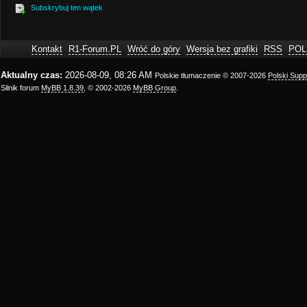
Subskrybuj ten wątek
Kontakt
R1-Forum.PL
Wróć do góry
Wersja bez grafiki
RSS
POL
Aktualny czas:
2026-08-09, 08:26 AM
Polskie tłumaczenie © 2007-2026
Polski Sup
Silnik forum
MyBB 1.8.39
, © 2002-2026
MyBB Group
.