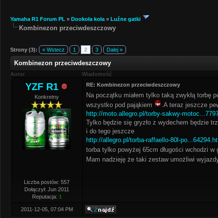
Yamaha R1 Forum PL
»
Dookoła koła
»
Luźne gatki
Kombinezon przeciwdeszczowy
Strony (3):
« Wstecz
1
2
3
Dalej »
Kombinezon przeciwdeszczowy
Autor
Wiadomość
YZF R1
RE: Kombinezon przeciwdeszczowy
Na początku miałem tylko taką zwykłą torbę p
Konkretny
wszystko pod pająkiem
.A teraz jeszcze p
http://moto.allegro.pl/torby-sakwy-motoc...779
Tylko będzie się gryzło z wydechem będzie t
i do tego jeszcze
http://allegro.pl/torba-raffaello-80l-po...64294.h
torba tylko powyżej 65cm długości wchodzi w 
Mam nadzieję że taki zestaw umożliwi wyjazd
Liczba postów: 557
Dołączył: Jun 2011
Reputacja:
1
2011-12-05, 07:04 PM