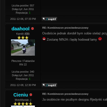
Liczba postów: 557
Dołączył: Jun 2011
Reputacja:
1
2011-12-06, 07:33 PM
daahool
RE: Kombinezon przeciwdeszczowy
Osobiście jednak dorobił bym sobie stelaż p
Kandō 感動
Zostanę NINJA i będę hodował lamy
Pleszew / Fabianów
RN 22
Liczba postów: 340
Dołączył: Jan 2011
Reputacja:
1
2011-12-08, 12:30 PM
Cieniu
RE: Kombinezon przeciwdeszczowy
Ja osobiscie nie psulbym designu Rjedynki sa
MotoManiak ;)