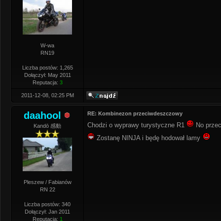
W-wa
RN19
Liczba postów: 1,265
Dołączył: May 2011
Reputacja:
3
2011-12-08, 02:25 PM
daahool
RE: Kombinezon przeciwdeszczowy
Chodzi o wyprawy turystyczne R1
No przec
Kandō 感動
Zostanę NINJA i będę hodował lamy
Pleszew / Fabianów
RN 22
Liczba postów: 340
Dołączył: Jan 2011
Reputacja:
1