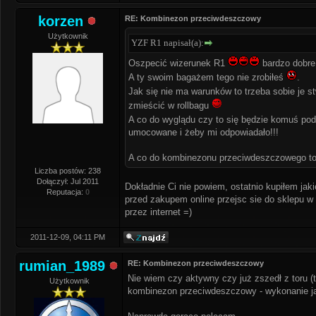
korzen
RE: Kombinezon przeciwdeszczowy
Użytkownik
YZF R1 napisał(a):
Oszpecić wizerunek R1
bardzo dobre
A ty swoim bagażem tego nie zrobiłeś
.
Jak się nie ma warunków to trzeba sobie je 
zmieścić w rollbagu
A co do wyglądu czy to się będzie komuś pod
umocowane i żeby mi odpowiadało!!!
A co do kombinezonu przeciwdeszczowego to 
Liczba postów: 238
Dołączył: Jul 2011
Dokładnie Ci nie powiem, ostatnio kupiłem jaki
Reputacja:
0
przed zakupem online przejsc sie do sklepu w 
przez internet =)
2011-12-09, 04:11 PM
rumian_1989
RE: Kombinezon przeciwdeszczowy
Nie wiem czy aktywny czy już zszedł z toru
Użytkownik
kombinezon przeciwdeszczowy - wykonanie jak