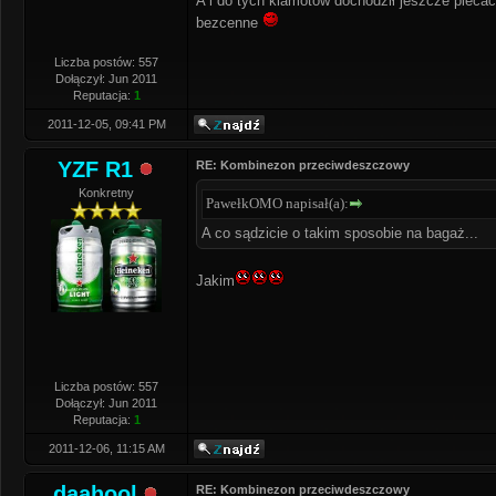
A i do tych klamotów dochodził jeszcze plecac
bezcenne
Liczba postów: 557
Dołączył: Jun 2011
Reputacja:
1
2011-12-05, 09:41 PM
YZF R1
RE: Kombinezon przeciwdeszczowy
Konkretny
PawełkOMO napisał(a):
A co sądzicie o takim sposobie na bagaż...
Jakim
Liczba postów: 557
Dołączył: Jun 2011
Reputacja:
1
2011-12-06, 11:15 AM
daahool
RE: Kombinezon przeciwdeszczowy