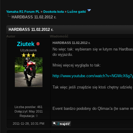
Yamaha R1 Forum PL
»
Dookoła koła
»
Luźne gatki
HARDBASS 11.02.2012 r.
HARDBASS 11.02.2012 r.
Autor
Wiadomość
Ziutek
HARDBASS 11.02.2012 r.
No więc tak: wybieram się w lutym na Hardbas
Użytkownik
do wyjazdu.
Mniej więcej wygląda to tak:
http://www.youtube.com/watch?v=NGWcX6g7
Tak więc jeśli znajdzie się ktoś chętny udziel
Liczba postów: 461
Event bardzo podobny do Qlimax'a (te same mi
Dołączył: May 2011
Reputacja:
0
2011-11-28, 10:31 PM