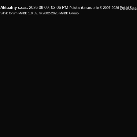
Aktualny czas:
2026-08-09, 02:06 PM
Polskie tłumaczenie © 2007-2026
Polski Sup
Silnik forum
MyBB 1.8.39
, © 2002-2026
MyBB Group
.