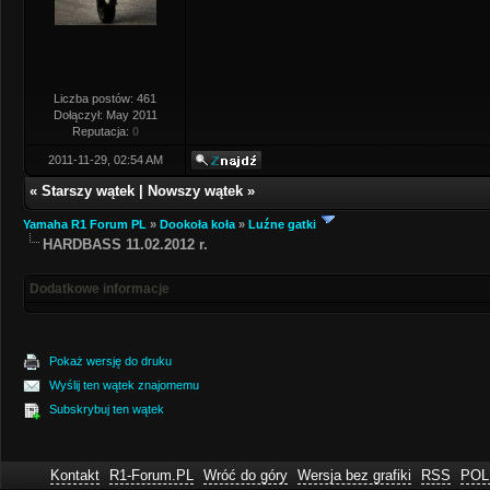
Liczba postów: 461
Dołączył: May 2011
Reputacja:
0
2011-11-29, 02:54 AM
«
Starszy wątek
|
Nowszy wątek
»
Yamaha R1 Forum PL
»
Dookoła koła
»
Luźne gatki
HARDBASS 11.02.2012 r.
Dodatkowe informacje
Pokaż wersję do druku
Wyślij ten wątek znajomemu
Subskrybuj ten wątek
Kontakt
R1-Forum.PL
Wróć do góry
Wersja bez grafiki
RSS
POL