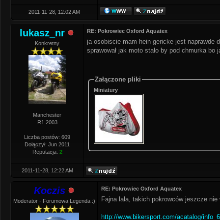
2011-11-28, 12:02 AM
lukasz_nr
RE: Pokrowiec Oxford Aquatex
ja osobiscie mam hein gericke jest naprawde
Konkretny
sprawował jak moto stało by pod chmurka bo ja
Załączone pliki
Miniatury
Manchester
R1 2003
Liczba postów: 609
Dołączył: Jun 2011
Reputacja:
2
2011-11-28, 12:22 AM
Koczis
RE: Pokrowiec Oxford Aquatex
Fajna lala, takich pokrowców jeszcze nie w
Moderator - Forumowa Legenda :)
http://www.bikersport.com/acatalog/info_