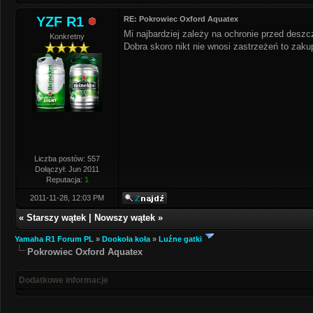
YZF R1
RE: Pokrowiec Oxford Aquatex
Mi najbardziej zależy na ochronie przed desz
Konkretny
Dobra skoro nikt nie wnosi zastrzeżeń to zaku
Liczba postów: 557
Dołączył: Jun 2011
Reputacja:
1
2011-11-28, 12:03 PM
«
Starszy wątek
|
Nowszy wątek
»
Yamaha R1 Forum PL
»
Dookoła koła
»
Luźne gatki
Pokrowiec Oxford Aquatex
Dodatkowe informacje