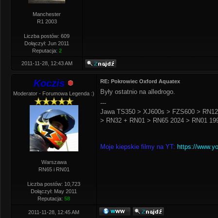
Manchester
R1 2003
Liczba postów: 609
Dołączył: Jun 2011
Reputacja:
2
2011-11-28, 12:43 AM
Koczis
RE: Pokrowiec Oxford Aquatex
Były ostatnio na alledrogo.
Moderator - Forumowa Legenda :)
---
Jawa TS350 > XJ600s > FZS600 > RN12
> RN32 + RN01 > RN65 2024 > RN01 199
Moje kiepskie filmy na YT:
https://www.y
Warszawa
RN65 i RN01
Liczba postów: 10,723
Dołączył: May 2011
Reputacja:
58
2011-11-28, 12:45 AM