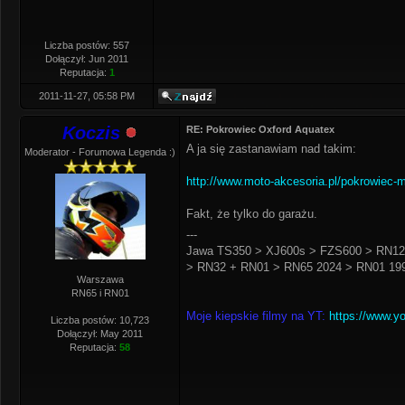
Liczba postów: 557
Dołączył: Jun 2011
Reputacja:
1
2011-11-27, 05:58 PM
Koczis
RE: Pokrowiec Oxford Aquatex
A ja się zastanawiam nad takim:
Moderator - Forumowa Legenda :)
http://www.moto-akcesoria.pl/pokrowiec-m
Fakt, że tylko do garażu.
---
Jawa TS350 > XJ600s > FZS600 > RN12
> RN32 + RN01 > RN65 2024 > RN01 199
Warszawa
RN65 i RN01
Moje kiepskie filmy na YT:
https://www.y
Liczba postów: 10,723
Dołączył: May 2011
Reputacja:
58