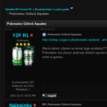
Yamaha R1 Forum PL
»
Dookoła koła
»
Luźne gatki
Pokrowiec Oxford Aquatex
Pokrowiec Oxford Aquatex
Autor
Wiadomość
YZF R1
Pokrowiec Oxford Aquatex
http://sklep.scigacz.pl/pokrowiec-wodood...at
Konkretny
Macie jakieś zdanie na temat tego produktu??
Pokrowiec ma służyć podczas letnich wyciecze
moto w garażu.
Liczba postów: 557
Dołączył: Jun 2011
Reputacja:
1
2011-11-27, 02:01 PM
Nalepinks
RE: Pokrowiec Oxford Aquatex