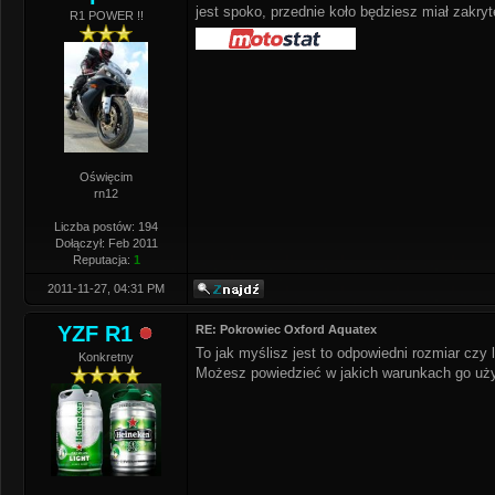
jest spoko, przednie koło będziesz miał zakry
R1 POWER !!
Oświęcim
rn12
Liczba postów: 194
Dołączył: Feb 2011
Reputacja:
1
2011-11-27, 04:31 PM
YZF R1
RE: Pokrowiec Oxford Aquatex
To jak myślisz jest to odpowiedni rozmiar czy 
Konkretny
Możesz powiedzieć w jakich warunkach go użyt