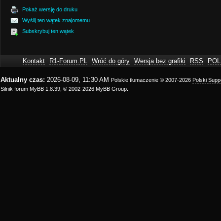
Pokaż wersję do druku
Wyślij ten wątek znajomemu
Subskrybuj ten wątek
Kontakt
R1-Forum.PL
Wróć do góry
Wersja bez grafiki
RSS
POL
Aktualny czas:
2026-08-09, 11:30 AM
Polskie tłumaczenie © 2007-2026
Polski Sup
Silnik forum
MyBB 1.8.39
, © 2002-2026
MyBB Group
.