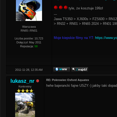
tyle, że kosztuje 199zł
---
Jawa TS350 > XJ600s > FZS600 > RN12
> RN32 + RN01 > RN65 2024 > RN01 199
Warszawa
RN65 i RN01
Moje kiepskie filmy na YT:
https://www.y
Liczba postów: 10,723
Dołączył: May 2011
Reputacja:
58
2011-11-28, 12:35 AM
lukasz_nr
RE: Pokrowiec Oxford Aquatex
hehe bajerancki fajne USZY:-) jakby taki dopa
Konkretny