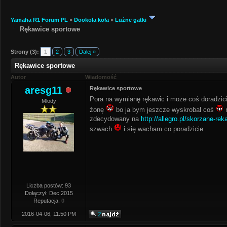
Yamaha R1 Forum PL
»
Dookoła koła
»
Luźne gatki
Rękawice sportowe
Strony (3):
1
2
3
Dalej »
Rękawice sportowe
Autor
Wiadomość
aresg11
Rękawice sportowe
Pora na wymianę rękawic i może coś doradzicie
Młody
żonę
bo ja bym jeszcze wyskrobał coś
m
zdecydowany na
http://allegro.pl/skorzane-re
szwach
i się wacham co poradzicie
Liczba postów: 93
Dołączył: Dec 2015
Reputacja:
0
2016-04-06, 11:50 PM