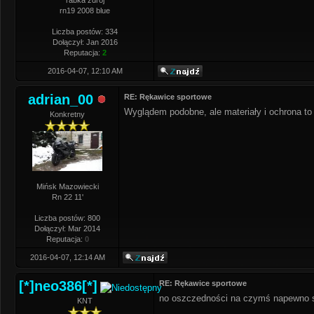
rabka zdrój
rn19 2008 blue
Liczba postów: 334
Dołączył: Jan 2016
Reputacja:
2
2016-04-07, 12:10 AM
adrian_00
RE: Rękawice sportowe
Wyglądem podobne, ale materiały i ochrona to 
Konkretny
Mińsk Mazowiecki
Rn 22 11'
Liczba postów: 800
Dołączył: Mar 2014
Reputacja:
0
2016-04-07, 12:14 AM
[*]neo386[*]
RE: Rękawice sportowe
no oszczedności na czymś napewno sa
KNT