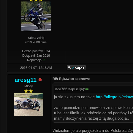
rabka zdrój
rn19 2008 blue
Liczba postów: 334
Dołączył: Jan 2016
Reputacja:
2
2016-04-07, 12:18 AM
aresg11
RE: Rękawice sportowe
Młody
neo386 napisał(a):
ja sie skusiłem na takie
http://allegro.pl/reka
za te pieniadze postanowiłem ze sprawdze ile 
tube jest filmik jak odróznic ori od podróby i r
mamy doczynienia raczej z tą druga opcja..
Widziałem je ale przyjeżdzam do Polski za 2tyg