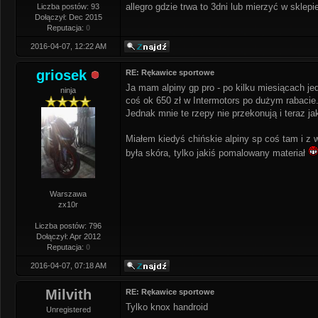
allegro gdzie trwa to 3dni lub mierzyć w sklepi
Liczba postów: 93
Dołączył: Dec 2015
Reputacja:
0
2016-04-07, 12:22 AM
griosek
RE: Rękawice sportowe
Ja mam alpiny gp pro - po kilku miesiącach jed
ninja
coś ok 650 zł w Intermotors po dużym rabacie.
Jednak mnie te rzepy nie przekonują i teraz 
Miałem kiedyś chińskie alpiny sp coś tam i z w
była skóra, tylko jakiś pomalowany materiał
Warszawa
zx10r
Liczba postów: 796
Dołączył: Apr 2012
Reputacja:
0
2016-04-07, 07:18 AM
Milvith
RE: Rękawice sportowe
Tylko knox handroid
Unregistered