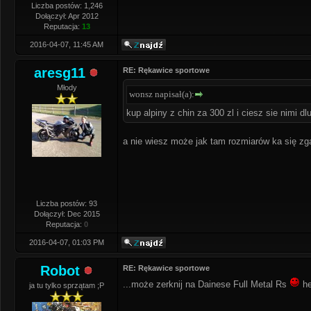
Liczba postów: 1,246
Dołączył: Apr 2012
Reputacja:
13
2016-04-07, 11:45 AM
aresg11
RE: Rękawice sportowe
Młody
wonsz napisał(a):
kup alpiny z chin za 300 zl i ciesz sie nimi dl
a nie wiesz może jak tam rozmiarów ka się zg
Liczba postów: 93
Dołączył: Dec 2015
Reputacja:
0
2016-04-07, 01:03 PM
Robot
RE: Rękawice sportowe
...może zerknij na Dainese Full Metal Rs
he
ja tu tylko sprzątam ;P