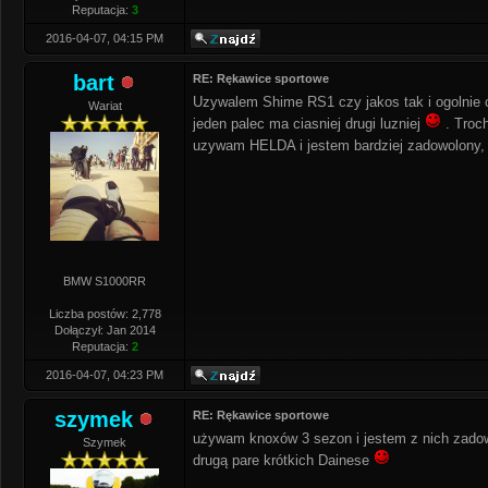
Reputacja:
3
2016-04-07, 04:15 PM
bart
RE: Rękawice sportowe
Uzywalem Shime RS1 czy jakos tak i ogolnie c
Wariat
jeden palec ma ciasniej drugi luzniej
. Troch
uzywam HELDA i jestem bardziej zadowolony, le
BMW S1000RR
Liczba postów: 2,778
Dołączył: Jan 2014
Reputacja:
2
2016-04-07, 04:23 PM
szymek
RE: Rękawice sportowe
używam knoxów 3 sezon i jestem z nich zadowo
Szymek
drugą pare krótkich Dainese