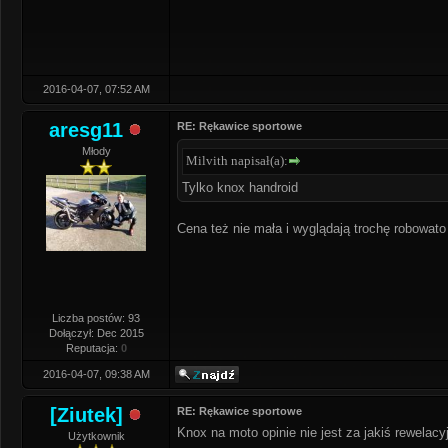
2016-04-07, 07:52 AM
aresg11
RE: Rękawice sportowe
Młody
Milvith napisał(a):
Tylko knox handroid
Cena też nie mała i wyglądają trochę robowato 
Liczba postów: 93
Dołączył: Dec 2015
Reputacja:
0
2016-04-07, 09:38 AM
[Ziutek]
RE: Rękawice sportowe
Knox na moto opinie nie jest za jakiś rewelacy
Użytkownik