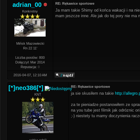
adrian_00
RE: Rękawice sportowe
Ja mam takie Shimy od końca wakacji i na nie 
Konkretny
mam jeszcze inne. Ale jak do tej pory nie ma 
Mińsk Mazowiecki
Rn 22 11'
Liczba postów: 800
Dołączył: Mar 2014
Reputacja:
0
2016-04-07, 12:10 AM
[*]neo386[*]
RE: Rękawice sportowe
ja sie skusiłem na takie
http://allegro
KNT
za te pieniadze postanowiłem ze spraw
na you tube jest filmik jak odróznic or
;-) niestety tu mamy doczynienia racze