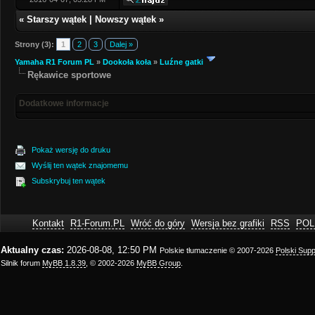
«
Starszy wątek
|
Nowszy wątek
»
Strony (3):
1
2
3
Dalej »
Yamaha R1 Forum PL
»
Dookoła koła
»
Luźne gatki
Rękawice sportowe
Dodatkowe informacje
Pokaż wersję do druku
Wyślij ten wątek znajomemu
Subskrybuj ten wątek
Kontakt
R1-Forum.PL
Wróć do góry
Wersja bez grafiki
RSS
POL
Aktualny czas:
2026-08-08, 12:50 PM
Polskie tłumaczenie © 2007-2026
Polski Sup
Silnik forum
MyBB 1.8.39
, © 2002-2026
MyBB Group
.