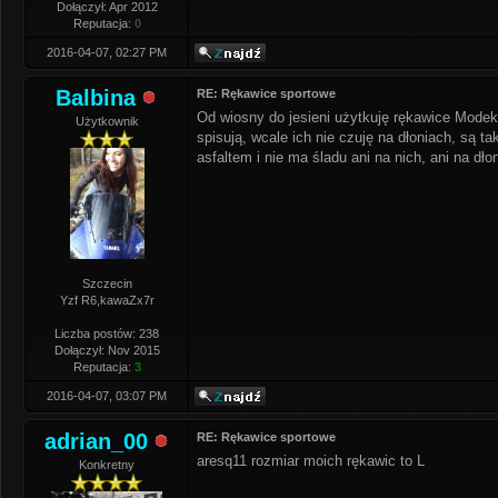
Dołączył: Apr 2012
Reputacja:
0
2016-04-07, 02:27 PM
Balbina
RE: Rękawice sportowe
Od wiosny do jesieni użytkuję rękawice Modeka,
Użytkownik
spisują, wcale ich nie czuję na dłoniach, są t
asfaltem i nie ma śladu ani na nich, ani na dł
Szczecin
Yzf R6,kawaZx7r
Liczba postów: 238
Dołączył: Nov 2015
Reputacja:
3
2016-04-07, 03:07 PM
adrian_00
RE: Rękawice sportowe
aresq11 rozmiar moich rękawic to L
Konkretny