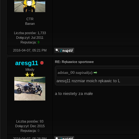
CTR
Banan
Liczba postów: 1,733
Dołączył: Jul 2011
Reputacja:
9
2016-04-07, 05:21 PM
aresg11
RE: Rękawice sportowe
Młody
adrian_00 napisał(a):
aresq11 rozmiar moich rękawic to L
a to niestety za małe
Liczba postów: 93
Dołączył: Dec 2015
Reputacja:
0
2016-04-07, 05:28 PM