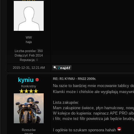
WW
haja
Liczba postów: 350
Dołączył: Feb 2014
Reputacja:
0
2015-12-31, 12:21 AM
kyniu
RE: R1 KYNIU - RN22 2009r.
Na razie to bardziej mnie mocowanie tablicy d
Konkretny
Klamki może i chińskie ale wyglądają masywni
Lista zakupów:
Mam zakupione świece, płyn hamulcowy, nowy 
W kolejce do kupienia: napinacz APE PRO albo o
i filtr, może też filtr powietrza jak będzie bru
I ogólnie to szukam sponsora hahah
Rzeszów