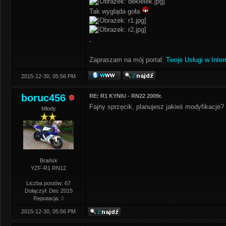
Tak wygląda goła
-
Zapraszam na mój portal:
Twoje Usługi w Inter
2015-12-30, 05:56 PM
boruc456
RE: R1 KYNIU - RN22 2009r.
Fajny sprzęcik, planujesz jakieś modyfikacje?
Młody
Brańsk
YZF-R1 RN12
Liczba postów: 67
Dołączył: Dec 2015
Reputacja:
0
2015-12-30, 05:56 PM