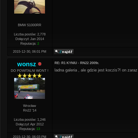
BMW S1000RR
Liczba postów: 2,778
Dołączył: Jan 2014
Reputacja:
2
2015-12-30, 06:01 PM
wonsz
RE: R1 KYNIU - RN22 2009r.
ladna galeria , ale gdzie jest koczis?! on za
DO POWITALNI WONT !
Wrocław
Rn22 '14
Liczba postów: 1,246
Dołączył: Apr 2012
Reputacja:
13
2015-12-30, 06:03 PM