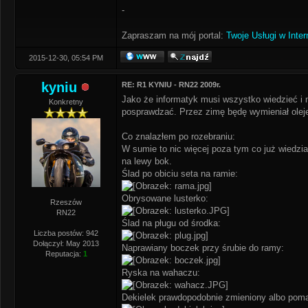
-
Zapraszam na mój portal:
Twoje Usługi w Inter
2015-12-30, 05:54 PM
kyniu
RE: R1 KYNIU - RN22 2009r.
Jako że informatyk musi wszystko wiedzieć i 
Konkretny
posprawdzać. Przez zimę będę wymieniał oleje
Co znalazłem po rozebraniu:
W sumie to nic więcej poza tym co już wiedzi
na lewy bok.
Ślad po obiciu seta na ramie:
Obrysowane lusterko:
Rzeszów
RN22
Ślad na pługu od środka:
Liczba postów: 942
Dołączył: May 2013
Naprawiany boczek przy śrubie do ramy:
Reputacja:
1
Ryska na wahaczu:
Dekielek prawdopodobnie zmieniony albo pom