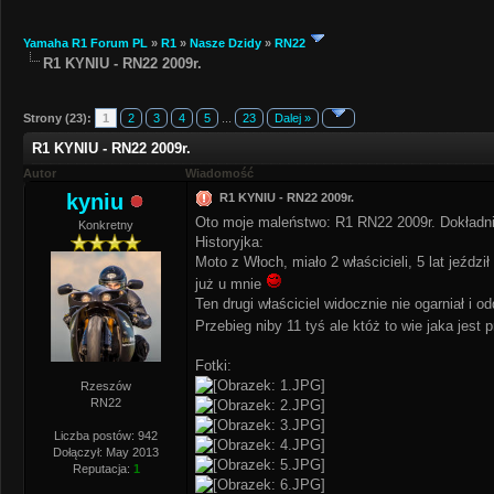
Yamaha R1 Forum PL
»
R1
»
Nasze Dzidy
»
RN22
R1 KYNIU - RN22 2009r.
Strony (23):
1
2
3
4
5
...
23
Dalej »
R1 KYNIU - RN22 2009r.
Autor
Wiadomość
kyniu
R1 KYNIU - RN22 2009r.
Oto moje maleństwo: R1 RN22 2009r. Dokładnie
Konkretny
Historyjka:
Moto z Włoch, miało 2 właścicieli, 5 lat jeźdz
już u mnie
Ten drugi właściciel widocznie nie ogarniał i 
Przebieg niby 11 tyś ale któż to wie jaka jest
Fotki:
Rzeszów
RN22
Liczba postów: 942
Dołączył: May 2013
Reputacja:
1