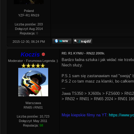
Poland
YZF-R1 RN19
Liczba postów: 203
Dołączył: Aug 2014
Reputacja:
0
2015-12-30, 06:24 PM
Koczis
RE: R1 KYNIU - RN22 2009r.
Bardzo ładna sztuka i jak widać nie trz
Moderator - Forumowa Legenda :)
Niech służy.
P.S.1 sam się zastanawiam nad "swoją" bl
P.S.2 co tam masz za klamki, bo całkiem
---
Jawa TS350 > XJ600s > FZS600 > RN12
> RN32 + RN01 > RN65 2024 > RN01 199
Warszawa
RN65 i RN01
Moje kiepskie filmy na YT:
https://www.y
Liczba postów: 10,723
Dołączył: May 2011
Reputacja:
58