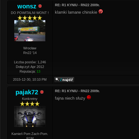
wonsz
RE: R1 KYNIU - RN22 2009r.
klamki lamane chinskie
DO POWITALNI WONT !
Wrocław
Rn22 '14
Liczba postów: 1,246
Dołączył: Apr 2012
Reputacja:
13
2015-12-30, 10:10 PM
pajak72
RE: R1 KYNIU - RN22 2009r.
fajna niech służy
Konkretny
Kamień Pom Zach-Pom.
R1M