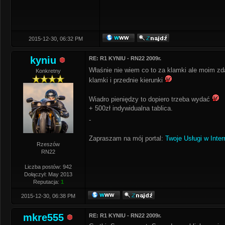
2015-12-30, 06:32 PM
kyniu
RE: R1 KYNIU - RN22 2009r.
Właśnie nie wiem co to za klamki ale moim z
Konkretny
klamki i przednie kierunki
Wiadro pieniędzy to dopiero trzeba wydać
+ 500zł indywidualna tablica.
-
Zapraszam na mój portal:
Twoje Usługi w Inter
Rzeszów
RN22
Liczba postów: 942
Dołączył: May 2013
Reputacja:
1
2015-12-30, 06:38 PM
mkre555
RE: R1 KYNIU - RN22 2009r.