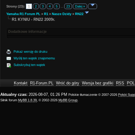
Strony (23):
1
2
3
4
5
...
23
Dalej »
Yamaha R1 Forum PL
»
R1
»
Nasze Dzidy
»
RN22
R1 KYNIU - RN22 2009r.
Dodatkowe informacje
Pokaż wersję do druku
Wyślij ten wątek znajomemu
Subskrybuj ten wątek
Kontakt
R1-Forum.PL
Wróć do góry
Wersja bez grafiki
RSS
POL
Aktualny czas:
2026-08-07, 01:26 PM
Polskie tłumaczenie © 2007-2026
Polski Sup
Silnik forum
MyBB 1.8.39
, © 2002-2026
MyBB Group
.