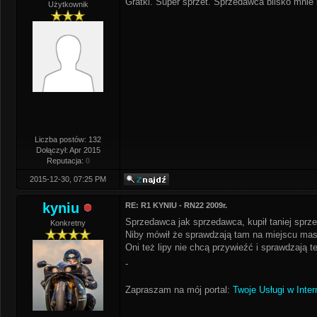
Gratki. Super sprzet. Sprzedawca blisko mnie 
Użytkownik
Liczba postów: 132
Dołączył: Apr 2015
Reputacja:
0
2015-12-30, 07:25 PM
kyniu
RE: R1 KYNIU - RN22 2009r.
Sprzedawca jak sprzedawca, kupił taniej sprze
Konkretny
Niby mówił że sprawdzają tam na miejscu mas
Oni też lipy nie chcą przywieźć i sprawdzają 
-
Zapraszam na mój portal:
Twoje Usługi w Inter