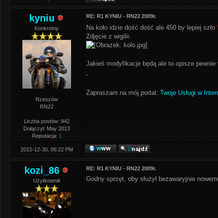
kyniu
RE: R1 KYNIU - RN22 2009r.
Na koło idzie dość dość ale 450 by lepiej szło
Konkretny
Zdjęcie z wigilii:
Jakieś modyfikacje będą ale to opisze pewni
-
Zapraszam na mój portal:
Twoje Usługi w Inter
Rzeszów
RN22
Liczba postów: 942
Dołączył: May 2013
Reputacja:
1
2015-12-30, 06:22 PM
kozi_86
RE: R1 KYNIU - RN22 2009r.
Godny sprzęt, oby służył bezawaryjnie nowemu
Użytkownik