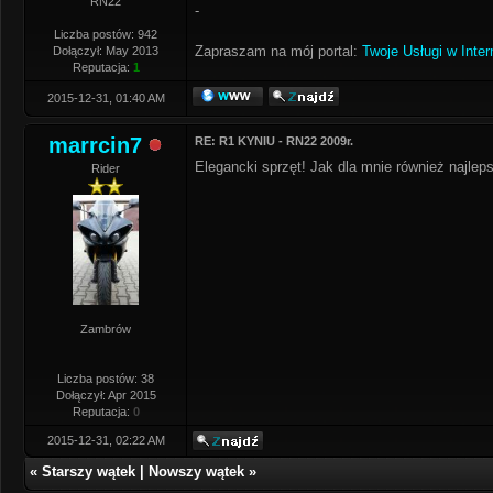
RN22
-
Liczba postów: 942
Zapraszam na mój portal:
Twoje Usługi w Inter
Dołączył: May 2013
Reputacja:
1
2015-12-31, 01:40 AM
marrcin7
RE: R1 KYNIU - RN22 2009r.
Elegancki sprzęt! Jak dla mnie również najlep
Rider
Zambrów
Liczba postów: 38
Dołączył: Apr 2015
Reputacja:
0
2015-12-31, 02:22 AM
«
Starszy wątek
|
Nowszy wątek
»