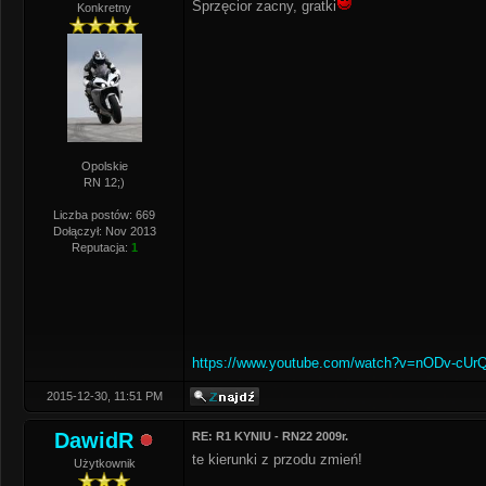
Sprzęcior zacny, gratki
Konkretny
Opolskie
RN 12;)
Liczba postów: 669
Dołączył: Nov 2013
Reputacja:
1
https://www.youtube.com/watch?v=nODv-cUr
2015-12-30, 11:51 PM
DawidR
RE: R1 KYNIU - RN22 2009r.
te kierunki z przodu zmień!
Użytkownik