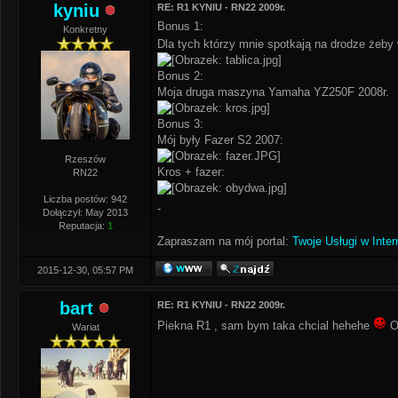
kyniu
RE: R1 KYNIU - RN22 2009r.
Bonus 1:
Konkretny
Dla tych którzy mnie spotkają na drodze żeby 
Bonus 2:
Moja druga maszyna Yamaha YZ250F 2008r.
Bonus 3:
Mój były Fazer S2 2007:
Rzeszów
Kros + fazer:
RN22
Liczba postów: 942
-
Dołączył: May 2013
Reputacja:
1
Zapraszam na mój portal:
Twoje Usługi w Inter
2015-12-30, 05:57 PM
bart
RE: R1 KYNIU - RN22 2009r.
Piekna R1 , sam bym taka chcial hehehe
Ob
Wariat