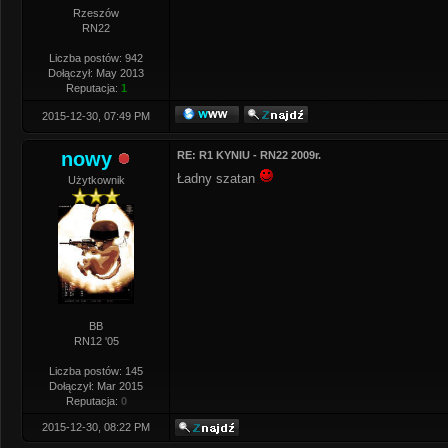
Rzeszów
RN22
Liczba postów: 942
Dołączył: May 2013
Reputacja:
1
2015-12-30, 07:49 PM
nowy
RE: R1 KYNIU - RN22 2009r.
Ładny szatan
Użytkownik
BB
RN12 '05
Liczba postów: 145
Dołączył: Mar 2015
Reputacja:
0
2015-12-30, 08:22 PM