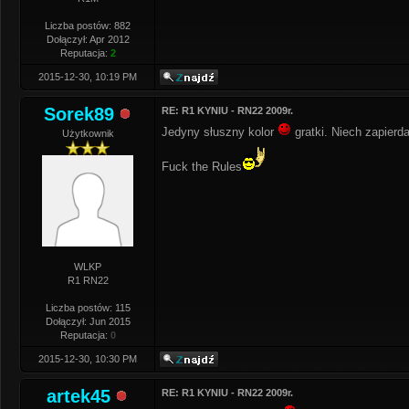
Liczba postów: 882
Dołączył: Apr 2012
Reputacja:
2
2015-12-30, 10:19 PM
Sorek89
RE: R1 KYNIU - RN22 2009r.
Jedyny słuszny kolor
gratki. Niech zapierda
Użytkownik
Fuck the Rules
WLKP
R1 RN22
Liczba postów: 115
Dołączył: Jun 2015
Reputacja:
0
2015-12-30, 10:30 PM
artek45
RE: R1 KYNIU - RN22 2009r.