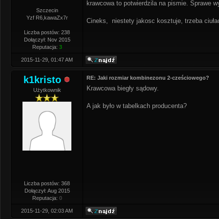
krawcowa to potwierdzila na pismie. Sprawe 
Szczecin
Yzf R6,kawaZx7r
Cineks, niestety jakosc kosztuje, trzeba ciuła
Liczba postów: 238
Dołączył: Nov 2015
Reputacja:
3
2015-11-29, 01:47 AM
k1kristo
RE: Jaki rozmiar kombinezonu 2-cześciowego?
Krawcowa biegły sądowy.
Użytkownik
A jak było w tabelkach producenta?
Liczba postów: 368
Dołączył: Aug 2015
Reputacja:
0
2015-11-29, 02:03 AM