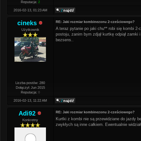
Reputacja:
2
2016-02-13, 01:23 AM
cineks
RE: Jaki rozmiar kombinezonu 2-cześciowego?
A teraz pytanie po jaki chu** robi się kombi 2
Użytkownik
postoju, zanim bym zdjął kurtkę odpiął zamki 
bezsens..
Liczba postów: 280
Dołączył: Jun 2015
Reputacja:
0
2016-02-13, 11:22 AM
Adi92
RE: Jaki rozmiar kombinezonu 2-cześciowego?
Kurtki z kombi nie są przewidziane do jazdy b
Konkretny
zwykłych są inne całkiem. Ewentualnie widzia