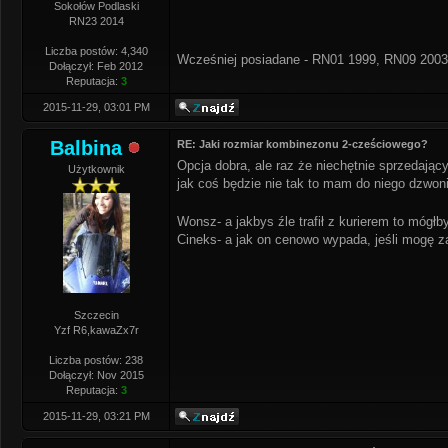
Sokołów Podlaski
RN23 2014
Liczba postów: 4,340
Wcześniej posiadane - RN01 1999, RN09 2003
Dołączył: Feb 2012
Reputacja:
3
2015-11-29, 03:01 PM
Balbina
RE: Jaki rozmiar kombinezonu 2-cześciowego?
Opcja dobra, ale raz że niechętnie sprzedając
Użytkownik
jak coś będzie nie tak to mam do niego dzwoni
Wonsz- a jakbys źle trafił z kurierem to mógł
Cineks- a jak on cenowo wypada, jeśli mogę z
Szczecin
Yzf R6,kawaZx7r
Liczba postów: 238
Dołączył: Nov 2015
Reputacja:
3
2015-11-29, 03:21 PM