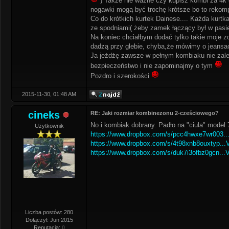
) Także nie ważne czy kupisz kombi za 4k 
nogawki mogą być trochę krótsze bo to rekomp
Co do krótkich kurtek Dainese.... Każda kurt
ze spodniami( żeby zamek łączący był w pasie 
Na koniec chciałbym dodać tylko takie moje z
dadzą przy glebie, chyba,że mówimy o jeansa
Ja jeżdżę zawsze w pełnym kombiaku nie zależ
bezpieczeństwo i nie zapominajmy o tym
Pozdro i szerokości
2015-11-30, 01:48 AM
cineks
RE: Jaki rozmiar kombinezonu 2-cześciowego?
No i kombiak dobrany. Padło na "ciula" model 
Użytkownik
https://www.dropbox.com/s/pcc4hwxe7wr003...
https://www.dropbox.com/s/4t98xnb8ouxtyp...V
https://www.dropbox.com/s/duk7i3ofbz0gcn...V
Liczba postów: 280
Dołączył: Jun 2015
Reputacja:
0