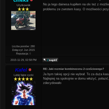
cineks
No ja tego dainesa kupiłem na olx też z możl
Użytkownik
problemu ze zwrotem kasy. O możliwości przym
Liczba postów: 280
Dołączył: Jun 2015
Reputacja:
0
2015-11-29, 02:58 PM
Kafel
RE: Jaki rozmiar kombinezonu 2-cześciowego?
Ja bym takiej opcji nie wybrał. To za duża ka
Lubię fajne cycki
Najlepiej na spokojnie w domu włożyć, połazić
zdecydowało