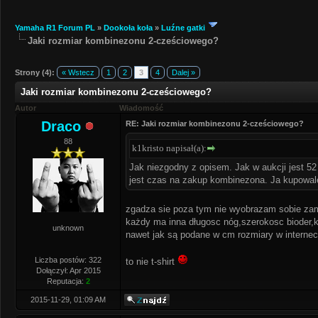
Yamaha R1 Forum PL
»
Dookoła koła
»
Luźne gatki
Jaki rozmiar kombinezonu 2-cześciowego?
Strony (4):
« Wstecz
1
2
3
4
Dalej »
Jaki rozmiar kombinezonu 2-cześciowego?
Autor
Wiadomość
Draco
RE: Jaki rozmiar kombinezonu 2-cześciowego?
88
k1kristo napisał(a):
Jak niezgodny z opisem. Jak w aukcji jest 52 i
jest czas na zakup kombinezona. Ja kupowal
zgadza sie poza tym nie wyobrazam sobie zamo
każdy ma inna długosc nóg,szerokosc bioder,kla
unknown
nawet jak są podane w cm rozmiary w internecie
Liczba postów: 322
to nie t-shirt
Dołączył: Apr 2015
Reputacja:
2
2015-11-29, 01:09 AM