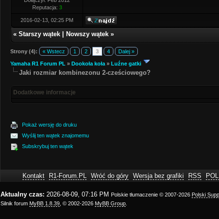
Dołączył: Feb 2012
Reputacja:
3
2016-02-13, 02:25 PM
«
Starszy wątek
|
Nowszy wątek
»
Strony (4):
« Wstecz
1
2
3
4
Dalej »
Yamaha R1 Forum PL
»
Dookoła koła
»
Luźne gatki
Jaki rozmiar kombinezonu 2-cześciowego?
Dodatkowe informacje
Pokaż wersję do druku
Wyślij ten wątek znajomemu
Subskrybuj ten wątek
Kontakt
R1-Forum.PL
Wróć do góry
Wersja bez grafiki
RSS
POL
Aktualny czas:
2026-08-09, 07:16 PM
Polskie tłumaczenie © 2007-2026
Polski Sup
Silnik forum
MyBB 1.8.39
, © 2002-2026
MyBB Group
.