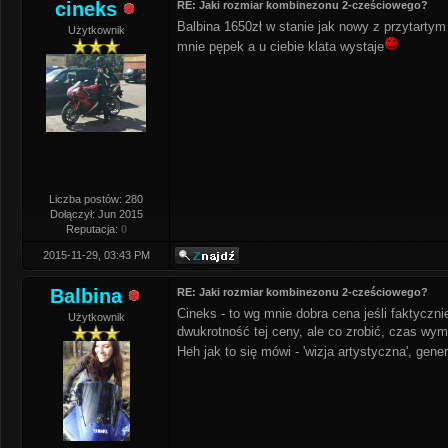
cineks
RE: Jaki rozmiar kombinezonu 2-cześciowego?
Balbina 1650zł w stanie jak nowy z przytartym
Użytkownik
mnie pępek a u ciebie klata wystaje
Liczba postów: 280
Dołączył: Jun 2015
Reputacja:
0
2015-11-29, 03:43 PM
Balbina
RE: Jaki rozmiar kombinezonu 2-cześciowego?
Cineks - to wg mnie dobra cena jeśli faktyczni
Użytkownik
dwukrotność tej ceny, ale co zrobić, czas wym
Heh jak to się mówi - 'wizja artystyczna', gen