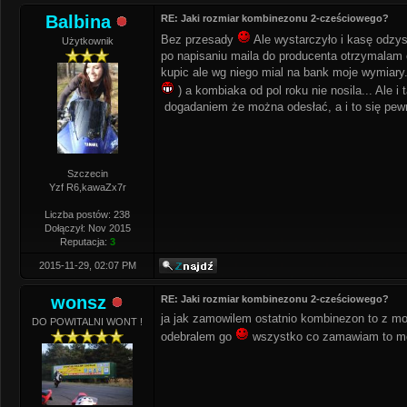
Balbina
RE: Jaki rozmiar kombinezonu 2-cześciowego?
Bez przesady
Ale wystarczyło i kasę odzys
Użytkownik
po napisaniu maila do producenta otrzymalam
kupic ale wg niego mial na bank moje wymiary.
) a kombiaka od pol roku nie nosila... Ale 
dogadaniem że można odesłać, a i to się pewn
Szczecin
Yzf R6,kawaZx7r
Liczba postów: 238
Dołączył: Nov 2015
Reputacja:
3
2015-11-29, 02:07 PM
wonsz
RE: Jaki rozmiar kombinezonu 2-cześciowego?
ja jak zamowilem ostatnio kombinezon to z mo
DO POWITALNI WONT !
odebralem go
wszystko co zamawiam to mo