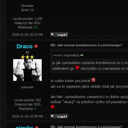
Wrocław
Rn22 '14
Liczba postów: 1,246
Dołączył: Apr 2012
Reputacja:
13
2015-11-29, 02:12 PM
Draco
RE: Jaki rozmiar kombinezonu 2-cześciowego?
88
wonsz napisał(a):
ja jak zamowilem ostatnio kombinezon to z mo
odebralem go
wszystko co zamawiam to mo
to sobie kurier poczekał
ale za to napewno jakie widoki miał jak przym
unknown
ale fakt ,sprawdzenie zawartości to dobra opcj
Liczba postów: 322
unikać "okazji" na polskim rynku od prywatnyc
Dołączył: Apr 2015
Reputacja:
2
2015-11-29, 02:36 PM
RE: Jaki rozmiar kombinezonu 2-cześciowego?