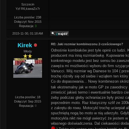
Szczecin
Yzf R6,kawaZx7r
Liczba postów: 238
Dołączył: Nov 2015
Reputacja:
3
2015-11-30, 01:18 AM
Kirek
RE: Jaki rozmiar kombinezonu 2-cześciowego?
Odnośnie kombiaków jest tyle opinii co ludzi. 
Młody
producent ma inną rozmiarówkę. Kupowanie ko
konkretnego modelu jest bez sensu bo zawsze 
zawęża mi możliwości wyboru do firm szyjący
Vanucci. Mój rozmiar wg Dainese to 104 ( prze
trochę różniły się od siebie i wziąłem ten który
Co do dopasowania... Nowy kombinezon skórzan
tak ekstremalny jak w moto GP że zawodnicy 
zmieścić jakieś termo i ewentualnie bardzo cie
Liczba postów: 18
żeby podczas gleby ochraniacze były przez ca
Dołączył: Sep 2015
poprzednim moto. Raz klasyczny szlif ze 100km
Reputacja:
0
z zakrętu do rowu. Motocykl trochę ucierpiał a
spuchniętą nogą bo moto w nią uderzyło. Gdy
motocykla nikt nie mógł uwierzyć że jestem w
własnego doświadczenia. Dal ciekawości dodam