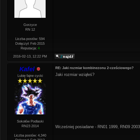
Gorzyce
RN 12
Liczba postów: 594
Dołączył: Feb 2015
Reputacja:
4
2016-02-13, 12:22 PM
Kafel
RE: Jaki rozmiar kombinezonu 2-cześciowego?
Jaki rozmiar wziąłeś?
Lubię fajne cycki
Sokołów Podlaski
RN23 2014
Wcześniej posiadane - RN01 1999, RN09 2003
Liczba postów: 4,340