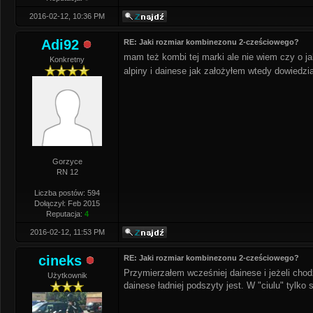
2016-02-12, 10:36 PM
Adi92
RE: Jaki rozmiar kombinezonu 2-cześciowego?
mam też kombi tej marki ale nie wiem czy o j
Konkretny
alpiny i dainese jak założyłem wtedy dowiedz
Gorzyce
RN 12
Liczba postów: 594
Dołączył: Feb 2015
Reputacja:
4
2016-02-12, 11:53 PM
cineks
RE: Jaki rozmiar kombinezonu 2-cześciowego?
Przymierzałem wcześniej dainese i jeżeli chod
Użytkownik
dainese ładniej podszyty jest. W "ciulu" tylko