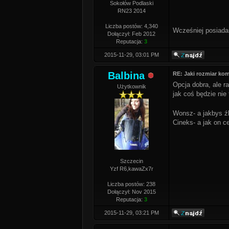
Sokołów Podlaski
RN23 2014
Liczba postów: 4,340
Wcześniej posiada
Dołączył: Feb 2012
Reputacja:
3
2015-11-29, 03:01 PM
Balbina
RE: Jaki rozmiar k
Opcja dobra, ale r
Użytkownik
jak coś będzie nie
Wonsz- a jakbys źl
Cineks- a jak on c
Szczecin
Yzf R6,kawaZx7r
Liczba postów: 238
Dołączył: Nov 2015
Reputacja:
3
2015-11-29, 03:21 PM