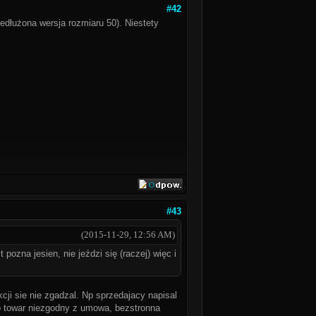
#42
edłużona wersja rozmiaru 50). Niestety
#43
(2015-11-29, 12:56 AM)
pozna jesien, nie jeździ się (raczej) więc i
ji sie nie zgadzal. Np sprzedajacy napisal
to towar niezgodny z umowa, bezstronna