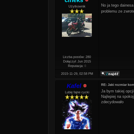
cineks
No ja tego daines
Użytkownik
problemu ze zwrot
Liczba postów: 280
Dołączył: Jun 2015
Reputacja:
0
2015-11-29, 02:58 PM
Kafel
RE: Jaki rozmiar k
Ja bym takiej opcj
Lubię fajne cycki
Najlepiej na spoko
zdecydowało