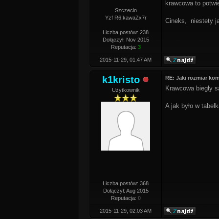
krawcowa to potwi
Szczecin
Yzf R6,kawaZx7r
Cineks, niestety j
Liczba postów: 238
Dołączył: Nov 2015
Reputacja:
3
2015-11-29, 01:47 AM
k1kristo
RE: Jaki rozmiar k
Krawcowa biegły s
Użytkownik
A jak było w tabel
Liczba postów: 368
Dołączył: Aug 2015
Reputacja:
0
2015-11-29, 02:03 AM