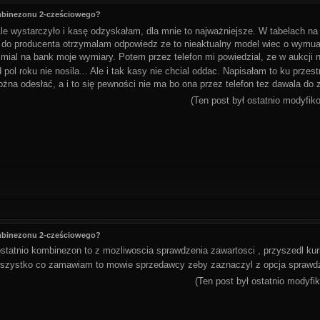
ombinezonu 2-cześciowego?
le wystarczyło i kasę odzyskałam, dla mnie to najważniejsze. W tabelach na 
a do producenta otrzymalam odpowiedz ze to nieaktualny model wiec o wymu
 mial na bank moje wymiary. Potem przez telefon mi powiedzial, ze w aukcji n
pol roku nie nosila... Ale i tak kasy nie chcial oddac. Napisałam to ku przes
a odesłać, a i to się pewności nie ma bo ona przez telefon tez dawala do z
(Ten post był ostatnio modyfi
ombinezonu 2-cześciowego?
statnio kombinezon to z mozliwoscia sprawdzenia zawartosci , przyszedl kur
zystko co zamawiam to mowie sprzedawcy zeby zaznaczyl z opcja sprawd
(Ten post był ostatnio modyf