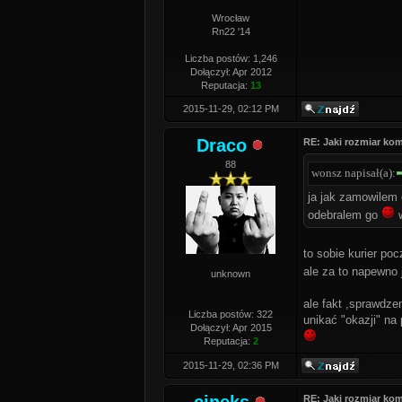
Wrocław
Rn22 '14
Liczba postów: 1,246
Dołączył: Apr 2012
Reputacja:
13
2015-11-29, 02:12 PM
Draco
RE: Jaki rozmiar k
88
wonsz napisał(a):
ja jak zamowilem 
odebralem go
w
to sobie kurier po
ale za to napewno 
unknown
ale fakt ,sprawdze
Liczba postów: 322
unikać "okazji" na
Dołączył: Apr 2015
Reputacja:
2
2015-11-29, 02:36 PM
RE: Jaki rozmiar k