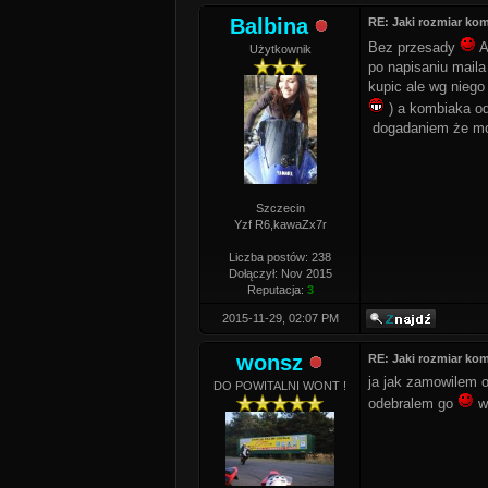
Balbina
RE: Jaki rozmiar k
Bez przesady
A
Użytkownik
po napisaniu mail
kupic ale wg niego
) a kombiaka od 
dogadaniem że możn
Szczecin
Yzf R6,kawaZx7r
Liczba postów: 238
Dołączył: Nov 2015
Reputacja:
3
2015-11-29, 02:07 PM
wonsz
RE: Jaki rozmiar k
ja jak zamowilem o
DO POWITALNI WONT !
odebralem go
ws