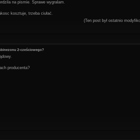
erdzila na pismie. Sprawe wygralam.
akosc kosztuje, trzeba ciułać.
(Ten post był ostatnio modyfi
ombinezonu 2-cześciowego?
ądowy.
kach producenta?