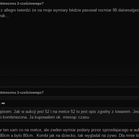
ombinezonu 2-cześciowego?
 allegro twierdzi że na moje wymiary bèdzie pasował rozmiar 98 dainese(prz
ak...
ombinezonu 2-cześciowego?
:
isem. Jak w aukcji jest 52 i na metce 52 to jest opis zgodny z towarem. Jest 
up kombinezona. Ja kupowalem ok. miesiąc czasu
ar ten sam co na metce, ale zwden wymiar podany przez sprzedajacego w aukc
 90cm a bylo 80cm.. Kombi jak na dziecko, tak wygladal na zywo. Dla mnie 