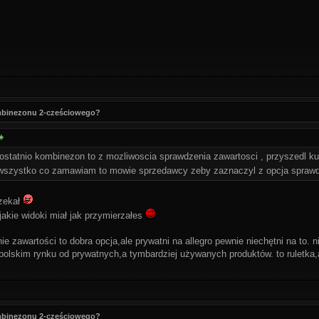
ombinezonu 2-cześciowego?
ostatnio kombinezon to z mozliwoscia sprawdzenia zawartosci , przyszedl ku
szystko co zamawiam to mowie sprzedawcy zeby zaznaczyl z opcja sprawd
czekał
jakie widoki miał jak przymierzałes
nie zawartości to dobra opcja,ale prywatni na allegro pewnie niechętni na to.
 polskim rynku od prywatnych,a tymbardziej używanych produktów. to ruletka,
ombinezonu 2-cześciowego?