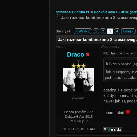
Yamaha R1 Forum PL
»
Dookoła koła
»
Luźne gatk
Jaki rozmiar kombinezonu 2-cześciow
Strony (4):
« Wstecz
1
2
3
4
Dalej »
Jaki rozmiar kombinezonu 2-cześcioweg
Autor
Wiadomość
Draco
RE: Jaki rozmiar k
88
k1kristo napisał(a)
Jak niezgodny z op
jest czas na zak
zgadza sie poza ty
każdy ma inna dług
unknown
nawet jak są podan
Liczba postów: 322
to nie t-shirt
Dołączył: Apr 2015
Reputacja:
2
2015-11-29, 01:09 AM