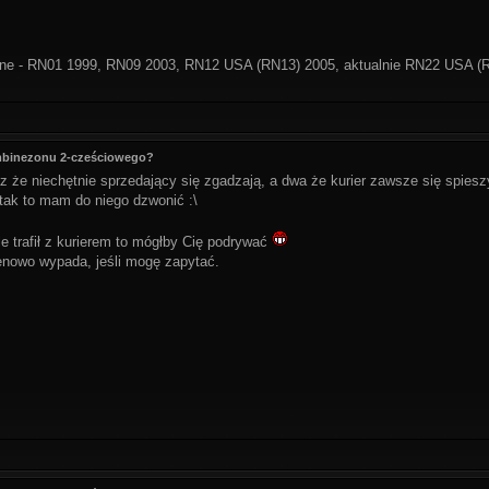
ne - RN01 1999, RN09 2003, RN12 USA (RN13) 2005, aktualnie RN22 USA (
ombinezonu 2-cześciowego?
az że niechętnie sprzedający się zgadzają, a dwa że kurier zawsze się spies
 tak to mam do niego dzwonić :\
e trafił z kurierem to mógłby Cię podrywać
enowo wypada, jeśli mogę zapytać.