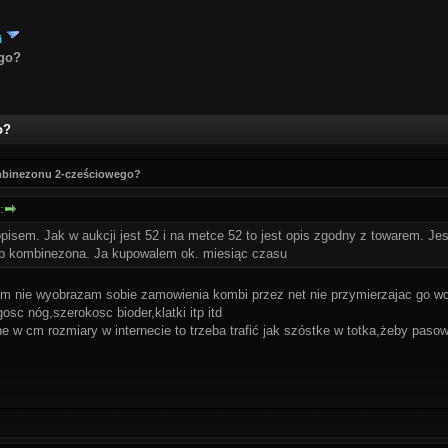
i
ego?
o?
ombinezonu 2-cześciowego?
:
isem. Jak w aukcji jest 52 i na metce 52 to jest opis zgodny z towarem. Jest 
up kombinezona. Ja kupowalem ok. miesiąc czasu
m nie wyobrazam sobie zamowienia kombi przez net nie przymierzajac go wcz
osc nóg,szerokosc bioder,klatki itp itd
e w cm rozmiary w internecie to trzeba trafić jak szóstke w totka,żeby pasow