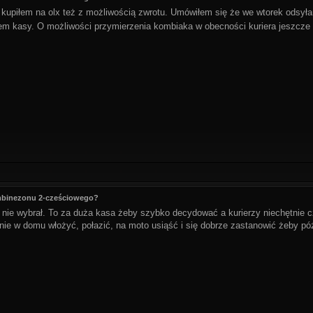
a kupiłem na olx też z możliwością zwrotu. Umówiłem się że we wtorek odsył
em kasy. O możliwości przymierzenia kombiaka w obecności kuriera jeszcze 
ombinezonu 2-cześciowego?
i nie wybrał. To za duża kasa żeby szybko decydować a kurierzy niechętnie c
jnie w domu włożyć, połazić, na moto usiąść i się dobrze zastanowić żeby pó