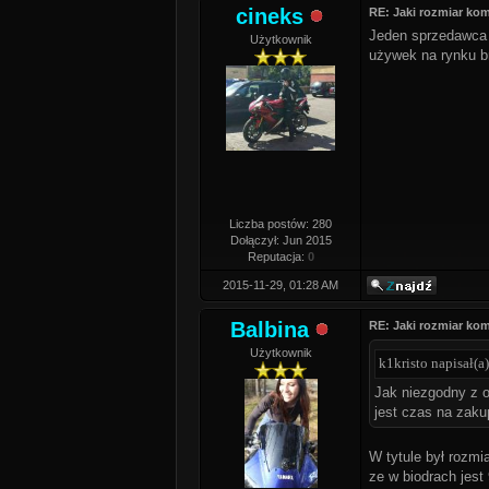
cineks
RE: Jaki rozmiar k
Jeden sprzedawca z
Użytkownik
używek na rynku br
Liczba postów: 280
Dołączył: Jun 2015
Reputacja:
0
2015-11-29, 01:28 AM
Balbina
RE: Jaki rozmiar k
Użytkownik
k1kristo napisał(a)
Jak niezgodny z op
jest czas na zak
W tytule był rozmi
ze w biodrach jest