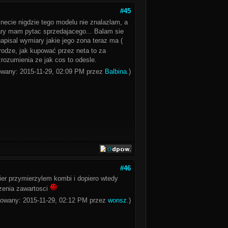
#45
necie nigdzie tego modelu nie znalazlam, a
ary mam pytac sprzedajacego... Balam sie
apisal wymiary jakie jego zona teraz ma (
trodze, jak kupować przez neta to za
rozumienia ze jak cos to odesle.
kowany: 2015-11-29, 02:09 PM przez
Balbina
.)
#46
ier przymierzylem kombi i dopiero wtedy
zenia zawartosci
ikowany: 2015-11-29, 02:12 PM przez
wonsz
.)