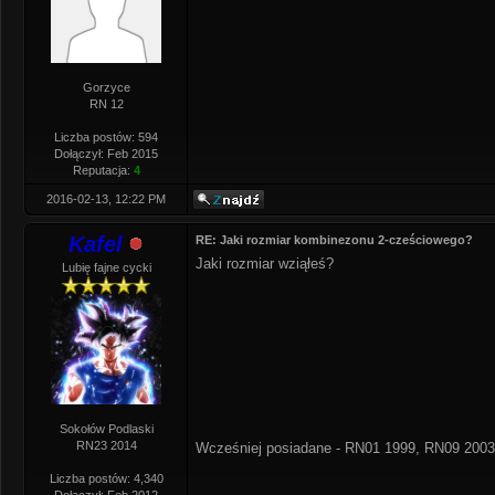
Gorzyce
RN 12
Liczba postów: 594
Dołączył: Feb 2015
Reputacja:
4
2016-02-13, 12:22 PM
Kafel
RE: Jaki rozmiar kombinezonu 2-cześciowego?
Jaki rozmiar wziąłeś?
Lubię fajne cycki
Sokołów Podlaski
RN23 2014
Wcześniej posiadane - RN01 1999, RN09 2003
Liczba postów: 4,340