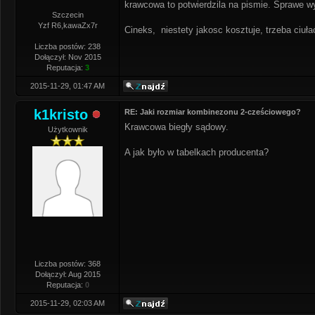
krawcowa to potwierdzila na pismie. Sprawe 
Szczecin
Yzf R6,kawaZx7r
Cineks, niestety jakosc kosztuje, trzeba ciuła
Liczba postów: 238
Dołączył: Nov 2015
Reputacja:
3
2015-11-29, 01:47 AM
k1kristo
RE: Jaki rozmiar kombinezonu 2-cześciowego?
Krawcowa biegły sądowy.
Użytkownik
A jak było w tabelkach producenta?
Liczba postów: 368
Dołączył: Aug 2015
Reputacja:
0
2015-11-29, 02:03 AM