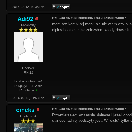
2016-02-12, 10:36 PM
Adi92
RE: Jaki rozmiar kombinezonu 2-cześciowego?
mam też kombi tej marki ale nie wiem czy o j
Konkretny
alpiny i dainese jak założyłem wtedy dowiedz
Gorzyce
RN 12
Liczba postów: 594
Dołączył: Feb 2015
Reputacja:
4
2016-02-12, 11:53 PM
cineks
RE: Jaki rozmiar kombinezonu 2-cześciowego?
Przymierzałem wcześniej dainese i jeżeli chod
Użytkownik
dainese ładniej podszyty jest. W "ciulu" tylko