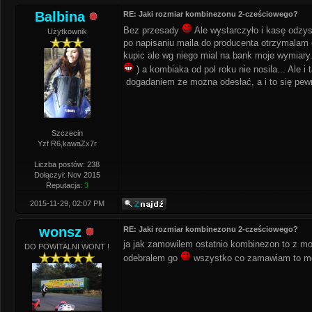
Balbina
RE: Jaki rozmiar kombinezonu 2-cześciowego?
Bez przesady
Ale wystarczyło i kasę odzys
Użytkownik
po napisaniu maila do producenta otrzymalam
kupic ale wg niego mial na bank moje wymiary.
) a kombiaka od pol roku nie nosila... Ale 
dogadaniem że można odesłać, a i to się pewn
Szczecin
Yzf R6,kawaZx7r
Liczba postów: 238
Dołączył: Nov 2015
Reputacja:
3
2015-11-29, 02:07 PM
wonsz
RE: Jaki rozmiar kombinezonu 2-cześciowego?
ja jak zamowilem ostatnio kombinezon to z mo
DO POWITALNI WONT !
odebralem go
wszystko co zamawiam to mo