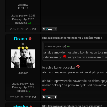
Wrocław
Rn22 '14
Liczba postów: 1,246
Dołączył: Apr 2012
Reputacja:
13
2015-11-29, 02:12 PM
Draco
RE: Jaki rozmiar kombinezonu 2-cześciowego?
88
wonsz napisał(a):
ja jak zamowilem ostatnio kombinezon to z mo
odebralem go
wszystko co zamawiam to mo
to sobie kurier poczekał
ale za to napewno jakie widoki miał jak przym
unknown
ale fakt ,sprawdzenie zawartości to dobra opcj
Liczba postów: 322
unikać "okazji" na polskim rynku od prywatnyc
Dołączył: Apr 2015
Reputacja:
2
2015-11-29, 02:36 PM
RE: Jaki rozmiar kombinezonu 2-cześciowego?