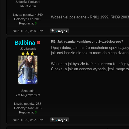
Sokołów Podlaski
RN23 2014
Liczba postów: 4,340
Wcześniej posiadane - RN01 1999, RN09 2003
Dołączył: Feb 2012
Reputacja:
3
2015-11-29, 03:01 PM
Balbina
RE: Jaki rozmiar kombinezonu 2-cześciowego?
Opcja dobra, ale raz że niechętnie sprzedając
Użytkownik
jak coś będzie nie tak to mam do niego dzwoni
Wonsz- a jakbys źle trafił z kurierem to mógł
Cineks- a jak on cenowo wypada, jeśli mogę z
Szczecin
Yzf R6,kawaZx7r
Liczba postów: 238
Dołączył: Nov 2015
Reputacja:
3
2015-11-29, 03:21 PM