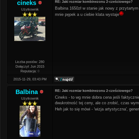
cineks
RE: Jaki rozmiar kombinezonu 2-cześciowego?
Balbina 1650zł w stanie jak nowy z przytartym
Użytkownik
mnie pępek a u ciebie klata wystaje
Liczba postów: 280
Dołączył: Jun 2015
Reputacja:
0
2015-11-29, 03:43 PM
Balbina
RE: Jaki rozmiar kombinezonu 2-cześciowego?
Cineks - to wg mnie dobra cena jeśli faktyczni
Użytkownik
dwukrotność tej ceny, ale co zrobić, czas wym
Heh jak to się mówi - 'wizja artystyczna', gen