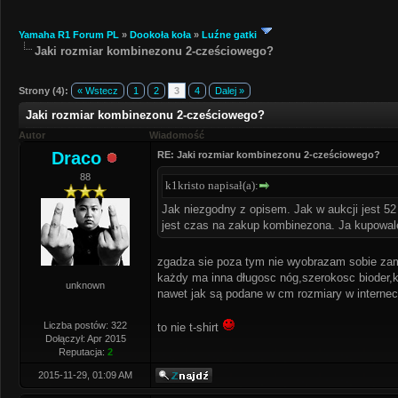
Yamaha R1 Forum PL
»
Dookoła koła
»
Luźne gatki
Jaki rozmiar kombinezonu 2-cześciowego?
Strony (4):
« Wstecz
1
2
3
4
Dalej »
Jaki rozmiar kombinezonu 2-cześciowego?
Autor
Wiadomość
Draco
RE: Jaki rozmiar kombinezonu 2-cześciowego?
88
k1kristo napisał(a):
Jak niezgodny z opisem. Jak w aukcji jest 52 i
jest czas na zakup kombinezona. Ja kupowal
zgadza sie poza tym nie wyobrazam sobie zamo
każdy ma inna długosc nóg,szerokosc bioder,kla
unknown
nawet jak są podane w cm rozmiary w internecie
Liczba postów: 322
to nie t-shirt
Dołączył: Apr 2015
Reputacja:
2
2015-11-29, 01:09 AM