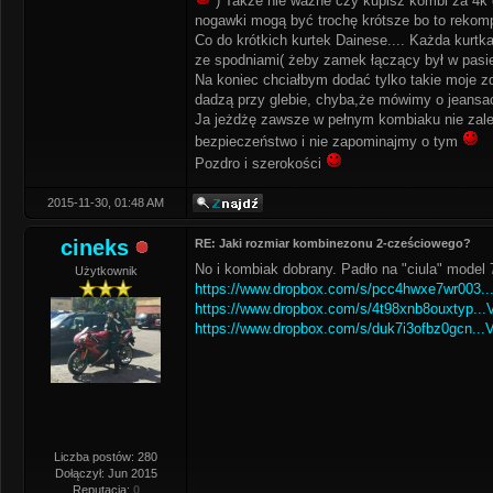
) Także nie ważne czy kupisz kombi za 4k 
nogawki mogą być trochę krótsze bo to rekomp
Co do krótkich kurtek Dainese.... Każda kurt
ze spodniami( żeby zamek łączący był w pasie 
Na koniec chciałbym dodać tylko takie moje z
dadzą przy glebie, chyba,że mówimy o jeansa
Ja jeżdżę zawsze w pełnym kombiaku nie zależ
bezpieczeństwo i nie zapominajmy o tym
Pozdro i szerokości
2015-11-30, 01:48 AM
cineks
RE: Jaki rozmiar kombinezonu 2-cześciowego?
No i kombiak dobrany. Padło na "ciula" model 
Użytkownik
https://www.dropbox.com/s/pcc4hwxe7wr003...
https://www.dropbox.com/s/4t98xnb8ouxtyp...V
https://www.dropbox.com/s/duk7i3ofbz0gcn...V
Liczba postów: 280
Dołączył: Jun 2015
Reputacja:
0