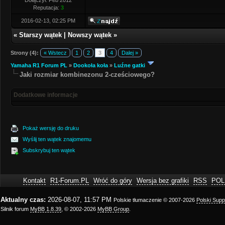
Dołączył: Feb 2012
Reputacja:
3
2016-02-13, 02:25 PM
«
Starszy wątek
|
Nowszy wątek
»
Strony (4):
« Wstecz
1
2
3
4
Dalej »
Yamaha R1 Forum PL
»
Dookoła koła
»
Luźne gatki
Jaki rozmiar kombinezonu 2-cześciowego?
Dodatkowe informacje
Pokaż wersję do druku
Wyślij ten wątek znajomemu
Subskrybuj ten wątek
Kontakt
R1-Forum.PL
Wróć do góry
Wersja bez grafiki
RSS
POL
Aktualny czas:
2026-08-07, 11:57 PM
Polskie tłumaczenie © 2007-2026
Polski Sup
Silnik forum
MyBB 1.8.39
, © 2002-2026
MyBB Group
.