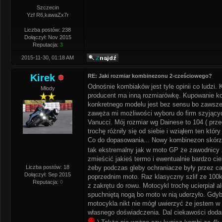
Szczecin
Yzf R6,kawaZx7r
Liczba postów: 238
Dołączył: Nov 2015
Reputacja:
3
2015-11-30, 01:18 AM
Kirek
RE: Jaki rozmiar kombinezonu 2-cześciowego?
Odnośnie kombiaków jest tyle opinii co ludzi. 
Młody
producent ma inną rozmiarówkę. Kupowanie ko
konkretnego modelu jest bez sensu bo zawsze 
zawęża mi możliwości wyboru do firm szyjący
Vanucci. Mój rozmiar wg Dainese to 104 ( prze
trochę różniły się od siebie i wziąłem ten który
Co do dopasowania... Nowy kombinezon skórzan
tak ekstremalny jak w moto GP że zawodnicy 
zmieścić jakieś termo i ewentualnie bardzo cie
Liczba postów: 18
żeby podczas gleby ochraniacze były przez ca
Dołączył: Sep 2015
poprzednim moto. Raz klasyczny szlif ze 100km
Reputacja:
0
z zakrętu do rowu. Motocykl trochę ucierpiał a
spuchniętą nogą bo moto w nią uderzyło. Gdy
motocykla nikt nie mógł uwierzyć że jestem w
własnego doświadczenia. Dal ciekawości dodam