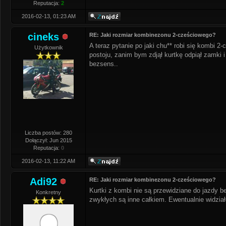
Reputacja:
2
2016-02-13, 01:23 AM
cineks
RE: Jaki rozmiar kombinezonu 2-cześciowego?
A teraz pytanie po jaki chu** robi się kombi 2
Użytkownik
postoju, zanim bym zdjął kurtkę odpiął zamki 
bezsens..
Liczba postów: 280
Dołączył: Jun 2015
Reputacja:
0
2016-02-13, 11:22 AM
Adi92
RE: Jaki rozmiar kombinezonu 2-cześciowego?
Kurtki z kombi nie są przewidziane do jazdy b
Konkretny
zwykłych są inne całkiem. Ewentualnie widzia