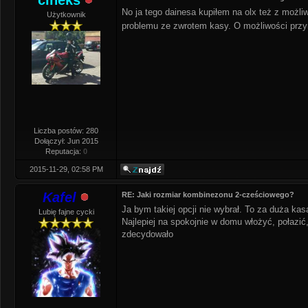
cineks
No ja tego dainesa kupiłem na olx też z możl
Użytkownik
problemu ze zwrotem kasy. O możliwości przym
Liczba postów: 280
Dołączył: Jun 2015
Reputacja:
0
2015-11-29, 02:58 PM
Kafel
RE: Jaki rozmiar kombinezonu 2-cześciowego?
Ja bym takiej opcji nie wybrał. To za duża ka
Lubię fajne cycki
Najlepiej na spokojnie w domu włożyć, połazić
zdecydowało