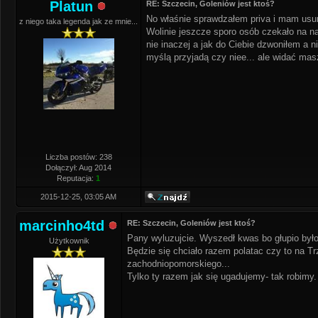
Platun
RE: Szczecin, Goleniów jest ktoś?
No właśnie sprawdzałem priva i mam usun
z niego taka legenda jak ze mnie...
Wolinie jeszcze sporo osób czekało na na
nie inaczej a jak do Ciebie dzwoniłem a n
myślą przyjadą czy niee... ale widać masz 
Liczba postów: 238
Dołączył: Aug 2014
Reputacja:
1
2015-12-25, 03:05 AM
marcinho4td
RE: Szczecin, Goleniów jest ktoś?
Pany wyluzujcie. Wyszedł kwas bo głupio było
Użytkownik
Będzie się chciało razem polatac czy to na 
zachodniopomorskiego...
Tylko ty razem jak się ugadujemy- tak robimy.