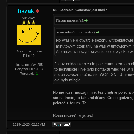
fiszak
RE: Szczecin, Goleniów jest ktoś?
cierpliwy
Platun napisał(a):
marcinho4td napisał(a):
No właśnie o otwarcie sezonu w trzebiatowie
minutowym czekaniu na was w umowionym mie
Gryfice zach-pom
Ale może w nowym sezonie lepiej wyjdzie wa
R1 rn12
Ja już dokładnie nie nie pamiętam o co tam c
Liczba postów: 285
to jechaliście i nie było kontaktu więc też w
Dołączył: Oct 2013
Reputacja:
1
sezon zawsze można sie WCZEŚNIEJ umówić 
ale było minęło.
No nie rozsmieszaj mnie, też chętnie polecia
się na trasie, to tak zrobiliśmy. Co do godziny
polatać z forum. Ta...
______________________________________
Rossi może? To ja też!
2015-12-25, 02:13 AM