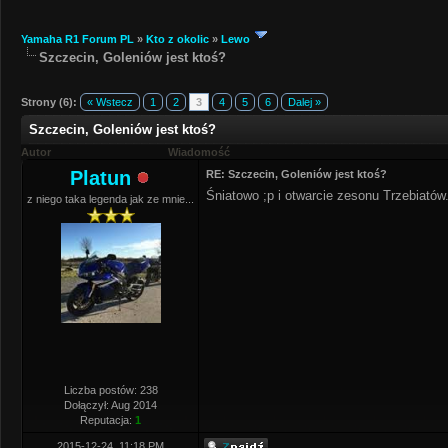
Yamaha R1 Forum PL
»
Kto z okolic
»
Lewo
Szczecin, Goleniów jest ktoś?
Strony (6):
« Wstecz
1
2
3
4
5
6
Dalej »
Szczecin, Goleniów jest ktoś?
Autor
Wiadomość
Platun
RE: Szczecin, Goleniów jest ktoś?
Śniatowo ;p i otwarcie zesonu Trzebiatów
z niego taka legenda jak ze mnie...
Liczba postów: 238
Dołączył: Aug 2014
Reputacja:
1
2015-12-24, 11:18 PM