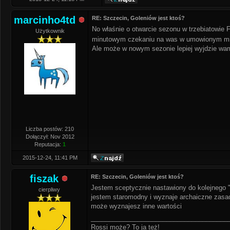
marcinho4td
RE: Szczecin, Goleniów jest ktoś?
No właśnie o otwarcie sezonu w trzebiatowie 
Użytkownik
minutowym czekaniu na was w umowionym miej
Ale może w nowym sezonie lepiej wyjdzie wam
Liczba postów: 210
Dołączył: Nov 2012
Reputacja:
1
2015-12-24, 11:41 PM
fiszak
RE: Szczecin, Goleniów jest ktoś?
Jestem sceptycznie nastawiony do kolejnego 
cierpliwy
jestem staromodny i wyznaje archaiczne zasad
może wyznajesz inne wartości
______________________________________
Rossi może? To ja też!