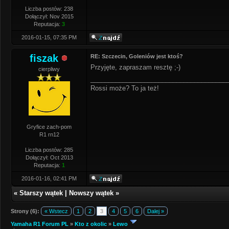
Liczba postów: 238
Dołączył: Nov 2015
Reputacja:
3
2016-01-15, 07:35 PM
fiszak
RE: Szczecin, Goleniów jest ktoś?
Przyjęte, zapraszam resztę ;-)
cierpliwy
______________________________________
Rossi może? To ja też!
Gryfice zach-pom
R1 rn12
Liczba postów: 285
Dołączył: Oct 2013
Reputacja:
1
2016-01-16, 02:41 PM
«
Starszy wątek
|
Nowszy wątek
»
Strony (6):
« Wstecz
1
2
3
4
5
6
Dalej »
Yamaha R1 Forum PL
»
Kto z okolic
»
Lewo