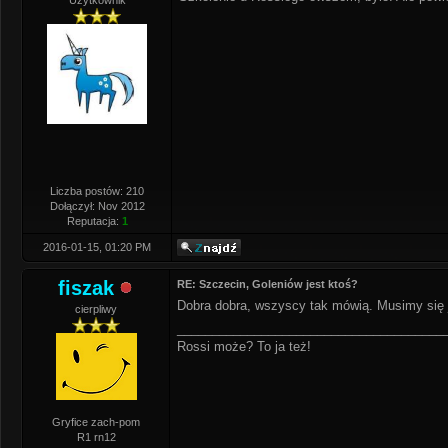
Użytkownik
Liczba postów: 210
Dołączył: Nov 2012
Reputacja:
1
2016-01-15, 01:20 PM
fiszak
RE: Szczecin, Goleniów jest ktoś?
Dobra dobra, wszyscy tak mówią. Musimy się j
cierpliwy
______________________________________
Rossi może? To ja też!
Gryfice zach-pom
R1 rn12