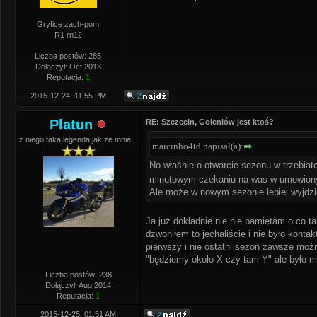
Gryfice zach-pom
R1 rn12
Liczba postów: 285
Dołączył: Oct 2013
Reputacja:
1
2015-12-24, 11:55 PM
Platun
RE: Szczecin, Goleniów jest ktoś?
z niego taka legenda jak ze mnie...
marcinho4td napisał(a):
No właśnie o otwarcie sezonu w trzebiat
minutowym czekaniu na was w umowionym
Ale może w nowym sezonie lepiej wyjdzi
Ja już dokładnie nie nie pamiętam o co t
dzwoniłem to jechaliście i nie było kont
pierwszy i nie ostatni sezon zawsze m
"będziemy około X czy tam Y" ale było m
Liczba postów: 238
Dołączył: Aug 2014
Reputacja:
1
2015-12-25, 01:51 AM