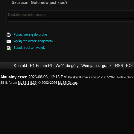
Szczecin, Goleniów jest ktoś?
Dodatkowe informacje
Pokaż wersję do druku
Wyślij ten wątek znajomemu
Subskrybuj ten wątek
Kontakt
R1-Forum.PL
Wróć do góry
Wersja bez grafiki
RSS
POL
Aktualny czas:
2026-08-06, 12:15 PM
Polskie tłumaczenie © 2007-2026
Polski Sup
Silnik forum
MyBB 1.8.39
, © 2002-2026
MyBB Group
.