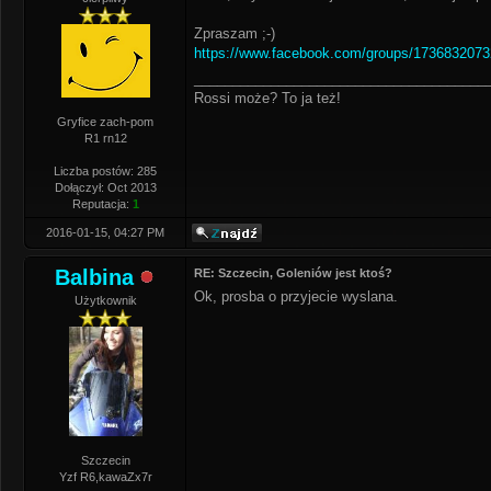
Zpraszam ;-)
https://www.facebook.com/groups/1736832073
______________________________________
Rossi może? To ja też!
Gryfice zach-pom
R1 rn12
Liczba postów: 285
Dołączył: Oct 2013
Reputacja:
1
2016-01-15, 04:27 PM
Balbina
RE: Szczecin, Goleniów jest ktoś?
Ok, prosba o przyjecie wyslana.
Użytkownik
Szczecin
Yzf R6,kawaZx7r