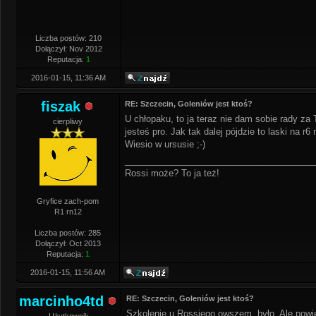
Liczba postów: 210
Dołączył: Nov 2012
Reputacja:
1
2016-01-15, 11:36 AM
fiszak
RE: Szczecin, Goleniów jest ktoś?
U chłopaku, to ja teraz nie dam sobie rady za
cierpliwy
jesteś pro. Jak tak dalej pójdzie to laski na r
Wiesio w ursusie ;-)
______________________________________
Rossi może? To ja też!
Gryfice zach-pom
R1 rn12
Liczba postów: 285
Dołączył: Oct 2013
Reputacja:
1
2016-01-15, 11:56 AM
marcinho4td
RE: Szczecin, Goleniów jest ktoś?
Szkolenie u Rossiego owszem, było. Ale powie