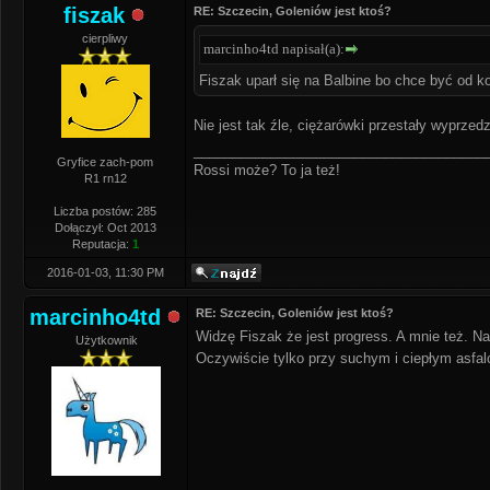
fiszak
RE: Szczecin, Goleniów jest ktoś?
cierpliwy
marcinho4td napisał(a):
Fiszak uparł się na Balbine bo chce być od ko
Nie jest tak źle, ciężarówki przestały wyprzed
______________________________________
Gryfice zach-pom
Rossi może? To ja też!
R1 rn12
Liczba postów: 285
Dołączył: Oct 2013
Reputacja:
1
2016-01-03, 11:30 PM
marcinho4td
RE: Szczecin, Goleniów jest ktoś?
Widzę Fiszak że jest progress. A mnie też. N
Użytkownik
Oczywiście tylko przy suchym i ciepłym asfal