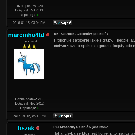
Liczba postów: 285
Dołączył: Oct 2013
Reputacja:
1
2016-01-15, 03:04 PM
marcinho4td
RE: Szczecin, Goleniów jest ktoś?
Proponuję założenie jakiejś grupy... będzie ł
Użytkownik
nietwarzowy to spokojnie gorszej facjaty ode m
Liczba postów: 210
Dołączył: Nov 2012
Reputacja:
1
2016-01-15, 03:11 PM
fiszak
RE: Szczecin, Goleniów jest ktoś?
Haha, chyba że ktoś jest koniem, to ma już pr
cierpliwy