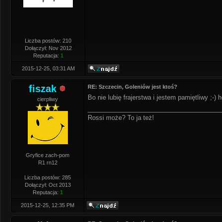
Liczba postów: 210
Dołączył: Nov 2012
Reputacja:
1
2015-12-25, 03:31 AM
fiszak
RE: Szczecin, Goleniów jest ktoś?
Bo nie lubię frajerstwa i jestem pamiętliwy ;-)
cierpliwy
______________________________________
Rossi może? To ja też!
Gryfice zach-pom
R1 rn12
Liczba postów: 285
Dołączył: Oct 2013
Reputacja:
1
2015-12-25, 12:35 PM