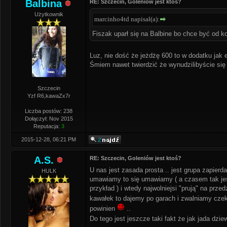
Balbina
RE: Szczecin, Goleniów jest ktoś?
Użytkownik
marcinho4td napisał(a):
Fiszak uparł się na Balbine bo chce być od ko
Luz, nie dość że jeżdżę 600 to w dodatku jak 
Śmiem nawet twierdzić że wynudzilibyście się
Szczecin
Yzf R6,kawaZx7r
Liczba postów: 238
Dołączył: Nov 2015
Reputacja:
3
2015-12-28, 06:21 PM
A.S.
RE: Szczecin, Goleniów jest ktoś?
U nas jest zasada prosta .. jest grupa zapierda
HULK
umawiamy to się umawiamy ( a czasem tak jest
przykład ) i wtedy najwolniejsi "prują" na prz
kawałek to dajemy po garach i zwalniamy czek
powinien
..
Do tego jest jeszcze taki fakt że jak jada dz