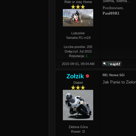
Siema, siema..
Ride or stay Home
Pozdrawiam..
Paul89R1
Lubuskie
Yamaha R1 rn19
Liczba postów: 205
Dołączył: Jul 2015
Reputacja:
1
2015-09-01, 09:04 AM
Zołzik
RE: Nowa Sól
Jak Panie to Zielo
Diabeł
Zielona Góra
Rower :D