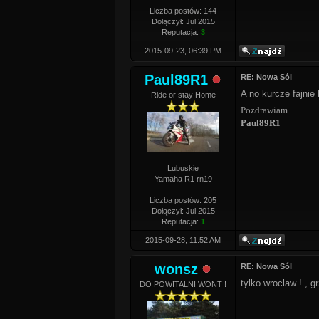
Liczba postów: 144
Dołączył: Jul 2015
Reputacja:
3
2015-09-23, 06:39 PM
Paul89R1
RE: Nowa Sól
A no kurcze fajnie
Ride or stay Home
Pozdrawiam..
Paul89R1
Lubuskie
Yamaha R1 rn19
Liczba postów: 205
Dołączył: Jul 2015
Reputacja:
1
2015-09-28, 11:52 AM
wonsz
RE: Nowa Sól
tylko wroclaw ! , 
DO POWITALNI WONT !