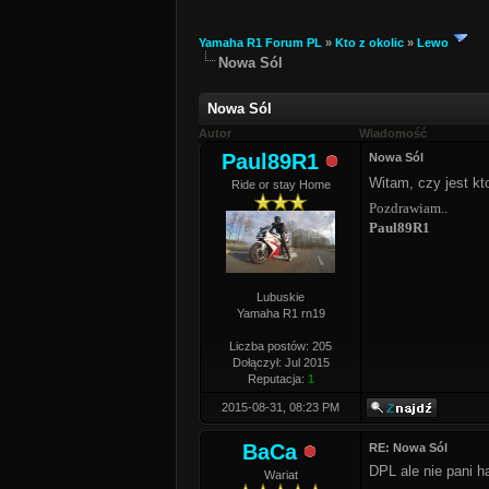
Yamaha R1 Forum PL
»
Kto z okolic
»
Lewo
Nowa Sól
Nowa Sól
Autor
Wiadomość
Paul89R1
Nowa Sól
Witam, czy jest kt
Ride or stay Home
Pozdrawiam..
Paul89R1
Lubuskie
Yamaha R1 rn19
Liczba postów: 205
Dołączył: Jul 2015
Reputacja:
1
2015-08-31, 08:23 PM
BaCa
RE: Nowa Sól
DPL ale nie pani 
Wariat