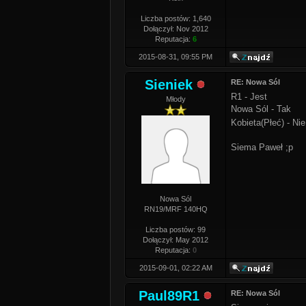
Liczba postów: 1,640
Dołączył: Nov 2012
Reputacja:
6
2015-08-31, 09:55 PM
Sieniek
RE: Nowa Sól
R1 - Jest
Młody
Nowa Sól - Tak
Kobieta(Płeć) - Ni
Siema Paweł ;p
Nowa Sól
RN19/MRF 140HQ
Liczba postów: 99
Dołączył: May 2012
Reputacja:
0
2015-09-01, 02:22 AM
Paul89R1
RE: Nowa Sól