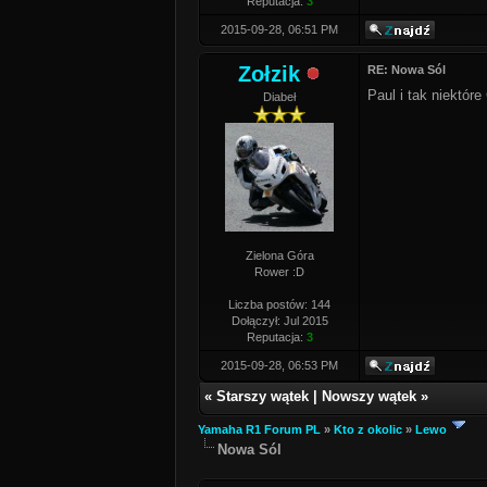
Reputacja:
3
2015-09-28, 06:51 PM
Zołzik
RE: Nowa Sól
Paul i tak niektór
Diabeł
Zielona Góra
Rower :D
Liczba postów: 144
Dołączył: Jul 2015
Reputacja:
3
2015-09-28, 06:53 PM
«
Starszy wątek
|
Nowszy wątek
»
Yamaha R1 Forum PL
»
Kto z okolic
»
Lewo
Nowa Sól