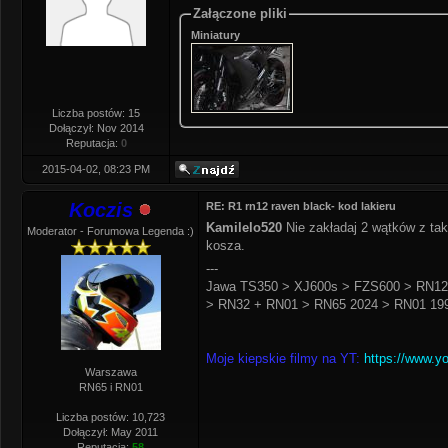
Załączone pliki
Miniatury
Liczba postów: 15
Dołączył: Nov 2014
Reputacja:
0
2015-04-02, 08:23 PM
Koczis
RE: R1 rn12 raven black- kod lakieru
Kamilelo520
Nie zakładaj 2 wątków z tak
Moderator - Forumowa Legenda :)
kosza.
---
Jawa TS350 > XJ600s > FZS600 > RN12
> RN32 + RN01 > RN65 2024 > RN01 199
Moje kiepskie filmy na YT:
https://www.y
Warszawa
RN65 i RN01
Liczba postów: 10,723
Dołączył: May 2011
Reputacja:
58