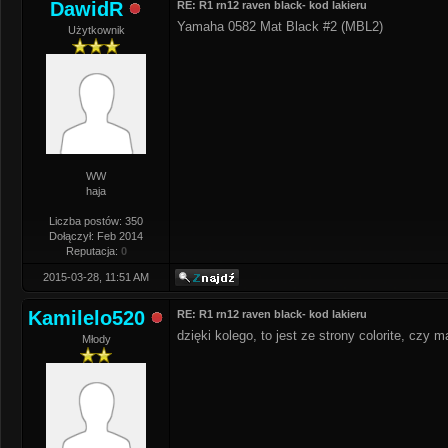
DawidR
RE: R1 rn12 raven black- kod lakieru
Yamaha 0582 Mat Black #2 (MBL2)
Użytkownik
WW
haja
Liczba postów: 350
Dołączył: Feb 2014
Reputacja:
0
2015-03-28, 11:51 AM
Kamilelo520
RE: R1 rn12 raven black- kod lakieru
dzięki kolego, to jest ze strony colorite, czy 
Młody