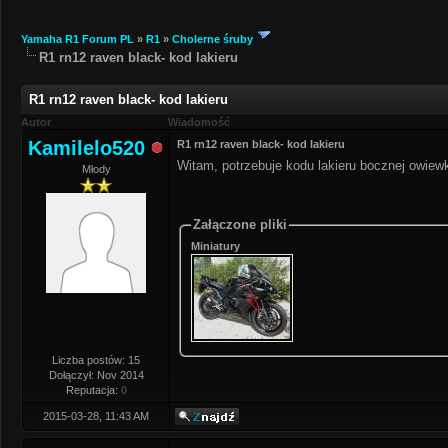
Yamaha R1 Forum PL
»
R1
»
Cholerne śruby
R1 rn12 raven black- kod lakieru
R1 rn12 raven black- kod lakieru
Autor
Wiadomość
Kamilelo520
R1 rn12 raven black- kod lakieru
Witam, potrzebuje kodu lakieru bocznej owiew
Młody
Załączone pliki
Miniatury
Liczba postów: 15
Dołączył: Nov 2014
Reputacja:
0
2015-03-28, 11:43 AM