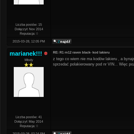
Liczba postów: 15
Dołączył: Nov 2014
Reputacja:
0
2015-03-28, 12:05 PM
marianek!!!
RE: R1 rn12 raven black- kod lakieru
z tego co wiem nie ma kodów lakieru , a bynajm
Młody
sprzedać polakierowany pod nr VIN... Więc pozo
Liczba postów: 41
Dołączył: May 2014
Reputacja:
0
2015-03-28, 02:24 PM