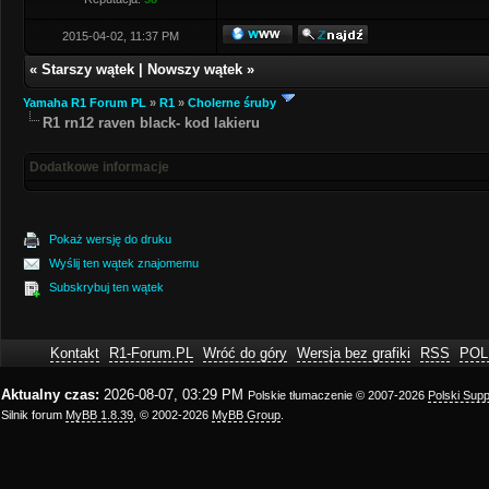
2015-04-02, 11:37 PM
«
Starszy wątek
|
Nowszy wątek
»
Yamaha R1 Forum PL
»
R1
»
Cholerne śruby
R1 rn12 raven black- kod lakieru
Dodatkowe informacje
Pokaż wersję do druku
Wyślij ten wątek znajomemu
Subskrybuj ten wątek
Kontakt
R1-Forum.PL
Wróć do góry
Wersja bez grafiki
RSS
POL
Aktualny czas:
2026-08-07, 03:29 PM
Polskie tłumaczenie © 2007-2026
Polski Sup
Silnik forum
MyBB 1.8.39
, © 2002-2026
MyBB Group
.