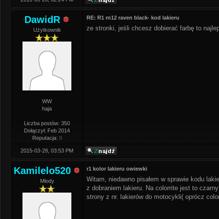
DawidR
RE: R1 rn12 raven black- kod lakieru
ze stronki, jeśli chcesz dobierać farbę to naj
Użytkownik
WW
haja
Liczba postów: 350
Dołączył: Feb 2014
Reputacja:
0
2015-03-28, 03:53 PM
Kamilelo520
r1 kolor lakieru owiewki
Witam, niedawno pisałem w sprawie kodu lakier
Młody
z dobraniem lakieru. Na colorrite jest to cza
strony z nr. lakierów do motocykli( oprócz color