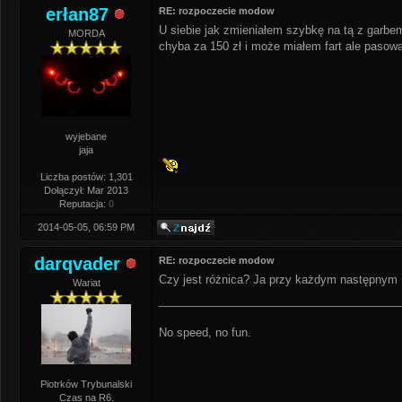
erłan87
RE: rozpoczecie modow
U siebie jak zmieniałem szybkę na tą z garbem
MORDA
chyba za 150 zł i może miałem fart ale pasował
wyjebane
jaja
Liczba postów: 1,301
Dołączył: Mar 2013
Reputacja:
0
2014-05-05, 06:59 PM
darqvader
RE: rozpoczecie modow
Czy jest różnica? Ja przy każdym następnym 
Wariat
______________________________________
No speed, no fun.
Piotrków Trybunalski
Czas na R6.