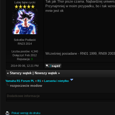
Tak jak Thor pisze czarna. Najbardziej uniwer
Lubię fajne cycki
Przynajmniej w moim przypadku, bo i tak wzro
mnie jest ok
Sokołów Podlaski
RN23 2014
Liczba postów: 4,340
Wcześniej posiadane - RN01 1999, RN09 2003
Dołączył: Feb 2012
Reputacja:
3
2014-05-06, 12:21 PM
«
Starszy wątek
|
Nowszy wątek
»
Yamaha R1 Forum PL
»
R1
»
Lanseria i nietylko
rozpoczecie modow
Dodatkowe informacje
Pokaż wersję do druku