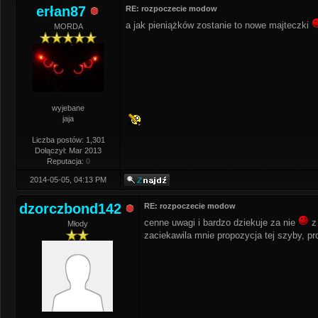
erłan87
RE: rozpoczecie modow
a jak pieniążków zostanie to nowe majteczki
MORDA
wyjebane
jaja
Liczba postów: 1,301
Dołączył: Mar 2013
Reputacja:
0
2014-05-05, 04:13 PM
dzorczbond142
RE: rozpoczecie modow
cenne uwagi i bardzo dziekuje za nie
z 
Młody
zaciekawila mnie propozycja tej szyby, pro