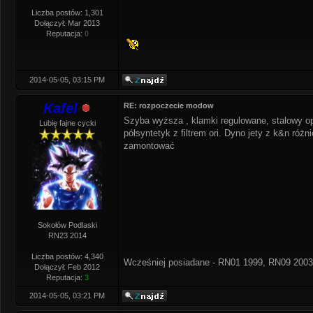
Liczba postów: 1,301
Dołączył: Mar 2013
Reputacja:
0
2014-05-05, 03:15 PM
Kafel
RE: rozpoczecie modow
Szyba wyższa , klamki regulowane, stalowy op
Lubię fajne cycki
półsyntetyk z filtrem ori. Dyno jety z k&n róż
zamontować
Sokołów Podlaski
RN23 2014
Liczba postów: 4,340
Wcześniej posiadane - RN01 1999, RN09 2003
Dołączył: Feb 2012
Reputacja:
3
2014-05-05, 03:21 PM