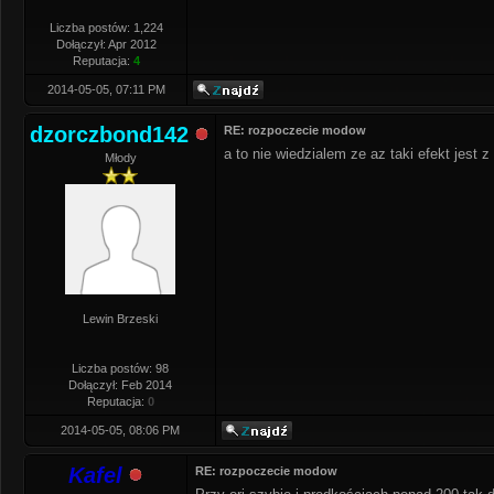
Liczba postów: 1,224
Dołączył: Apr 2012
Reputacja:
4
2014-05-05, 07:11 PM
dzorczbond142
RE: rozpoczecie modow
a to nie wiedzialem ze az taki efekt jest 
Młody
Lewin Brzeski
Liczba postów: 98
Dołączył: Feb 2014
Reputacja:
0
2014-05-05, 08:06 PM
Kafel
RE: rozpoczecie modow