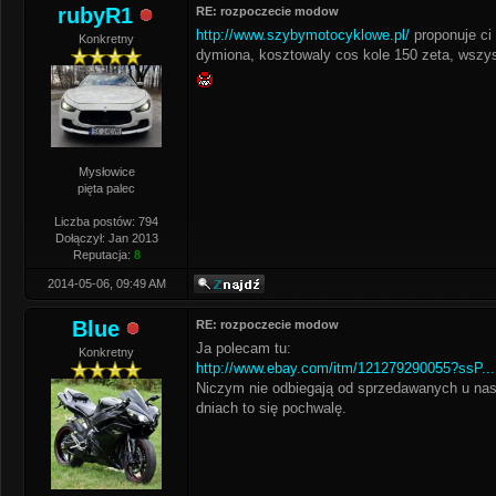
rubyR1
RE: rozpoczecie modow
http://www.szybymotocyklowe.pl/
proponuje ci 
Konkretny
dymiona, kosztowaly cos kole 150 zeta, wszys
Mysłowice
pięta palec
Liczba postów: 794
Dołączył: Jan 2013
Reputacja:
8
2014-05-06, 09:49 AM
Blue
RE: rozpoczecie modow
Ja polecam tu:
Konkretny
http://www.ebay.com/itm/121279290055?ssP...
Niczym nie odbiegają od sprzedawanych u nas
dniach to się pochwalę.