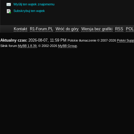
Wyślij ten wątek znajomemu
Subskrybuj ten wątek
Kontakt
R1-Forum.PL
Wróć do góry
Wersja bez grafiki
RSS
POL
Aktualny czas:
2026-08-07, 11:59 PM
Polskie tłumaczenie © 2007-2026
Polski Sup
Silnik forum
MyBB 1.8.39
, © 2002-2026
MyBB Group
.