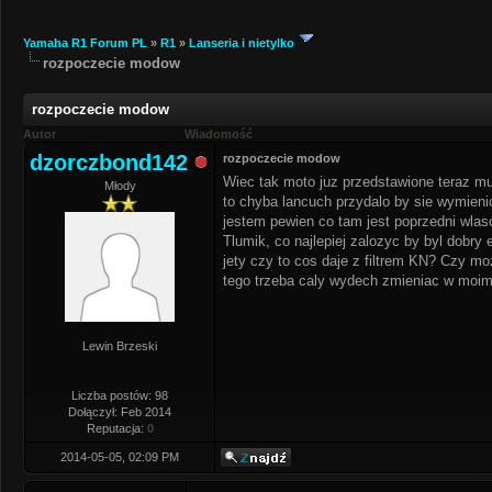
Yamaha R1 Forum PL
»
R1
»
Lanseria i nietylko
rozpoczecie modow
rozpoczecie modow
Autor
Wiadomość
dzorczbond142
rozpoczecie modow
Wiec tak moto juz przedstawione teraz mu
Młody
to chyba lancuch przydalo by sie wymienic
jestem pewien co tam jest poprzedni wlasc
Tlumik, co najlepiej zalozyc by byl dobry
jety czy to cos daje z filtrem KN? Czy moz
tego trzeba caly wydech zmieniac w moim
Lewin Brzeski
Liczba postów: 98
Dołączył: Feb 2014
Reputacja:
0
2014-05-05, 02:09 PM