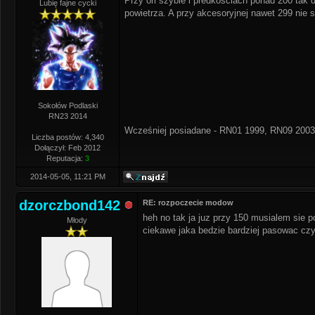
Przy ori szybie i predkościach ponad 200 tak 
Lubię fajne cycki
powietrza. A przy akcesoryjnej nawet 299 nie s
Sokołów Podlaski
RN23 2014
Wcześniej posiadane - RN01 1999, RN09 2003
Liczba postów: 4,340
Dołączył: Feb 2012
Reputacja:
3
2014-05-05, 11:21 PM
dzorczbond142
RE: rozpoczecie modow
heh no tak ja juz przy 150 musialem sie p
Młody
ciekawe jaka bedzie bardziej pasowac czy 