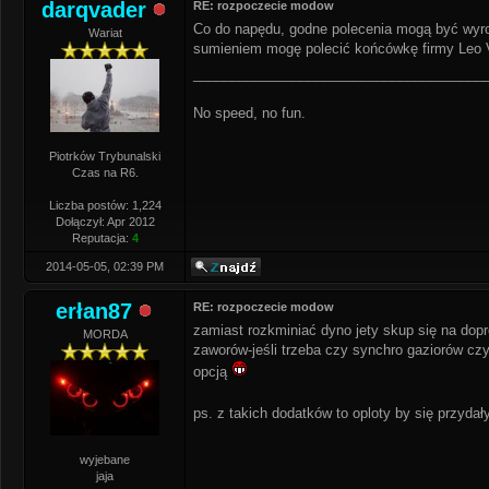
darqvader
RE: rozpoczecie modow
Co do napędu, godne polecenia mogą być wyro
Wariat
sumieniem mogę polecić końcówkę firmy Leo Vi
______________________________________
No speed, no fun.
Piotrków Trybunalski
Czas na R6.
Liczba postów: 1,224
Dołączył: Apr 2012
Reputacja:
4
2014-05-05, 02:39 PM
erłan87
RE: rozpoczecie modow
zamiast rozkminiać dyno jety skup się na dopr
MORDA
zaworów-jeśli trzeba czy synchro gaziorów czy
opcją
ps. z takich dodatków to oploty by się przyda
wyjebane
jaja