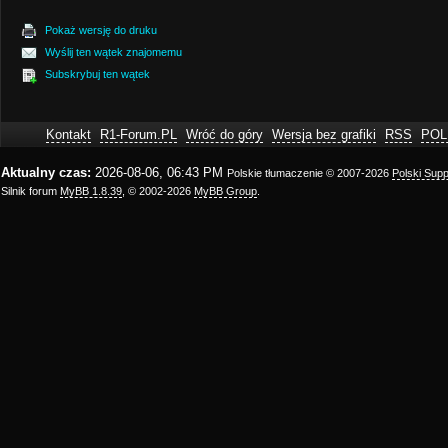
Pokaż wersję do druku
Wyślij ten wątek znajomemu
Subskrybuj ten wątek
Kontakt
R1-Forum.PL
Wróć do góry
Wersja bez grafiki
RSS
POL
Aktualny czas:
2026-08-06, 06:43 PM
Polskie tłumaczenie © 2007-2026
Polski Sup
Silnik forum
MyBB 1.8.39
, © 2002-2026
MyBB Group
.