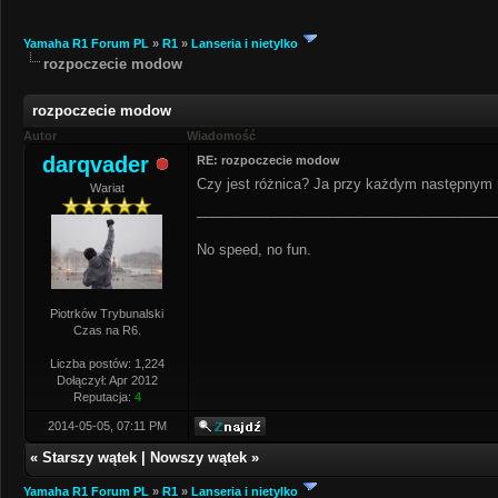
Yamaha R1 Forum PL
»
R1
»
Lanseria i nietylko
rozpoczecie modow
rozpoczecie modow
Autor
Wiadomość
darqvader
RE: rozpoczecie modow
Czy jest różnica? Ja przy każdym następnym 
Wariat
______________________________________
No speed, no fun.
Piotrków Trybunalski
Czas na R6.
Liczba postów: 1,224
Dołączył: Apr 2012
Reputacja:
4
2014-05-05, 07:11 PM
«
Starszy wątek
|
Nowszy wątek
»
Yamaha R1 Forum PL
»
R1
»
Lanseria i nietylko