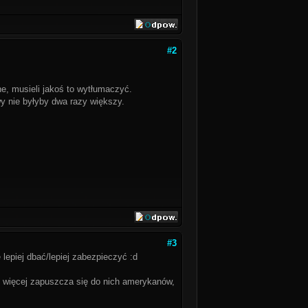
#2
e, musieli jakoś to wytłumaczyć.
wy nie byłyby dwa razy większy.
#3
 lepiej dbać/lepiej zabezpieczyć :d
ie więcej zapuszcza się do nich amerykanów,