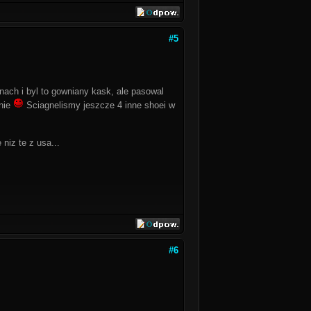
#5
ach i byl to gowniany kask, ale pasowal
lnie
Sciagnelismy jeszcze 4 inne shoei w
niz te z usa...
#6