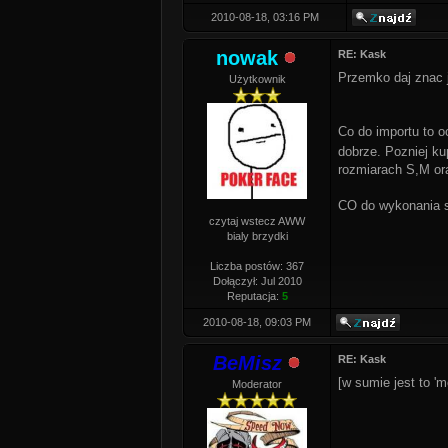
2010-08-18, 03:16 PM
nowak
RE: Kask
Przemko daj znac 
Użytkownik
Co do importu to o
dobrze. Pozniej ku
rozmiarach S,M ora
CO do wykonania sa
czytaj wstecz AWW
bialy brzydki
Liczba postów: 367
Dołączył: Jul 2010
Reputacja:
5
2010-08-18, 09:03 PM
BeMisz
RE: Kask
[w sumie jest to '
Moderator