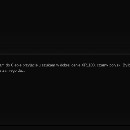
m do Ciebie przyjacielu szukam w dobrej cenie XR1100, czarny połysk. Był
e za niego dać.