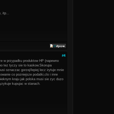
 itp...
#4
a ze w przypadku produktow HP (napewno
no tez tyczy sie to kaskow.Skorupa
i oznaczac gorzej/lepiej lecz irytuje mnie
owanie co pozniejsze podatki,clo i inne
pieknym kraju jak polska musi sie zyc duzo
ryzykuje kupujac w stanach.