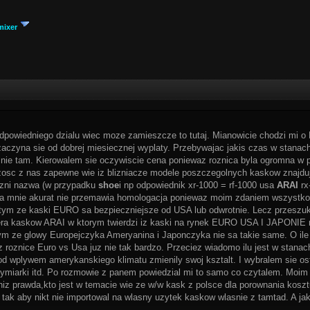
mixer
dpowiedniego dzialu wiec moze zamieszcze to tutaj. Mianowicie chodzi mi 
aczyna sie od dobrej miesiecznej wyplaty. Przebywajac jakis czas w stanac
ie tam. Kierowalem sie oczywiscie cena poniewaz roznica byla ogromna w p
sc z nas zapewne wie iz blizniacze modele poszczegolnych kaskow znajduja
ozni nazwa (w przypadku
shoe
i np odpowiednik xr-1000 = rf-1000 usa
ARAI
rx
a mnie akurat nie przemawia homologacja poniewaz moim zdaniem wszystko j
 tym ze kaski EURO sa bezpieczniejsze od USA lub odwrotnie. Lecz przeszukuj
era kaskow ARAI w ktorym twierdzi iz kaski na rynek EURO USA I JAPONIE m
m ze glowy Europejczyka Ameryanina i Japonczyka nie sa takie same. O ile
uz roznice Euro vs Usa juz nie tak bardzo. Przeciez wiadomo ilu jest w stanac
od wplywem amerykanskiego klimatu zmienily swoj ksztalt. I wybralem sie o
ymiarki itd. Po rozmowie z panem powiedzial mi to samo co czytalem. Moim 
iz prawda,kto jest w temacie wie ze w/w kask z polsce dla porownania koszt
a tak aby nikt nie importowal na wlasny uzytek kaskow wlasnie z tamtad. A ja