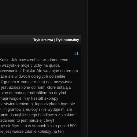
Tryb drzewa
|
Tryb normalny
#1
o Kask. Jak powszechnie wiadomo cena
h wszystkie moje ciuchy na quada
orownaniu z Polska.Ale wracajac do tematu
ce sie w dwoch odleglych od siebie
-7gp euro = corsair v usa) no i oczywiscie
est uzaleznione od norm ktore ustalaja
ac ostanio net natrafilem na artykul
aja wogole inny ksztalt skorupy
 z stwierdzeniem o Japonczykach bym sie
h imigrantow z europy i nie wydaje mi sie
stanio do najblizszego handlowca z kaskami
zdaniem to jest bardziej chwyt
uje ok 3tys zl a w stanach lekko ponad 500
kie jest wasze zdanie koledzy na ten