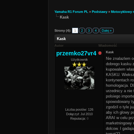
Yamaha R1 Forum PL
»
Podstawy
»
Motocyklowy 
Kask
Strony (4):
1
2
3
4
Dalej »
Kask
Autor
Wiadomość
przemko27vr4
Kask
Nie znalazlem o
Użytkownik
dobrego kasku z
kupowalem wlasn
KASKU. Wiekszo
kontynentach r
homologacja. Dl
urzednicy a nie
polsiego import
spowodowany ty
zgodzil o tyle j
Liczba postów: 126
aby ich glowy p
Dołączył: Jul 2010
ARAI w celu prz
Reputacja:
0
marketningowy n
dolcow. I gadaj
temat??