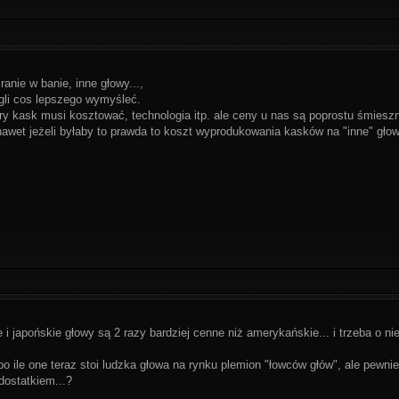
anie w banie, inne głowy...,
gli cos lepszego wymyśleć.
 kask musi kosztować, technologia itp. ale ceny u nas są poprostu śmieszn
 nawet jeżeli byłaby to prawda to koszt wyprodukowania kasków na "inne" gło
i japońskie głowy są 2 razy bardziej cenne niż amerykańskie... i trzeba o nie
o ile one teraz stoi ludzka głowa na rynku plemion "łowców głów", ale pewn
dostatkiem...?