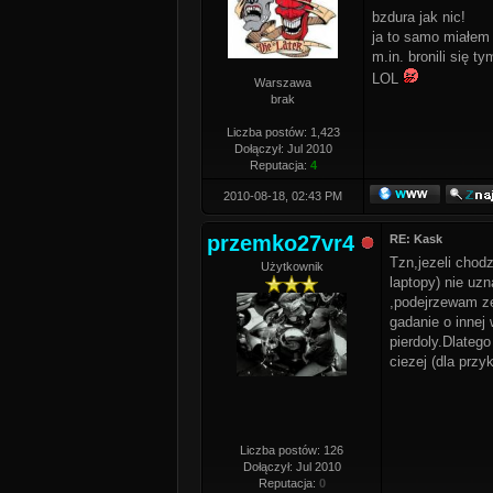
bzdura jak nic!
ja to samo miałem
m.in. bronili się 
LOL
Warszawa
brak
Liczba postów: 1,423
Dołączył: Jul 2010
Reputacja:
4
2010-08-18, 02:43 PM
przemko27vr4
RE: Kask
Tzn,jezeli chod
Użytkownik
laptopy) nie uz
,podejrzewam ze
gadanie o innej
pierdoly.Dlateg
ciezej (dla prz
Liczba postów: 126
Dołączył: Jul 2010
Reputacja:
0