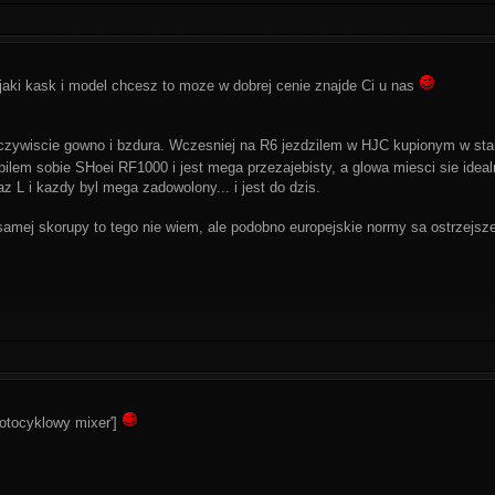
jaki kask i model chcesz to moze w dobrej cenie znajde Ci u nas
czywiscie gowno i bzdura. Wczesniej na R6 jezdzilem w HJC kupionym w stan
pilem sobie SHoei RF1000 i jest mega przezajebisty, a glowa miesci sie idea
z L i kazdy byl mega zadowolony... i jest do dzis.
mej skorupy to tego nie wiem, ale podobno europejskie normy sa ostrzejsze 
motocyklowy mixer']