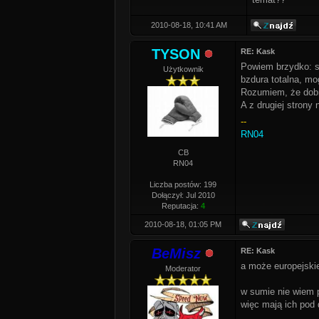
2010-08-18, 10:41 AM
TYSON
RE: Kask
Powiem brzydko: sr
Użytkownik
bzdura totalna, mo
Rozumiem, że dobry
A z drugiej strony
--
RN04
CB
RN04
Liczba postów: 199
Dołączył: Jul 2010
Reputacja:
4
2010-08-18, 01:05 PM
BeMisz
RE: Kask
a może europejskie 
Moderator
w sumie nie wiem p
więc mają ich pod 