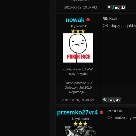
2010-08-19, 10:07 AM
nowak
RE: Kask
OK, daj znac jakby
Użytkownik
czytaj wstecz AWW
bialy brzydki
Liczba postów: 367
Dołączył: Jul 2010
Reputacja:
5
2010-08-20, 01:49 AM
przemko27vr4
RE: Kask
Oki bedziemy w
Użytkownik