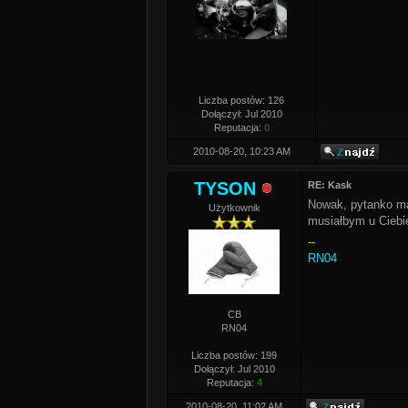
Liczba postów: 126
Dołączył: Jul 2010
Reputacja:
0
2010-08-20, 10:23 AM
TYSON
RE: Kask
Nowak, pytanko ma
Użytkownik
musiałbym u Ciebi
--
RN04
CB
RN04
Liczba postów: 199
Dołączył: Jul 2010
Reputacja:
4
2010-08-20, 11:02 AM