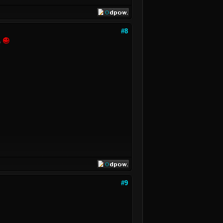
#8
e
#9