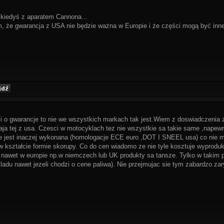
 kiedyś z aparatem Cannona...
tym, że gwarancja z USA nie będzie ważna w Europie i że części mogą być inne,
zi o gwarancje to nie we wszystkich markach tak jest.Wiem z doswiadczeni
naja tej z usa. Czesci w motocyklach tez nie wszystkie sa takie same ,napew
 jest inaczej wykonana (homologacje ECE euro ,DOT I SNEEL usa) co nie mus
 w kształcie formie skorupy. Co do cen wiadomo ze nie tyle kosztuje wyproduk
o nawet w europie np.w niemczech lub UK produkty sa tansze. Tylko w takim 
ykladu nawet jezeli chodzi o cene paliwa). Nie przejmujac sie tym zabardzo za