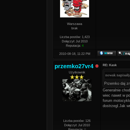
Warszawa
brak
Liczba postów: 1,423
Dołączył: Jul 2010
Reputacja:
4
2010-08-18, 11:22 PM
przemko27vr4
RE: Kask
Użytkownik
nowak napisał(a
Przemko daj zn
Generalnie chod
wiec nawet w po
forum motocyklo
dostrzegl.Jak w
Liczba postów: 126
Dołączył: Jul 2010
Reputacja:
0