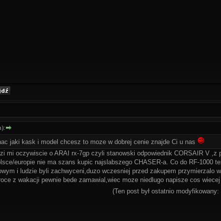
):
ac jaki kask i model chcesz to moze w dobrej cenie znajde Ci u nas
zi mi oczywiscie o ARAI rx-7gp czyli stanowski odpowiednik CORSAIR V ,z p
lsce/europie nie ma szans kupic najslabszego CHASER-a. Co do RF-1000 te
wym i ludzie byli zachwyceni,duzo wczesniej przed zakupem przymierzalo w p
roce z wakacji pewnie bede zamawial,wiec moze niedlugo napisze cos wiecej
(Ten post był ostatnio modyfikowany