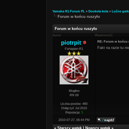
Yamaha R1 Forum PL
»
Dookoła koła
»
Luźne gatk
Forum w końcu ruszyło
Forum w końcu ruszyło
Autor
Wiadomość
piotrpit
RE: Forum w końcu 
Fakt na razie tu n
Fortapian-R1
Mogilno
RN 09
Liczba postów: 480
Dołączył: Jul 2010
Reputacja:
3
2010-07-27, 06:44 PM
«
Starszy wątek
|
Nowszy wątek
»