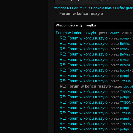
Yamaha R1 Forum PL
»
Dookoła koła
»
Luźne gatk
Forum w końcu ruszyło
Wiadomości w tym wątku
Forum w końcu ruszyło
- przez
BeMisz
- 2010-0
RE: Forum w końcu ruszyło
- przez
nowak
- 
RE: Forum w końcu ruszyło
- przez
BeMisz
-
RE: Forum w końcu ruszyło
- przez
nowak
- 
RE: Forum w końcu ruszyło
- przez
BeMisz
-
RE: Forum w końcu ruszyło
- przez
nowak
- 
RE: Forum w końcu ruszyło
- przez
BeMisz
-
RE: Forum w końcu ruszyło
- przez
bboy4
- 
RE: Forum w końcu ruszyło
- przez
piotrpit
- 
RE: Forum w końcu ruszyło
- przez
TYSON
-
RE: Forum w końcu ruszyło
- przez
piotrpit
RE: Forum w końcu ruszyło
- przez
TYSON
-
RE: Forum w końcu ruszyło
- przez
piotrpit
- 
RE: Forum w końcu ruszyło
- przez
TYSON
-
RE: Forum w końcu ruszyło
- przez
piotrpit
- 
RE: Forum w końcu ruszyło
- przez
TYSON
-
RE: Forum w końcu ruszyło
- przez
piotrpit
- 
RE: Forum w końcu ruszyło
- przez
TYSON
-
RE: Forum w końcu ruszyło
- przez
piotrpit
- 