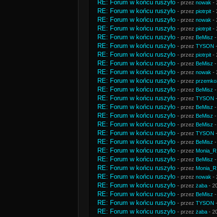
RE: Forum w końcu ruszyło
- przez
nowak
- 
RE: Forum w końcu ruszyło
- przez
piotrpit
- 
RE: Forum w końcu ruszyło
- przez
nowak
- 
RE: Forum w końcu ruszyło
- przez
piotrpit
- 
RE: Forum w końcu ruszyło
- przez
BeMisz
-
RE: Forum w końcu ruszyło
- przez
TYSON
-
RE: Forum w końcu ruszyło
- przez
piotrpit
- 
RE: Forum w końcu ruszyło
- przez
BeMisz
-
RE: Forum w końcu ruszyło
- przez
nowak
- 
RE: Forum w końcu ruszyło
- przez
przemko
RE: Forum w końcu ruszyło
- przez
BeMisz
-
RE: Forum w końcu ruszyło
- przez
TYSON
-
RE: Forum w końcu ruszyło
- przez
BeMisz
-
RE: Forum w końcu ruszyło
- przez
BeMisz
-
RE: Forum w końcu ruszyło
- przez
BeMisz
-
RE: Forum w końcu ruszyło
- przez
TYSON
-
RE: Forum w końcu ruszyło
- przez
BeMisz
-
RE: Forum w końcu ruszyło
- przez
Monia_R
RE: Forum w końcu ruszyło
- przez
BeMisz
-
RE: Forum w końcu ruszyło
- przez
Monia_R
RE: Forum w końcu ruszyło
- przez
nowak
- 
RE: Forum w końcu ruszyło
- przez
żaba
- 2
RE: Forum w końcu ruszyło
- przez
BeMisz
-
RE: Forum w końcu ruszyło
- przez
TYSON
-
RE: Forum w końcu ruszyło
- przez
żaba
- 2