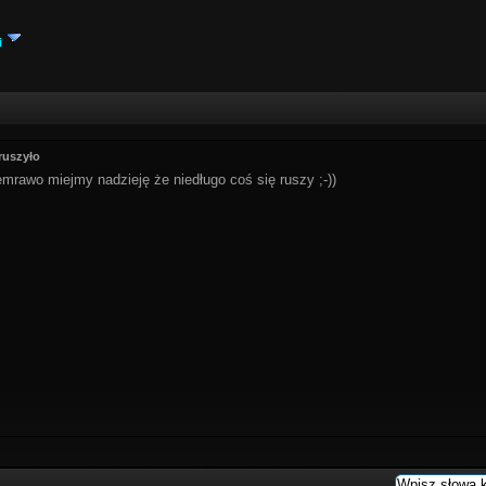
i
ruszyło
iemrawo miejmy nadzieję że niedługo coś się ruszy ;-))