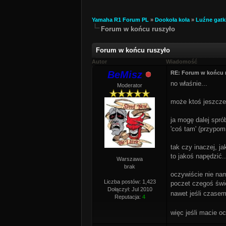
Yamaha R1 Forum PL
»
Dookoła koła
»
Luźne gatk
Forum w końcu ruszyło
Forum w końcu ruszyło
Autor
Wiadomość
BeMisz
RE: Forum w końcu 
no właśnie...
Moderator
może ktoś jeszcze
ja mogę dalej spró
'coś tam' (przypom
tak czy inaczej, ja
to jakoś napędzić..
Warszawa
brak
oczywiście nie nam
Liczba postów: 1,423
poczet czegoś świ
Dołączył: Jul 2010
nawet jeśli czase
Reputacja:
4
więc jeśli macie oc