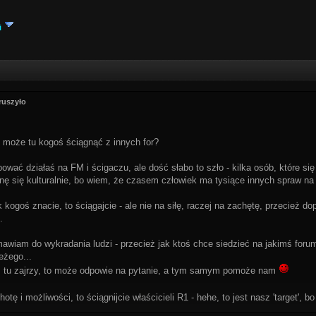
i
ruszyło
 może tu kogoś ściągnąć z innych for?
bować działaś na FM i ścigaczu, ale dość słabo to szło - kilka osób, które się
nę się kulturalnie, bo wiem, że czasem człowiek ma tysiące innych spraw na 
k kogoś znacie, to ściągajcie - ale nie na siłę, raczej na zachętę, przecież 
.
awiam do wykradania ludzi - przecież jak ktoś chce siedzieć na jakimś forum
eżego...
m tu zajrzy, to może odpowie na pytanie, a tym samym pomoże nam
hotę i możliwości, to ściągnijcie właścicieli R1 - hehe, to jest nasz 'target',