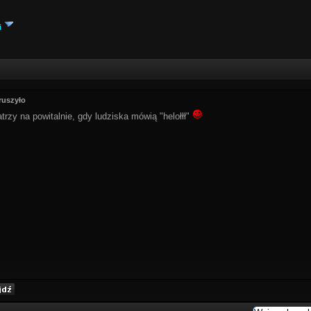
i
ruszyło
patrzy na powitalnie, gdy ludziska mówią "helołłł"