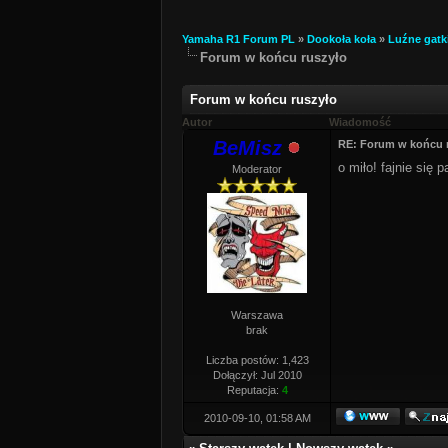
Yamaha R1 Forum PL
»
Dookoła koła
»
Luźne gatk
Forum w końcu ruszyło
Forum w końcu ruszyło
Autor
Wiadomość
BeMisz
RE: Forum w końcu 
o miło! fajnie się 
Moderator
Warszawa
brak
Liczba postów: 1,423
Dołączył: Jul 2010
Reputacja:
4
2010-09-10, 01:58 AM