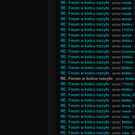
RE: Forum w końcu ruszyło
- przez
nowak
- 
RE: Forum w końcu ruszyło
- przez
piotrpit
- 
RE: Forum w końcu ruszyło
- przez
nowak
- 
RE: Forum w końcu ruszyło
- przez
piotrpit
- 
RE: Forum w końcu ruszyło
- przez
BeMisz
-
RE: Forum w końcu ruszyło
- przez
TYSON
-
RE: Forum w końcu ruszyło
- przez
piotrpit
- 
RE: Forum w końcu ruszyło
- przez
BeMisz
-
RE: Forum w końcu ruszyło
- przez
nowak
- 
RE: Forum w końcu ruszyło
- przez
przemko
RE: Forum w końcu ruszyło
- przez
BeMisz
-
RE: Forum w końcu ruszyło
- przez
TYSON
-
RE: Forum w końcu ruszyło
- przez
BeMisz
-
RE: Forum w końcu ruszyło
- przez
BeMisz
-
RE: Forum w końcu ruszyło
- przez
BeMis
RE: Forum w końcu ruszyło
- przez
TYSON
-
RE: Forum w końcu ruszyło
- przez
BeMisz
-
RE: Forum w końcu ruszyło
- przez
Monia_R
RE: Forum w końcu ruszyło
- przez
BeMisz
-
RE: Forum w końcu ruszyło
- przez
Monia_R
RE: Forum w końcu ruszyło
- przez
nowak
- 
RE: Forum w końcu ruszyło
- przez
żaba
- 2
RE: Forum w końcu ruszyło
- przez
BeMisz
-
RE: Forum w końcu ruszyło
- przez
TYSON
-
RE: Forum w końcu ruszyło
- przez
żaba
- 2