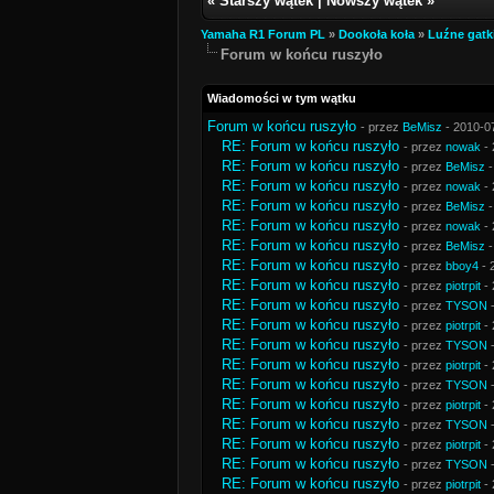
«
Starszy wątek
|
Nowszy wątek
»
Yamaha R1 Forum PL
»
Dookoła koła
»
Luźne gatk
Forum w końcu ruszyło
Wiadomości w tym wątku
Forum w końcu ruszyło
- przez
BeMisz
- 2010-0
RE: Forum w końcu ruszyło
- przez
nowak
- 
RE: Forum w końcu ruszyło
- przez
BeMisz
-
RE: Forum w końcu ruszyło
- przez
nowak
- 
RE: Forum w końcu ruszyło
- przez
BeMisz
-
RE: Forum w końcu ruszyło
- przez
nowak
- 
RE: Forum w końcu ruszyło
- przez
BeMisz
-
RE: Forum w końcu ruszyło
- przez
bboy4
- 
RE: Forum w końcu ruszyło
- przez
piotrpit
- 
RE: Forum w końcu ruszyło
- przez
TYSON
-
RE: Forum w końcu ruszyło
- przez
piotrpit
- 
RE: Forum w końcu ruszyło
- przez
TYSON
-
RE: Forum w końcu ruszyło
- przez
piotrpit
- 
RE: Forum w końcu ruszyło
- przez
TYSON
-
RE: Forum w końcu ruszyło
- przez
piotrpit
- 
RE: Forum w końcu ruszyło
- przez
TYSON
-
RE: Forum w końcu ruszyło
- przez
piotrpit
- 
RE: Forum w końcu ruszyło
- przez
TYSON
-
RE: Forum w końcu ruszyło
- przez
piotrpit
- 