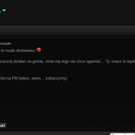
i
ruszyło
 to moda dostaniesz
 zacznij działać na gronie, mnie się tego nie chce ogarniać... Ty znasz to le
IVów na FM (wiem, wiem... zobaczymy)