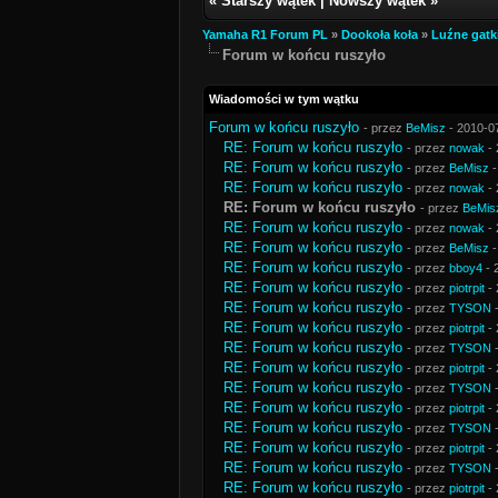
«
Starszy wątek
|
Nowszy wątek
»
Yamaha R1 Forum PL
»
Dookoła koła
»
Luźne gatk
Forum w końcu ruszyło
Wiadomości w tym wątku
Forum w końcu ruszyło
- przez
BeMisz
- 2010-0
RE: Forum w końcu ruszyło
- przez
nowak
- 
RE: Forum w końcu ruszyło
- przez
BeMisz
-
RE: Forum w końcu ruszyło
- przez
nowak
- 
RE: Forum w końcu ruszyło
- przez
BeMis
RE: Forum w końcu ruszyło
- przez
nowak
- 
RE: Forum w końcu ruszyło
- przez
BeMisz
-
RE: Forum w końcu ruszyło
- przez
bboy4
- 
RE: Forum w końcu ruszyło
- przez
piotrpit
- 
RE: Forum w końcu ruszyło
- przez
TYSON
-
RE: Forum w końcu ruszyło
- przez
piotrpit
- 
RE: Forum w końcu ruszyło
- przez
TYSON
-
RE: Forum w końcu ruszyło
- przez
piotrpit
- 
RE: Forum w końcu ruszyło
- przez
TYSON
-
RE: Forum w końcu ruszyło
- przez
piotrpit
- 
RE: Forum w końcu ruszyło
- przez
TYSON
-
RE: Forum w końcu ruszyło
- przez
piotrpit
- 
RE: Forum w końcu ruszyło
- przez
TYSON
-
RE: Forum w końcu ruszyło
- przez
piotrpit
- 