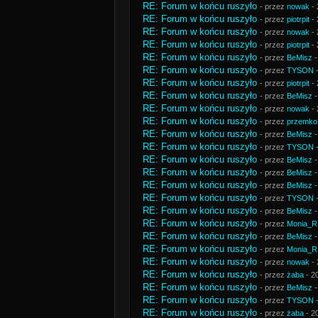
RE: Forum w końcu ruszyło
- przez
nowak
- 
RE: Forum w końcu ruszyło
- przez
piotrpit
- 
RE: Forum w końcu ruszyło
- przez
nowak
- 
RE: Forum w końcu ruszyło
- przez
piotrpit
- 
RE: Forum w końcu ruszyło
- przez
BeMisz
-
RE: Forum w końcu ruszyło
- przez
TYSON
-
RE: Forum w końcu ruszyło
- przez
piotrpit
- 
RE: Forum w końcu ruszyło
- przez
BeMisz
-
RE: Forum w końcu ruszyło
- przez
nowak
- 
RE: Forum w końcu ruszyło
- przez
przemko
RE: Forum w końcu ruszyło
- przez
BeMisz
-
RE: Forum w końcu ruszyło
- przez
TYSON
-
RE: Forum w końcu ruszyło
- przez
BeMisz
-
RE: Forum w końcu ruszyło
- przez
BeMisz
-
RE: Forum w końcu ruszyło
- przez
BeMisz
-
RE: Forum w końcu ruszyło
- przez
TYSON
-
RE: Forum w końcu ruszyło
- przez
BeMisz
-
RE: Forum w końcu ruszyło
- przez
Monia_R
RE: Forum w końcu ruszyło
- przez
BeMisz
-
RE: Forum w końcu ruszyło
- przez
Monia_R
RE: Forum w końcu ruszyło
- przez
nowak
- 
RE: Forum w końcu ruszyło
- przez
żaba
- 2
RE: Forum w końcu ruszyło
- przez
BeMisz
-
RE: Forum w końcu ruszyło
- przez
TYSON
-
RE: Forum w końcu ruszyło
- przez
żaba
- 2