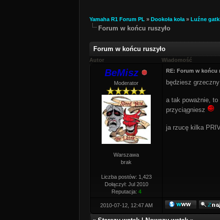
Yamaha R1 Forum PL
»
Dookoła koła
»
Luźne gatk
Forum w końcu ruszyło
Forum w końcu ruszyło
Autor
Wiadomość
BeMisz
RE: Forum w końcu 
będziesz grzeczny
Moderator
a tak poważnie, to
przyciągniesz
ja rzucę kilka PR
Warszawa
brak
Liczba postów: 1,423
Dołączył: Jul 2010
Reputacja:
4
2010-07-12, 12:47 AM