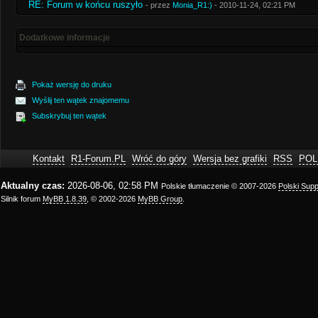
RE: Forum w końcu ruszyło
- przez
Monia_R1:)
- 2010-11-24, 02:21 PM
Dodatkowe informacje
Pokaż wersję do druku
Wyślij ten wątek znajomemu
Subskrybuj ten wątek
Kontakt
R1-Forum.PL
Wróć do góry
Wersja bez grafiki
RSS
POL
Aktualny czas:
2026-08-06, 02:58 PM
Polskie tłumaczenie © 2007-2026
Polski Sup
Silnik forum
MyBB 1.8.39
, © 2002-2026
MyBB Group
.