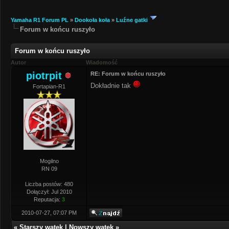
Yamaha R1 Forum PL
»
Dookoła koła
»
Luźne gatki
Forum w końcu ruszyło
Forum w końcu ruszyło
Autor
Wiadomość
piotrpit
RE: Forum w końcu ruszyło
Dokładnie tak
Fortapian-R1
Mogilno
RN 09
Liczba postów: 480
Dołączył: Jul 2010
Reputacja:
3
2010-07-27, 07:07 PM
«
Starszy wątek
|
Nowszy wątek
»