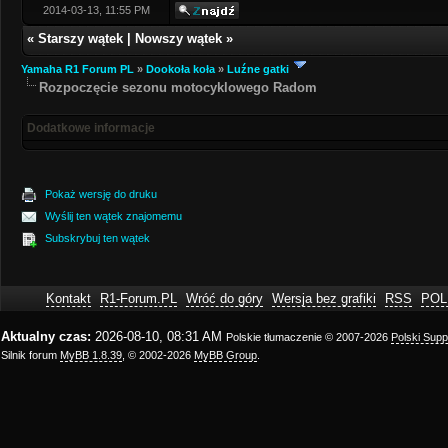
2014-03-13, 11:55 PM
«
Starszy wątek
|
Nowszy wątek
»
Yamaha R1 Forum PL
»
Dookoła koła
»
Luźne gatki
Rozpoczęcie sezonu motocyklowego Radom
Dodatkowe informacje
Pokaż wersję do druku
Wyślij ten wątek znajomemu
Subskrybuj ten wątek
Kontakt
R1-Forum.PL
Wróć do góry
Wersja bez grafiki
RSS
POL
Aktualny czas:
2026-08-10, 08:31 AM
Polskie tłumaczenie © 2007-2026
Polski Sup
Silnik forum
MyBB 1.8.39
, © 2002-2026
MyBB Group
.