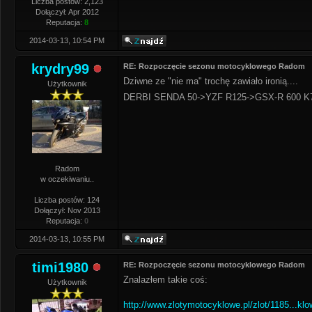
Liczba postów: 2,123
Dołączył: Apr 2012
Reputacja:
8
2014-03-13, 10:54 PM
krydry99
RE: Rozpoczęcie sezonu motocyklowego Radom
Dziwne ze "nie ma" trochę zawiało ironią....
Użytkownik
DERBI SENDA 50->YZF R125->GSX-R 600 K
Radom
w oczekiwaniu..
Liczba postów: 124
Dołączył: Nov 2013
Reputacja:
0
2014-03-13, 10:55 PM
timi1980
RE: Rozpoczęcie sezonu motocyklowego Radom
Znalazłem takie coś:
Użytkownik
http://www.zlotymotocyklowe.pl/zlot/1185...klo