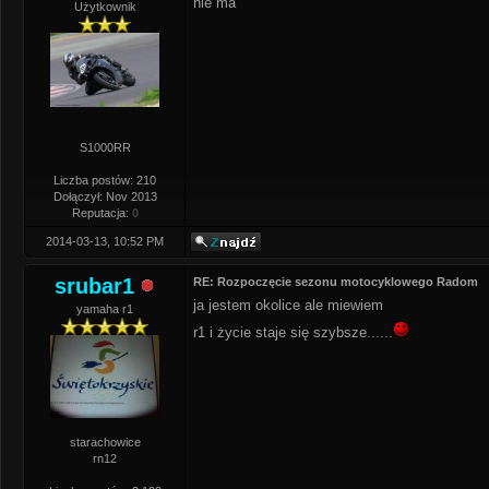
nie ma
Użytkownik
S1000RR
Liczba postów: 210
Dołączył: Nov 2013
Reputacja:
0
2014-03-13, 10:52 PM
srubar1
RE: Rozpoczęcie sezonu motocyklowego Radom
ja jestem okolice ale miewiem
yamaha r1
r1 i życie staje się szybsze......
starachowice
rn12