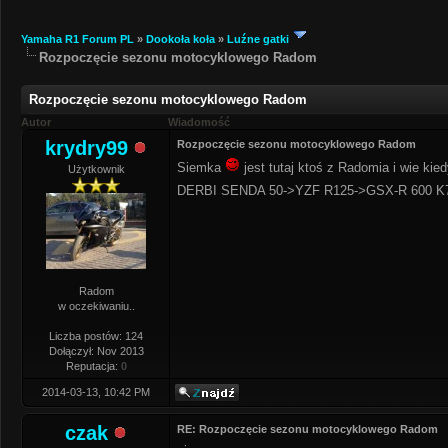
Yamaha R1 Forum PL
»
Dookoła koła
»
Luźne gatki
Rozpoczęcie sezonu motocyklowego Radom
Rozpoczęcie sezonu motocyklowego Radom
Autor
Wiadomość
krydry99
Rozpoczęcie sezonu motocyklowego Radom
Siemka
jest tutaj ktoś z Radomia i wie k
Użytkownik
DERBI SENDA 50->YZF R125->GSX-R 600 K
Radom
w oczekiwaniu..
Liczba postów: 124
Dołączył: Nov 2013
Reputacja:
0
2014-03-13, 10:42 PM
czak
RE: Rozpoczęcie sezonu motocyklowego Radom