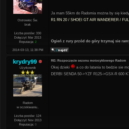
Ja mam 55km do Radomia można by się kiedy
R1 RN 20 / SHOEI GT AIR WANDERER / FU
Ostrowiec Św.
brak
Liczba postów: 330
Dołączył: Mar 2013
Ogień z rury przód do góry trzymaj sie ra
Reputacja:
2
2014-03-13, 11:38 PM
krydry99
RE: Rozpoczęcie sezonu motocyklowego Radom
Okej dzieki
a co do latania to bedzie sie 
Użytkownik
DERBI SENDA 50->YZF R125->GSX-R 600 K
Radom
w oczekiwaniu..
Liczba postów: 124
Dołączył: Nov 2013
Reputacja:
0