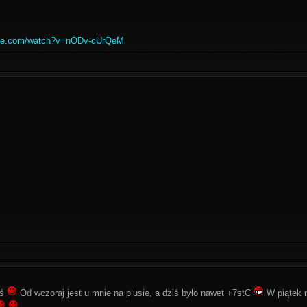
ube.com/watch?v=nODv-cUrQeM
iś
Od wczoraj jest u mnie na plusie, a dziś było nawet +7stC
W piątek 