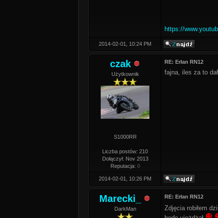
https://www.yout
2014-02-01, 10:24 PM
czak
RE: Erłan RN12
fajna, iles za to dał
Użytkownik
S1000RR
Liczba postów: 210
Dołączył: Nov 2013
Reputacja:
0
2014-02-01, 10:26 PM
Marecki_
RE: Erłan RN12
Zdjęcia robiłem dz
DarkMan
będę ujeżdżał