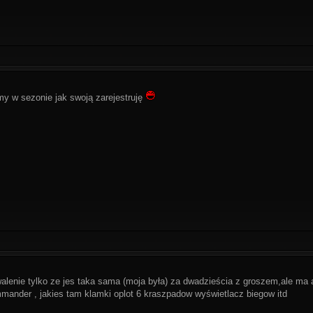
my w sezonie jak swoją zarejestruję
walenie tylko ze jes taka sama (moja była) za dwadzieścia z groszem,ale ma
mander , jakies tam klamki oplot 6 kraszpadow wyświetlacz biegow itd