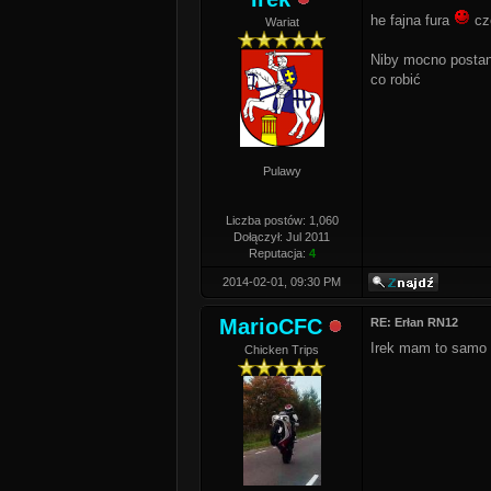
he fajna fura
cz
Wariat
Niby mocno postano
co robić
Pulawy
Liczba postów: 1,060
Dołączył: Jul 2011
Reputacja:
4
2014-02-01, 09:30 PM
MarioCFC
RE: Erłan RN12
Irek mam to samo
Chicken Trips