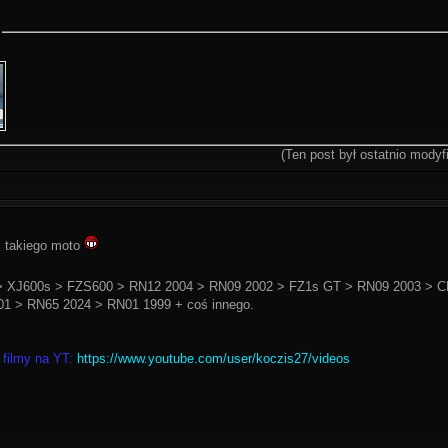
(Ten post był ostatnio mody
i takiego moto
 XJ600s > FZS600 > RN12 2004 > RN09 2002 > FZ1s GT > RN09 2003 > C
1 > RN65 2024 > RN01 1999 + coś innego.
 filmy na YT:
https://www.youtube.com/user/koczis27/videos