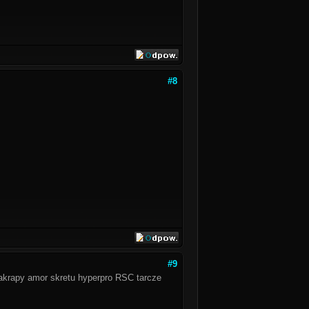
#8
#9
 akrapy amor skretu hyperpro RSC tarcze