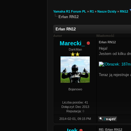
Yamaha R1 Forum PL
»
R1
»
Nasze Dzidy
»
RN12
Erłan RN12
Erłan RN12
Autor
Wiadomość
Marecki_
Erłan RN12
Heja!
DarkMan
Jestem od kilku dn
Teraz ją rejestruje
Bojanowo
Liczba postów: 41
Dołączył: Dec 2013
Reputacja:
0
2014-02-01, 09:15 PM
Irek
RE: Erłan RN12