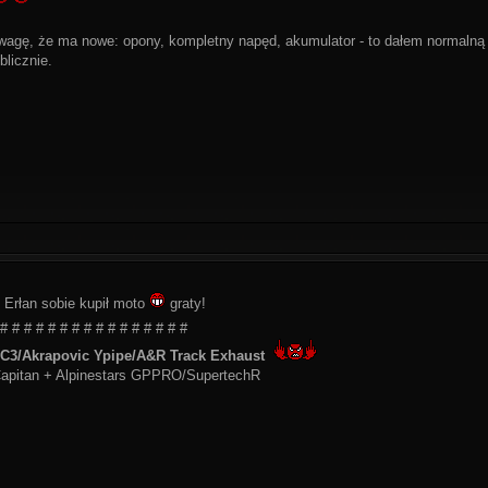
wagę, że ma nowe: opony, kompletny napęd, akumulator - to dałem normalną 
blicznie.
 Erłan sobie kupił moto
graty!
 # # # # # # # # # # # # # # # #
3/Akrapovic Ypipe/A&R Track Exhaust
apitan + Alpinestars GPPRO/SupertechR