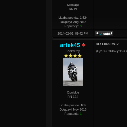
Mikołajki
RN19
Liczba postów: 1,524
Dołączył: Aug 2013
Reputacja:
3
2014-02-01, 09:42 PM
artek45
RE: Erłan RN12
piękna maszynka o
Konkretny
Opolskie
RN 12;)
Liczba postów: 669
Dołączył: Nov 2013
Reputacja:
1