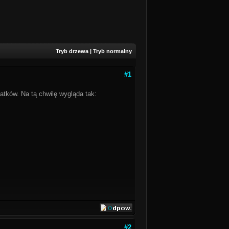
Tryb drzewa
|
Tryb normalny
#1
atków. Na tą chwilę wygląda tak:
#2