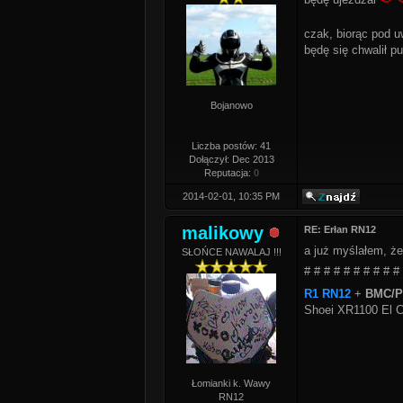
czak, biorąc pod u
będę się chwalił pu
Bojanowo
Liczba postów: 41
Dołączył: Dec 2013
Reputacja:
0
2014-02-01, 10:35 PM
malikowy
RE: Erłan RN12
a już myślałem, że
SŁOŃCE NAWALAJ !!!
# # # # # # # # # #
R1 RN12
+
BMC/PC
Shoei XR1100 El C
Łomianki k. Wawy
RN12