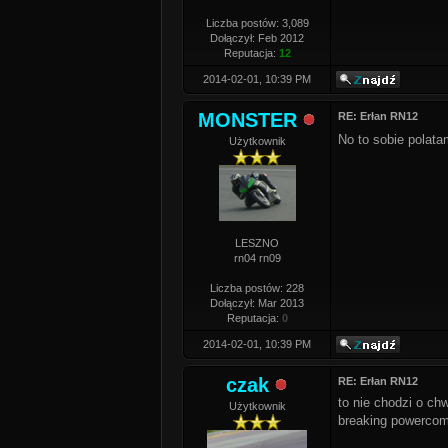
Liczba postów: 3,089
Dołączył: Feb 2012
Reputacja:
12
2014-02-01, 10:39 PM
MONSTER
RE: Erłan RN12
No to sobie polata
Użytkownik
LESZNO
rn04 rn09
Liczba postów: 228
Dołączył: Mar 2013
Reputacja:
0
2014-02-01, 10:39 PM
czak
RE: Erłan RN12
to nie chodzi o ch
Użytkownik
breaking powercom