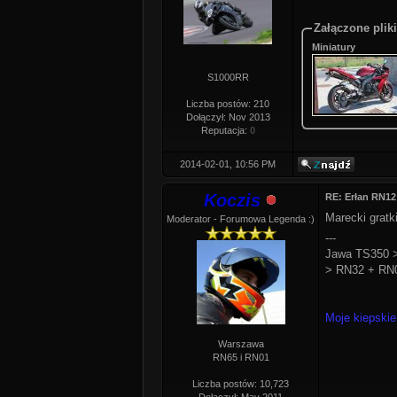
Załączone pliki
Miniatury
S1000RR
Liczba postów: 210
Dołączył: Nov 2013
Reputacja:
0
2014-02-01, 10:56 PM
Koczis
RE: Erłan RN12
Marecki gratk
Moderator - Forumowa Legenda :)
---
Jawa TS350 >
> RN32 + RN0
Moje kiepskie
Warszawa
RN65 i RN01
Liczba postów: 10,723