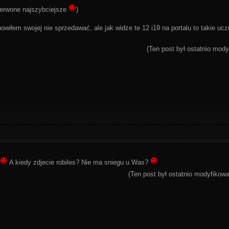
erwone najszybciejsze
)
wiłem swojej nie sprzedawać, ale jak widze te 12 i19 na portalu to takie ucz
(Ten post był ostatnio mod
A kiedy zdjecie robiles? Nie ma sniegu u Was?
(Ten post był ostatnio modyfiko