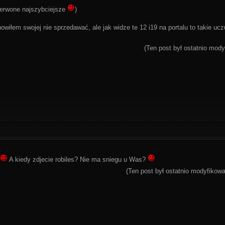
erwone najszybciejsze
)
wiłem swojej nie sprzedawać, ale jak widze te 12 i19 na portalu to takie ucz
(Ten post był ostatnio mod
A kiedy zdjecie robiles? Nie ma sniegu u Was?
(Ten post był ostatnio modyfiko