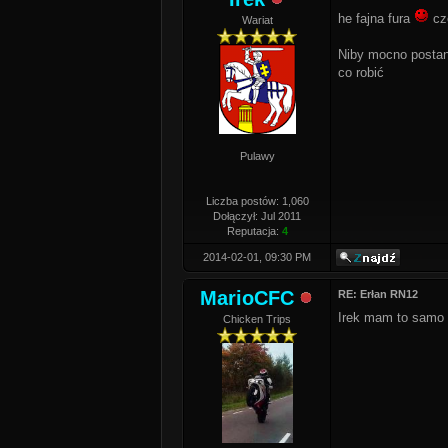
he fajna fura
cz
Wariat
Niby mocno postano
co robić
Pulawy
Liczba postów: 1,060
Dołączył: Jul 2011
Reputacja:
4
2014-02-01, 09:30 PM
MarioCFC
RE: Erłan RN12
Irek mam to samo
Chicken Trips