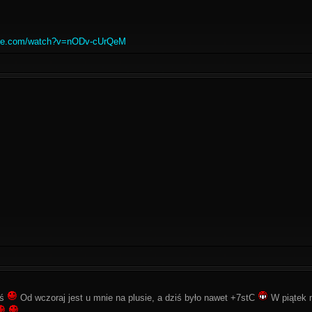
ube.com/watch?v=nODv-cUrQeM
iś
Od wczoraj jest u mnie na plusie, a dziś było nawet +7stC
W piątek 