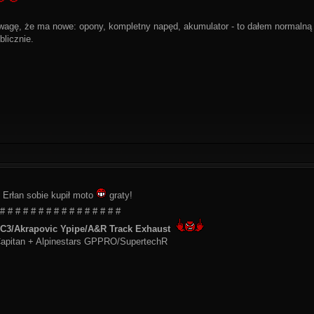
wagę, że ma nowe: opony, kompletny napęd, akumulator - to dałem normalną 
blicznie.
 Erłan sobie kupił moto
graty!
 # # # # # # # # # # # # # # # #
3/Akrapovic Ypipe/A&R Track Exhaust
apitan + Alpinestars GPPRO/SupertechR