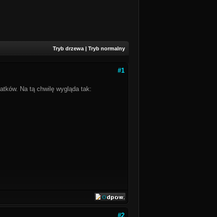
Tryb drzewa
|
Tryb normalny
#1
atków. Na tą chwilę wygląda tak:
#2