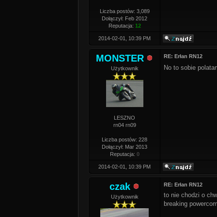
Liczba postów: 3,089
Dołączył: Feb 2012
Reputacja:
12
2014-02-01, 10:39 PM
MONSTER
RE: Erłan RN12
No to sobie polata
Użytkownik
LESZNO
rn04 rn09
Liczba postów: 228
Dołączył: Mar 2013
Reputacja:
0
2014-02-01, 10:39 PM
czak
RE: Erłan RN12
to nie chodzi o ch
Użytkownik
breaking powercom