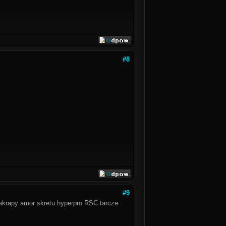
#8
#9
 akrapy amor skretu hyperpro RSC tarcze