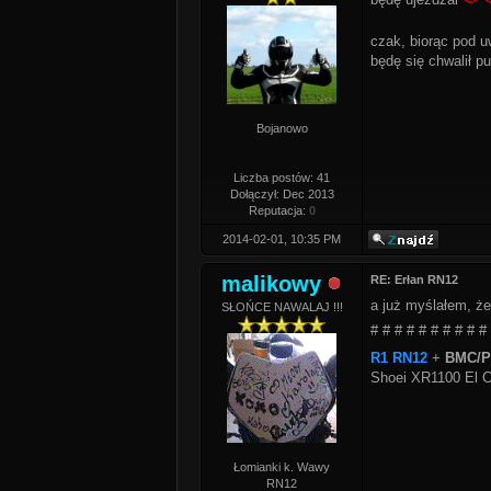
czak, biorąc pod u
będę się chwalił pu
Bojanowo
Liczba postów: 41
Dołączył: Dec 2013
Reputacja:
0
2014-02-01, 10:35 PM
malikowy
RE: Erłan RN12
a już myślałem, że
SŁOŃCE NAWALAJ !!!
# # # # # # # # # #
R1 RN12
+
BMC/PC
Shoei XR1100 El C
Łomianki k. Wawy
RN12