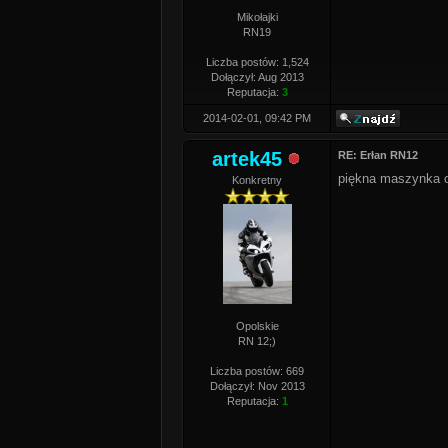
Mikołajki
RN19
Liczba postów: 1,524
Dołączył: Aug 2013
Reputacja:
3
2014-02-01, 09:42 PM
artek45
RE: Erłan RN12
piękna maszynka o
Konkretny
Opolskie
RN 12;)
Liczba postów: 669
Dołączył: Nov 2013
Reputacja:
1