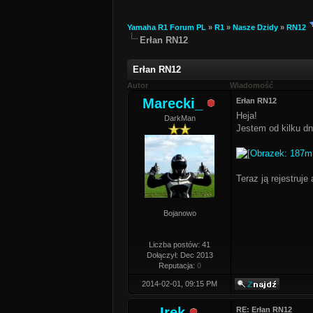
Yamaha R1 Forum PL
»
R1
»
Nasze Dzidy
»
RN12
Erłan RN12
Erłan RN12
Autor
Wiadomość
Marecki_
Erłan RN12
Heja!
DarkMan
Jestem od kilku dn
Teraz ją rejestruje
Bojanowo
Liczba postów: 41
Dołączył: Dec 2013
Reputacja:
0
2014-02-01, 09:15 PM
Irek
RE: Erłan RN12