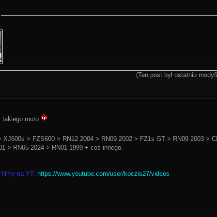
(Ten post był ostatnio mody
i takiego moto
 XJ600s > FZS600 > RN12 2004 > RN09 2002 > FZ1s GT > RN09 2003 > C
1 > RN65 2024 > RN01 1999 + coś innego.
 filmy na YT:
https://www.youtube.com/user/koczis27/videos