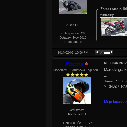
Załączone pliki
Miniatury
S1000RR
Liczba postów: 210
Dołączył: Nov 2013
Reputacja:
0
2014-02-01, 10:56 PM
Koczis
RE: Erłan RN12
Marecki gratk
Moderator - Forumowa Legenda :)
---
Jawa TS350 >
> RN32 + RN0
Moje kiepskie
Warszawa
RN65 i RN01
Liczba postów: 10,723