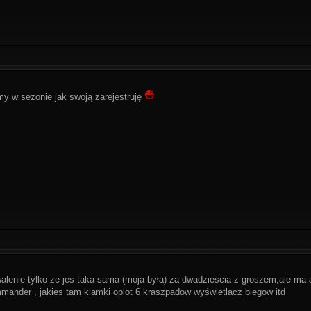
my w sezonie jak swoją zarejestruję
walenie tylko ze jes taka sama (moja była) za dwadzieścia z groszem,ale ma
mander , jakies tam klamki oplot 6 kraszpadow wyświetlacz biegow itd