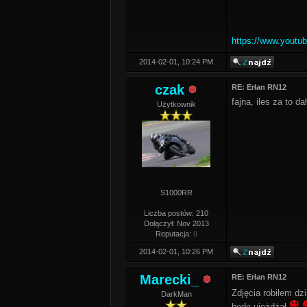
https://www.yout
2014-02-01, 10:24 PM
czak
RE: Erłan RN12
fajna, iles za to dał
Użytkownik
S1000RR
Liczba postów: 210
Dołączył: Nov 2013
Reputacja:
0
2014-02-01, 10:26 PM
Marecki_
RE: Erłan RN12
Zdjęcia robiłem dz
DarkMan
będę ujeżdżał