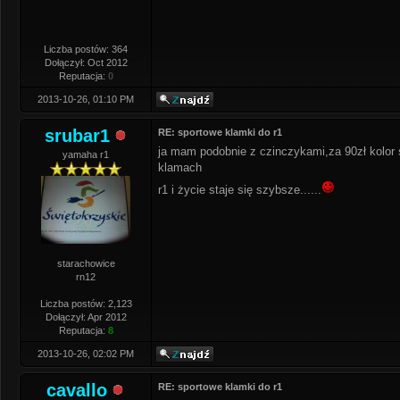
Liczba postów: 364
Dołączył: Oct 2012
Reputacja:
0
2013-10-26, 01:10 PM
srubar1
RE: sportowe klamki do r1
ja mam podobnie z czinczykami,za 90zł kolor s
yamaha r1
klamach
r1 i życie staje się szybsze......
starachowice
rn12
Liczba postów: 2,123
Dołączył: Apr 2012
Reputacja:
8
2013-10-26, 02:02 PM
cavallo
RE: sportowe klamki do r1