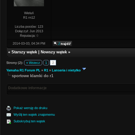
Wieluń
R1 rn12
Liczba postów: 123
Dołączył: Jun 2013
Reputacja:
0
2014-03-03, 04:34 PM
«
Starszy wątek
|
Nowszy wątek
»
Strony (2):
« Wstecz
1
2
Yamaha R1 Forum PL
»
R1
»
Lanseria i nietylko
sportowe klamki do r1
Dodatkowe informacje
Pokaż wersję do druku
Wyślij ten wątek znajomemu
Subskrybuj ten wątek