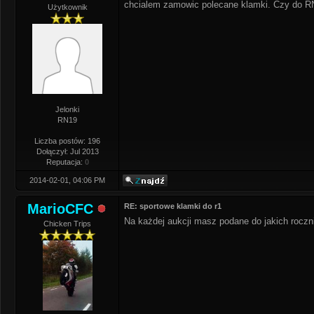
chcialem zamowic polecane klamki. Czy do RN
Użytkownik
Jelonki
RN19
Liczba postów: 196
Dołączył: Jul 2013
Reputacja:
0
2014-02-01, 04:06 PM
MarioCFC
RE: sportowe klamki do r1
Na każdej aukcji masz podane do jakich roczn
Chicken Trips