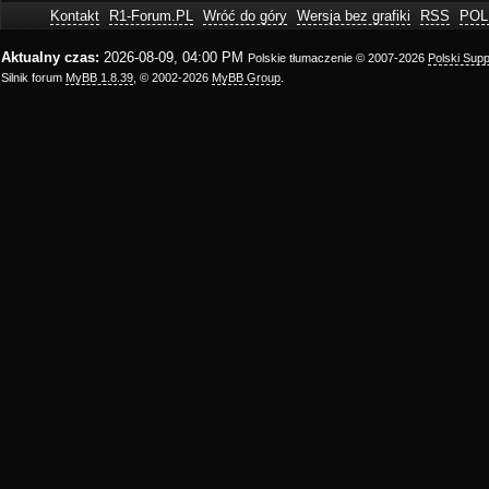
Kontakt
R1-Forum.PL
Wróć do góry
Wersja bez grafiki
RSS
POL
Aktualny czas:
2026-08-09, 04:00 PM
Polskie tłumaczenie © 2007-2026
Polski Sup
Silnik forum
MyBB 1.8.39
, © 2002-2026
MyBB Group
.