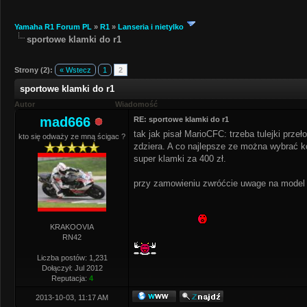
Yamaha R1 Forum PL
»
R1
»
Lanseria i nietylko
sportowe klamki do r1
Strony (2):
« Wstecz
1
2
sportowe klamki do r1
Autor
Wiadomość
mad666
RE: sportowe klamki do r1
tak jak pisał MarioCFC: trzeba tulejki prze
kto się odważy ze mną ścigac ?
zdziera. A co najlepsze ze można wybrać ko
super klamki za 400 zł.
przy zamowieniu zwróćcie uwage na model 
KRAKOOVIA
RN42
Liczba postów: 1,231
Dołączył: Jul 2012
Reputacja:
4
2013-10-03, 11:17 AM