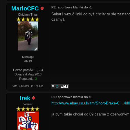
MarioCFC
RE: sportowe klamki do r1
Subar1 wrzuć linki co byś chciał to się zasta
Chicken Trips
czarny).
Mikołajki
RN19
Liczba postów: 1,524
Dołączył: Aug 2013
Reputacja:
3
2013-10-03, 11:53 AM
Irek
RE: sportowe klamki do r1
http://www.ebay.co.uk/itm/Short-Brake-Cl...4
Wariat
ja bym takie chcial do 09 czarne z czerwonym