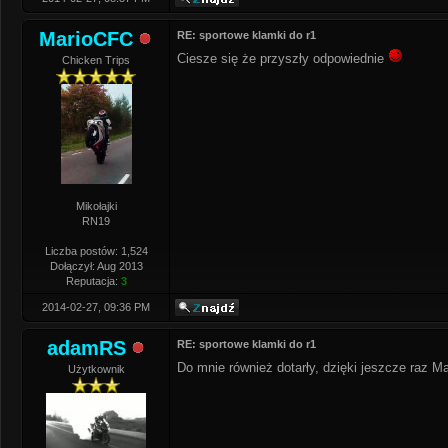
MarioCFC
RE: sportowe klamki do r1
Ciesze się że przyszły odpowiednie
Chicken Trips
Mikołajki
RN19
Liczba postów: 1,524
Dołączył: Aug 2013
Reputacja:
3
2014-02-27, 09:36 PM
adamRS
RE: sportowe klamki do r1
Do mnie również dotarły, dzięki jeszcze raz 
Użytkownik