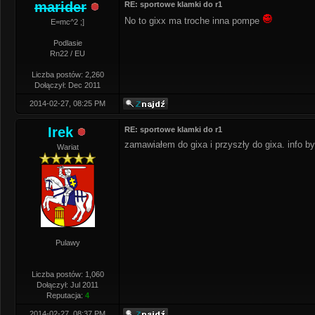
marider
RE: sportowe klamki do r1
No to gixx ma troche inna pompe
E=mc^2 ;]
Podlasie
Rn22 / EU
Liczba postów: 2,260
Dołączył: Dec 2011
2014-02-27, 08:25 PM
Irek
RE: sportowe klamki do r1
zamawiałem do gixa i przyszły do gixa. info b
Wariat
Pulawy
Liczba postów: 1,060
Dołączył: Jul 2011
Reputacja:
4
2014-02-27, 08:37 PM