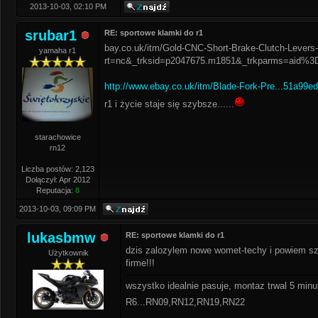
2013-10-03, 02:10 PM
srubar1
RE: sportowe klamki do r1
bay.co.uk/itm/Gold-CNC-Short-Brake-Clutch-Leve
yamaha r1
rt=nc&_trksid=p2047675.m1851&_trkparms=a
http://www.ebay.co.uk/itm/Blade-Fork-Pre...51a99e
r1 i życie staje się szybsze......
starachowice
rn12
Liczba postów: 2,123
Dołączył: Apr 2012
Reputacja:
8
2013-10-03, 09:09 PM
lukasbmw
RE: sportowe klamki do r1
dzis zalozylem nowe womet-techy i powiem szc
Użytkownik
firme!!!
wszystko idealnie pasuje, montaz trwal 5 minu
R6...RN09,RN12,RN19,RN22