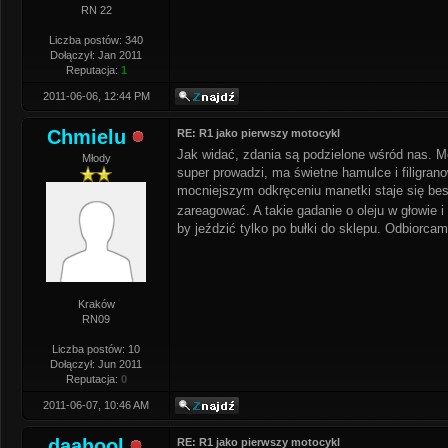
RN 22
Liczba postów: 340
Dołączył: Jan 2011
Reputacja:
1
2011-06-06, 12:44 PM
Chmielu
RE: R1 jako pierwszy motocykl
Jak widać, zdania są podzielone wśród nas. 
Młody
super prowadzi, ma świetne hamulce i filigran
mocniejszym odkręceniu manetki staje się bes
zareagować. A takie gadanie o oleju w głowie
by jeździć tylko po bułki do sklepu. Odbiorcami
Kraków
RN09
Liczba postów: 10
Dołączył: Jun 2011
Reputacja:
0
2011-06-07, 10:46 AM
daahool
RE: R1 jako pierwszy motocykl