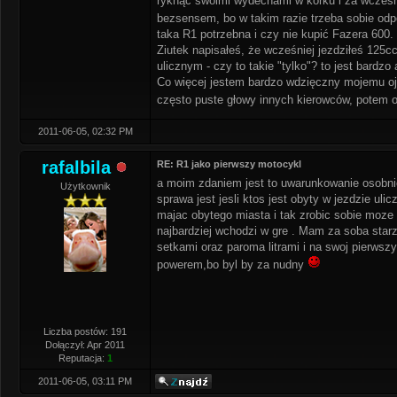
ryknąć swoimi wydechami w korku i za wcześnie
bezsensem, bo w takim razie trzeba sobie odpo
taka R1 potrzebna i czy nie kupić Fazera 600.
Ziutek napisałeś, że wcześniej jezdziłeś 125c
ulicznym - czy to takie "tylko"? to jest bardz
Co więcej jestem bardzo wdzięczny mojemu ojcu
często puste głowy innych kierowców, potem o
2011-06-05, 02:32 PM
rafalbila
RE: R1 jako pierwszy motocykl
a moim zdaniem jest to uwarunkowanie osobni
Użytkownik
sprawa jest jesli ktos jest obyty w jezdzie ul
majac obytego miasta i tak zrobic sobie moze k
najbardziej wchodzi w gre . Mam za soba starz
setkami oraz paroma litrami i na swoj pierws
powerem,bo byl by za nudny
Liczba postów: 191
Dołączył: Apr 2011
Reputacja:
1
2011-06-05, 03:11 PM