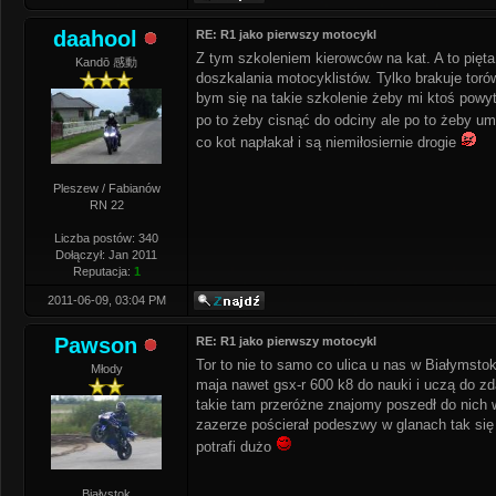
daahool
RE: R1 jako pierwszy motocykl
Z tym szkoleniem kierowców na kat. A to pięt
Kandō 感動
doszkalania motocyklistów. Tylko brakuje torów
bym się na takie szkolenie żeby mi ktoś powy
po to żeby cisnąć do odciny ale po to żeby u
co kot napłakał i są niemiłosiernie drogie
Pleszew / Fabianów
RN 22
Liczba postów: 340
Dołączył: Jan 2011
Reputacja:
1
2011-06-09, 03:04 PM
Pawson
RE: R1 jako pierwszy motocykl
Tor to nie to samo co ulica u nas w Białymsto
Młody
maja nawet gsx-r 600 k8 do nauki i uczą do z
takie tam przeróżne znajomy poszedł do nich w
zazerze pościerał podeszwy w glanach tak się s
potrafi dużo
Białystok