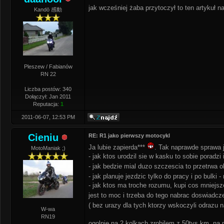
jak wcześniej żaba przytoczył to ten artykuł na 
Kandō 感動
Pleszew / Fabianów
RN 22
Liczba postów: 340
Dołączył: Jan 2011
Reputacja:
1
2011-06-07, 12:53 PM
Cieniu
RE: R1 jako pierwszy motocykl
Ja lubie zapierda***
. Tak naprawde sprawa j
MotoManiak ;)
- jak ktos urodzil sie w kasku to sobie poradzi
- jak bedzie mial duzo szczescia to przetrwa o
- jak planuje jezdzic tylko do pracy i po bulk
- jak ktos ma troche rozumu, kupi cos mniejs
jest to moc i trzeba do tego nabrac doswiadcz
( bez urazy dla tych ktorzy wskoczyli odrazu 
W-wa
RN19
ogolnie na 2 kolkach zrobilem z 50tys km, na