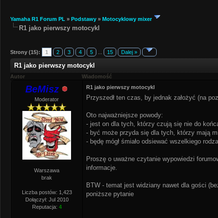
Yamaha R1 Forum PL
»
Podstawy
»
Motocyklowy mixer
R1 jako pierwszy motocykl
Strony (15):
1
2
3
4
5
...
15
Dalej »
R1 jako pierwszy motocykl
Autor
Wiadomość
BeMisz
R1 jako pierwszy motocykl
Przyszedł ten czas, by jednak założyć (na poz
Moderator
Oto najważniejsze powody:
- jest on dla tych, którzy czują się nie do koń
- być może przyda się dla tych, którzy mają m
- będę mógł śmiało odsiewać wszelkiego rodza
Proszę o uważne czytanie wypowiedzi forumow
informacje.
Warszawa
brak
BTW - temat jest widziany nawet dla gości (bez
Liczba postów: 1,423
poniższe pytanie
Dołączył: Jul 2010
Reputacja:
4