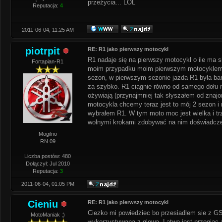
przeżycia... LOL
Reputacja:
4
2011-06-04, 11:25 AM
piotrpit
RE: R1 jako pierwszy motocykl
R1 nadaje się na pierwszy motocykl o ile ma s
Fortapian-R1
moim przypadku moim pierwszym motocyklem j
sezon, w pierwszym sezonie jazda R1 była bar
za szybko. R1 ciągnie równo od samego dołu ni
ożywiają (przynajmniej tak słyszałem od znajo
motocykla chcemy teraz jest to mój 2 sezon i 
wybrałem R1. W tym moto moc jest wielka i t
wolnymi krokami zdobywać na nim doświadczeni
Mogilno
RN 09
Liczba postów: 480
Dołączył: Jul 2010
Reputacja:
3
2011-06-04, 01:05 PM
Cieniu
RE: R1 jako pierwszy motocykl
Ciezko mi powiedziec bo przesiadlem sie z GS-5
MotoManiak ;)
wykorzystywana z glowa. Latwo jest przegiac a