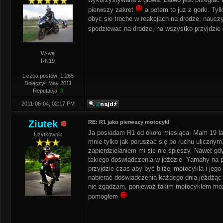
pierwszy zakret
a potem to juz z gorki. Tyl
obyc sie troche w reakcjach na drodze, nauc
spodziewac na drodze, na wszystko przyjdzie 
W-wa
RN19
Liczba postów: 1,265
Dołączył: May 2011
Reputacja:
3
2011-06-04, 02:17 PM
Ziutek
RE: R1 jako pierwszy motocykl
Ja posiadam R1 od około miesiąca. Mam 19 la
Użytkownik
mnie tylko jak poruszać się po ruchu uliczn
zapierdzielaniem mi sie nie spieszy. Nawet gd
takiego doświadczenia w jeździe. Yamahy na p
przyjdzie czas aby być bliżej motocykla i je
nabierać doświadczenia każdego dnia jeżdżąc 
nie zgadzam, ponieważ takim motocyklem możn
pomogłem