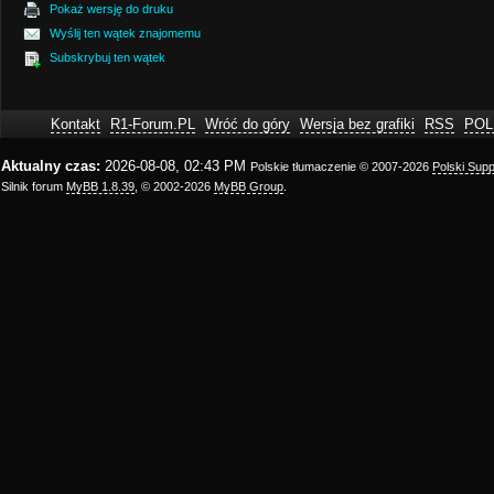
Pokaż wersję do druku
Wyślij ten wątek znajomemu
Subskrybuj ten wątek
Kontakt
R1-Forum.PL
Wróć do góry
Wersja bez grafiki
RSS
POL
Aktualny czas:
2026-08-08, 02:43 PM
Polskie tłumaczenie © 2007-2026
Polski Sup
Silnik forum
MyBB 1.8.39
, © 2002-2026
MyBB Group
.