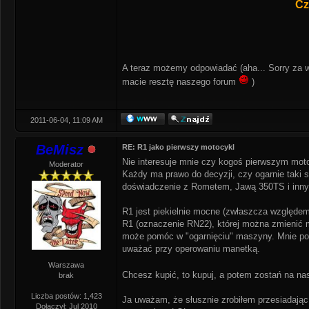
Cz
A teraz możemy odpowiadać (aha... Sorry za w
macie resztę naszego forum
)
2011-06-04, 11:09 AM
BeMisz
RE: R1 jako pierwszy motocykl
Nie interesuje mnie czy kogoś pierwszym motoc
Moderator
Każdy ma prawo do decyzji, czy ogarnie taki s
doświadczenie z Rometem, Jawą 350TS i innymi
R1 jest piekielnie mocne (zwłaszcza względem
R1 (oznaczenie RN22), której można zmienić
może pomóc w "ogarnięciu" maszyny. Mnie po
uważać przy operowaniu manetką.
Warszawa
Chcesz kupić, to kupuj, a potem zostań na na
brak
Liczba postów: 1,423
Ja uważam, że słusznie zrobiłem przesiadając 
Dołączył: Jul 2010