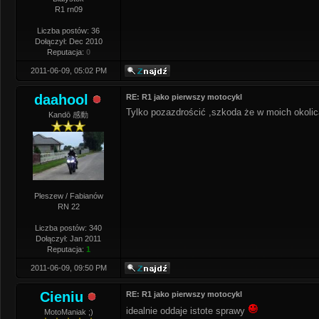
R1 rn09
Liczba postów: 36
Dołączył: Dec 2010
Reputacja:
0
2011-06-09, 05:02 PM
daahool
RE: R1 jako pierwszy motocykl
Tylko pozazdrościć ,szkoda że w moich okolic
Kandō 感動
Pleszew / Fabianów
RN 22
Liczba postów: 340
Dołączył: Jan 2011
Reputacja:
1
2011-06-09, 09:50 PM
Cieniu
RE: R1 jako pierwszy motocykl
idealnie oddaje istote sprawy
MotoManiak ;)