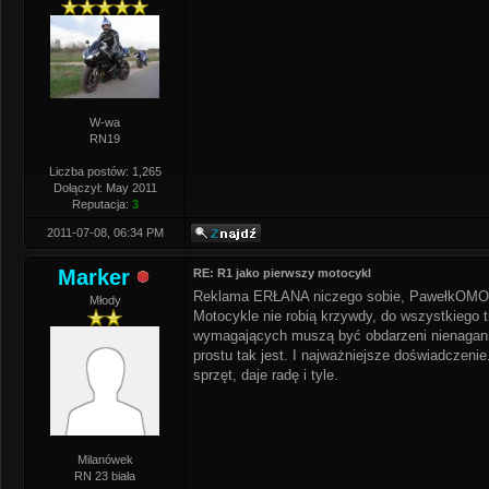
W-wa
RN19
Liczba postów: 1,265
Dołączył: May 2011
Reputacja:
3
2011-07-08, 06:34 PM
Marker
RE: R1 jako pierwszy motocykl
Reklama ERŁANA niczego sobie, PawełkOMO za
Młody
Motocykle nie robią krzywdy, do wszystkiego t
wymagających muszą być obdarzeni nienagann
prostu tak jest. I najważniejsze doświadczenie.
sprzęt, daje radę i tyle.
Milanówek
RN 23 biała