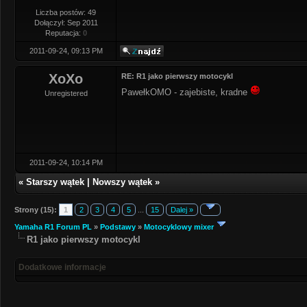
Liczba postów: 49
Dołączył: Sep 2011
Reputacja:
0
2011-09-24, 09:13 PM
XoXo
RE: R1 jako pierwszy motocykl
PawełkOMO - zajebiste, kradne
Unregistered
2011-09-24, 10:14 PM
«
Starszy wątek
|
Nowszy wątek
»
Strony (15):
1
2
3
4
5
...
15
Dalej »
Yamaha R1 Forum PL
»
Podstawy
»
Motocyklowy mixer
R1 jako pierwszy motocykl
Dodatkowe informacje