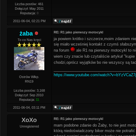
Liczba postów: 461
Dołączył: May 2011
Reputacja:
0
2011-06-04, 02:21 PM
żaba
RE: R1 jako pierwszy motocykl
ja powiem krótko i szczerze,moim zdaniem nie 
To co Nas kręci
się miało wcześniej kontakt z czymś słabszym
na forum
ale R1 na pierwszy motocykl to ni
wiem czy znacie lub czytaliście artykuł "kupie
chodzi,oprócz wyjątków bo nie wszyscy są ta
______________________________________
https://www.youtube.com/watch?v=bYzVCaZ
Ostrów Wlkp.
RN19
Liczba postów: 3,168
Dołączył: Sep 2010
Reputacja:
11
2011-06-04, 03:11 PM
XoXo
RE: R1 jako pierwszy motocykl
mam podobne zdanie do Żaby, to nie jest moto
Unregistered
którą niedoświadczony biker może nie potrafić