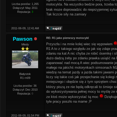
Liczba postów: 1,265
motocykla. Na wszystko bedzie pora, trzeba t
Dołączył: May 2011
brak moze doprowadzic do nieprzyjemnej sytua
Reputacja:
3
Tak liczcie sily na zamiary
2011-06-09, 12:41 AM
Pawson
RE: R1 jako pierwszy motocykl
Przyszła i na mnie kolej wiec się wypowiem
Młody
R1 A to z takiego względu ze jak się zdaje pra
zdaniu na kat A nic chyba ze robić ósemkę i 
dużo dadzą żeby po zdaniu prawka usiąść na R
zapanować nad mocą A wiec podsumowanie jeśl
małego na jakichś motorynkach simsonach MZ 
wiedzę na temat jazdy a jazda takimi jawami p
Białystok
liczy się takie coś jak przejechanie się koleg
R1 rn09
mniejszego i obędzie się z tym sprzętem choci
Liczba postów: 36
którzy piszą ze nie będą odkręcali to śmieje si
Dołączył: Dec 2010
do wykorzystywania pełnej mocy to myślę ze ma
Reputacja:
0
ze ktoś może wykorzystać tą moc
Dziękuje
tyle pracy poszło na marne ;P
2011-06-09, 01:54 PM