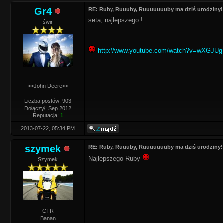
Gr4
RE: Ruby, Ruuuby, Ruuuuuuuby ma dziś urodziny!
seta, najlepszego !
świr
http://www.youtube.com/watch?v=wXGJUg
>>John Deere<<
Liczba postów: 903
Dołączył: Sep 2012
Reputacja:
1
2013-07-22, 05:34 PM
szymek
RE: Ruby, Ruuuby, Ruuuuuuuby ma dziś urodziny!
Najlepszego Ruby
Szymek
CTR
Banan