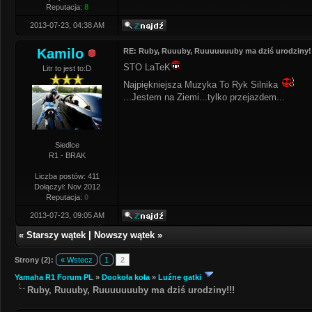
Reputacja:
8
2013-07-23, 04:38 AM
Kamilo
RE: Ruby, Ruuuby, Ruuuuuuuby ma dziś urodziny!
STO LaTeK
Litr to jest to:D
Najpiękniejsza Muzyka To Ryk Silnika
...Jestem na Ziemi...tylko przejazdem...
Siedlce
R1 - BRAK
Liczba postów: 411
Dołączył: Nov 2012
Reputacja:
0
2013-07-23, 09:05 AM
«
Starszy wątek
|
Nowszy wątek
»
Strony (2):
« Wstecz
1
2
Yamaha R1 Forum PL
»
Dookoła koła
»
Luźne gatki
Ruby, Ruuuby, Ruuuuuuuby ma dziś urodziny!!!