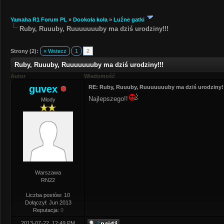
Yamaha R1 Forum PL
»
Dookoła koła
»
Luźne gatki
Ruby, Ruuuby, Ruuuuuuuby ma dziś urodziny!!!
Strony (2):
« Wstecz
1
2
Ruby, Ruuuby, Ruuuuuuuby ma dziś urodziny!!!
Autor
Wiadomość
guvex
RE: Ruby, Ruuuby, Ruuuuuuuby ma dziś urodziny!
Najlepszego!!
Młody
Warszawa
RN22
Liczba postów: 10
Dołączył: Jun 2013
Reputacja:
0
2013-07-22, 12:49 PM