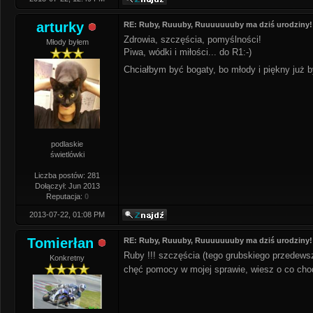
arturky
RE: Ruby, Ruuuby, Ruuuuuuuby ma dziś urodziny!
Zdrowia, szczęścia, pomyślności!
Młody byłem
Piwa, wódki i miłości... do R1:-)
Chciałbym być bogaty, bo młody i piękny już
podlaskie
świetlówki
Liczba postów: 281
Dołączył: Jun 2013
Reputacja:
0
2013-07-22, 01:08 PM
Tomierłan
RE: Ruby, Ruuuby, Ruuuuuuuby ma dziś urodziny!
Ruby !!! szczęścia (tego grubskiego przedewsz
Konkretny
chęć pomocy w mojej sprawie, wiesz o co ch