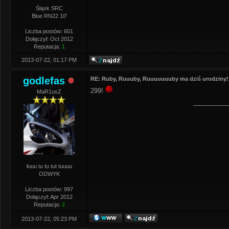
Śląsk SRC
Blue RN22 10'
Liczba postów: 601
Dołączył: Oct 2012
Reputacja:
1
2013-07-22, 01:17 PM
godlefas
RE: Ruby, Ruuuby, Ruuuuuuuby ma dziś urodziny!
299!
MaR1usZ
__________
łuuu tu tu tut tuuuu
ODWYK
Liczba postów: 997
Dołączył: Apr 2012
Reputacja:
2
2013-07-22, 05:23 PM