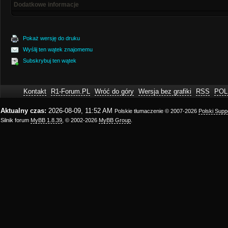
Dodatkowe informacje
Pokaż wersję do druku
Wyślij ten wątek znajomemu
Subskrybuj ten wątek
Kontakt
R1-Forum.PL
Wróć do góry
Wersja bez grafiki
RSS
POL
Aktualny czas:
2026-08-09, 11:52 AM
Polskie tłumaczenie © 2007-2026
Polski Sup
Silnik forum
MyBB 1.8.39
, © 2002-2026
MyBB Group
.