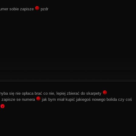
numer sobie zapisze
pzdr
hyba się nie opłaca brać co nie, lepiej zbierać do skarpety
eż zapisze se numera
jak bym miał kupić jakiegoś nowego bolida czy coś