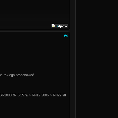
#4
oś takiego proponować.
BR1000RR SC57a > RN12 2006 > RN22 lift