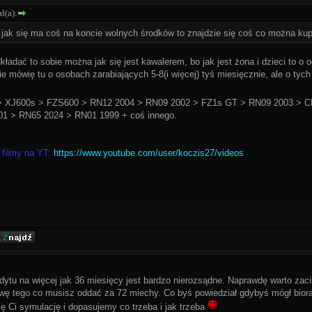
ł(a):
 jak się ma coś na koncie wolnych środków to znajdzie się coś co można ku
kładać to sobie można jak się jest kawalerem, bo jak jest żona i dzieci to 
e mówię tu o osobach zarabiających 5-8(i więcej) tyś miesięcznie, ale o tych
 XJ600s > FZS600 > RN12 2004 > RN09 2002 > FZ1s GT > RN09 2003 > C
1 > RN65 2024 > RN01 1999 + coś innego.
 filmy na YT:
https://www.youtube.com/user/koczis27/videos
edytu na więcej jak 36 miesięcy jest bardzo nierozsądne. Naprawdę warto zaci
wę tego co musisz oddać za 72 miechy. Co byś powiedział gdybyś mógł biorą
bię Ci symulację i dopasujemy co trzeba i jak trzeba