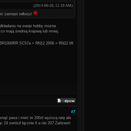
(2013-06-28, 12:29 AM)
pić zamiast odłożyć
o odkładaniu na swoje hobby można
 co mają średnią krajową lub mniej.
BR1000RR SC57a > RN12 2006 > RN22 lift
#7
snąć pasa i mieć te 200zł wyższą ratę ale
c 19 zwrócił łącznie 6 a nie 20? Zadzwoń