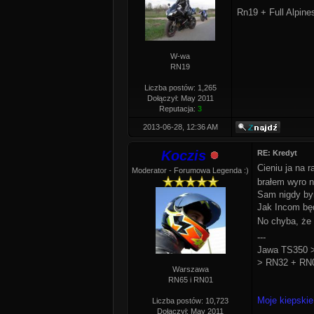
Rn19 + Full Alpine
W-wa
RN19
Liczba postów: 1,265
Dołączył: May 2011
Reputacja:
3
2013-06-28, 12:36 AM
Koczis
RE: Kredyt
Cieniu ja na 
Moderator - Forumowa Legenda :)
brałem wyro n
Sam nigdy bym
Jak Incom będ
No chyba, że 
---
Jawa TS350 >
> RN32 + RN0
Warszawa
RN65 i RN01
Moje kiepskie
Liczba postów: 10,723
Dołączył: May 2011