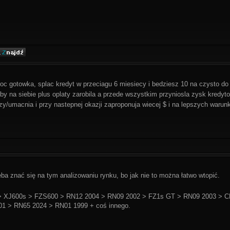
oc gotowka, splac kredyt w przeciagu 6 miesiecy i bedziesz 10 na czysto do 
 na siebie plus oplaty zarobila a przede wszystkim przyniosla zysk kredytob
zy/umacnia i przy nastepnej okazji zaproponuja wiecej $ i na lepszych waru
zeba znać się na tym analizowaniu rynku, bo jak nie to można łatwo wtopić.
 XJ600s > FZS600 > RN12 2004 > RN09 2002 > FZ1s GT > RN09 2003 > C
1 > RN65 2024 > RN01 1999 + coś innego.