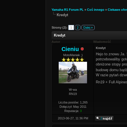
Yamaha R1 Forum PL
»
Coś innego
»
Ciekawe ofer
Kredyt
Strony (2):
1
2
Dalej »
Kredyt
Autor
Wiadomość
Cieniu
Kredyt
Hejo to znowu Ja.
MotoManiak ;)
potrzebowaliby got
obniżone stopy pro
budowę domu bądź p
W razie pytań dzw
Rn19 + Full Alpine
W-wa
RN19
Liczba postów: 1,265
Dołączył: May 2011
Reputacja:
3
2013-06-27, 11:36 PM