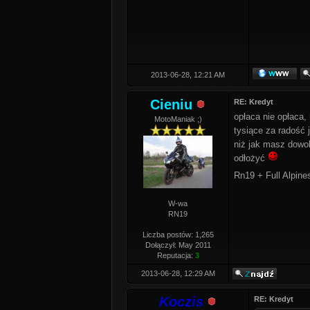
2013-06-28, 12:21 AM
Cieniu
RE: Kredyt
opłaca nie opłaca,
MotoManiak ;)
tysiące za radość 
niż jak masz dowo
odłożyć
Rn19 + Full Alpine
W-wa
RN19
Liczba postów: 1,265
Dołączył: May 2011
Reputacja:
3
2013-06-28, 12:29 AM
Koczis
RE: Kredyt