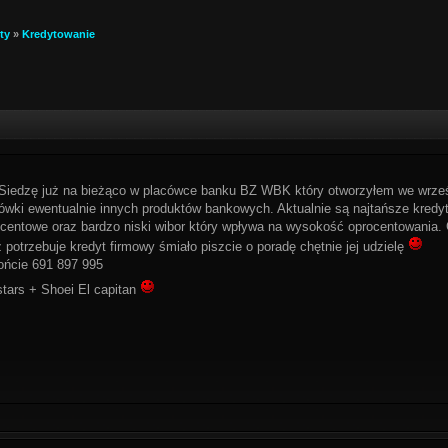
ty
»
Kredytowanie
 Siedzę już na bieżąco w placówce banku BZ WBK który otworzyłem we wrześ
ówki ewentualnie innych produktów bankowych. Aktualnie są najtańsze kredyt
centowe oraz bardzo niski wibor który wpływa na wysokość oprocentowania. 
otrzebuje kredyt firmowy śmiało piszcie o poradę chętnie jej udzielę
ońcie 691 897 995
stars + Shoei El capitan