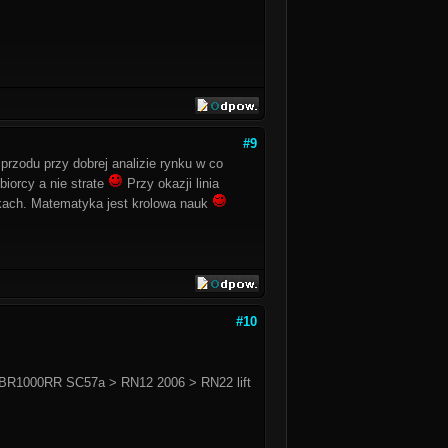
#9
przodu przy dobrej analizie rynku w co
iorcy a nie strate
Przy okazji linia
nkach. Matematyka jest krolowa nauk
#10
BR1000RR SC57a > RN12 2006 > RN22 lift