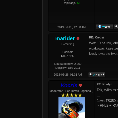
Reputacja:
58
2013-06-28, 12:50 AM
marider
RE: Kredyt
Wez 10 na rok, obr
E=mc^2 ;]
wpakowac kase zeby
Podlasie
kredytowa sie twor
Rn22 / EU
Liczba postów: 2,260
Dołączył: Dec 2011
2013-06-28, 01:31 AM
Koczis
RE: Kredyt
Tak, tylko tr
Moderator - Forumowa Legenda :)
---
Jawa TS350 >
> RN32 + RN0