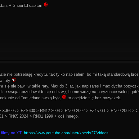
stars + Shoei El capitan
razie nie potrzebuję kredytu, tak tylko napisałem, bo mi taką standardową bros
a raty
 się nie bawił w takie raty. Max do 3 lat, jak napisałeś i max dycha pożyczk
zie swoją sprzedawał to się odezwę, bo nie widzę na horyzoncie wolnej gotówki
odkupię od Tomierłana swoją byłą
to obejdzie się bez pożyczek.
 XJ600s > FZS600 > RN12 2004 > RN09 2002 > FZ1s GT > RN09 2003 > C
1 > RN65 2024 > RN01 1999 + coś innego.
 filmy na YT:
https://www.youtube.com/user/koczis27/videos