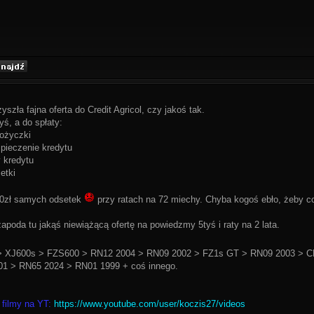
yszła fajna oferta do Credit Agricol, czy jakoś tak.
ś, a do spłaty:
pożyczki
zpieczenie kredytu
y kredytu
etki
50zł samych odsetek
przy ratach na 72 miechy. Chyba kogoś ebło, żeby c
apoda tu jakąś niewiążącą ofertę na powiedzmy 5tyś i raty na 2 lata.
 XJ600s > FZS600 > RN12 2004 > RN09 2002 > FZ1s GT > RN09 2003 > C
1 > RN65 2024 > RN01 1999 + coś innego.
 filmy na YT:
https://www.youtube.com/user/koczis27/videos