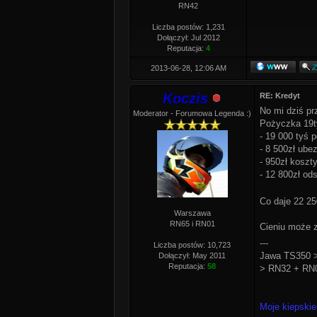
RN42
Liczba postów: 1,231
Dołączył: Jul 2012
Reputacja:
4
2013-06-28, 12:06 AM
Koczis
RE: Kredyt
No mi dziś prz
Moderator - Forumowa Legenda :)
Pożyczka 19ty
- 19 000 tyś 
- 8 500zł ube
- 950zł koszt
- 12 800zł ods
Co daje 22 2
Warszawa
RN65 i RN01
Cieniu może z
---
Liczba postów: 10,723
Jawa TS350 >
Dołączył: May 2011
Reputacja:
58
> RN32 + RN0
Moje kiepskie