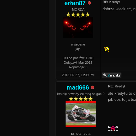
erłan87
RE: Kredyt
dobrze wiedzieć, 
MORDA
wyjebane
jaja
Liczba postów: 1,301
Dołączył: Mar 2013
Reputacja:
0
2013-06-27, 11:39 PM
mad666
RE: Kredyt
ale kredytu to c
kto się odważy ze mną ścigac ?
jak coś to ja t
KRAKOOVIA