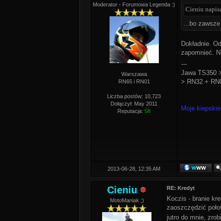
Moderator - Forumowa Legenda :)
Cieniu napisa
...bo zawsze
Dokładnie. Od
zapomnieć. Ni
---
Jawa TS350 >
Warszawa
> RN32 + RN0
RN65 i RN01
Liczba postów: 10,723
Dołączył: May 2011
Moje kiepskie
Reputacja:
58
2013-06-28, 12:35 AM
Cieniu
RE: Kredyt
Koczis - branie kr
MotoManiak ;)
zaoszczędzić poło
jutro do mnie, zro