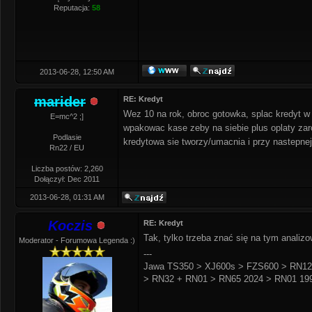
Reputacja:
58
2013-06-28, 12:50 AM
marider
RE: Kredyt
Wez 10 na rok, obroc gotowka, splac kredyt w 
E=mc^2 ;]
wpakowac kase zeby na siebie plus oplaty zaro
Podlasie
kredytowa sie tworzy/umacnia i przy nastepne
Rn22 / EU
Liczba postów: 2,260
Dołączył: Dec 2011
2013-06-28, 01:31 AM
Koczis
RE: Kredyt
Tak, tylko trzeba znać się na tym analizo
Moderator - Forumowa Legenda :)
---
Jawa TS350 > XJ600s > FZS600 > RN12
> RN32 + RN01 > RN65 2024 > RN01 199