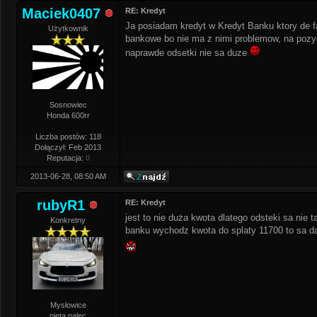
Maciek0407
RE: Kredyt
Ja posiadam kredyt w Kredyt Banku ktory de f
Użytkownik
bankowe bo nie ma z nimi problemow, na pozyc
naprawde odsetki nie sa duze
Sosnowiec
Honda 600rr
Liczba postów: 118
Dołączył: Feb 2013
Reputacja:
0
2013-06-28, 08:50 AM
rubyR1
RE: Kredyt
jest to nie duża kwota dlatego odsteki sa nie
Konkretny
banku wychodz kwota do splaty 11700 to sa da
Mysłowice
pięta palec