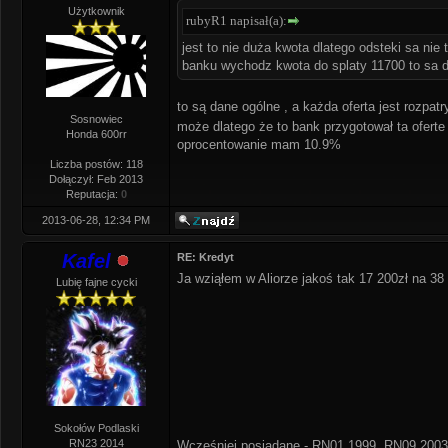
Użytkownik
rubyR1 napisał(a):
jest to nie duża kwota dlatego odsteki sa ni
banku wychodz kwota do splaty 11700 to sa d
to są dane ogólne , a każda oferta jest rozpatr
Sosnowiec
może dlatego że to bank przygotował ta oferte 
Honda 600rr
oprocentowanie mam 10.9%
Liczba postów: 118
Dołączył: Feb 2013
Reputacja:
0
2013-06-28, 12:34 PM
Kafel
RE: Kredyt
Ja wziąłem w Aliorze jakoś tak 17 200zł na 38 
Lubię fajne cycki
Sokołów Podlaski
RN23 2014
Wcześniej posiadane - RN01 1999, RN09 2003