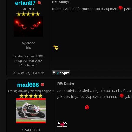
erłan87
RE: Kredyt
dobrze wiedzieć, numer sobie zapisze
pzdr
MORDA
wyjebane
jaja
Liczba postów: 1,301
Dołączył: Mar 2013
Reputacja:
0
2013-06-27, 11:39 PM
mad666
RE: Kredyt
ale kredytu to chyba się nie opłaca brać co 
kto się odważy ze mną ścigac ?
jak coś to ja też zapisze se numera
jak 
KRAKOOVIA