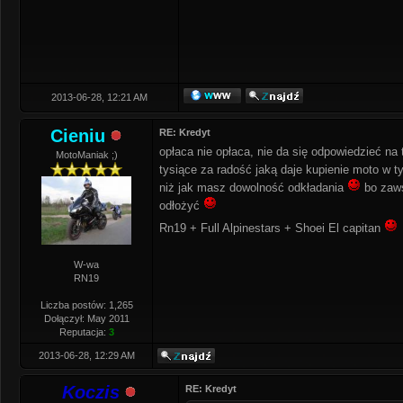
2013-06-28, 12:21 AM
Cieniu
RE: Kredyt
opłaca nie opłaca, nie da się odpowiedzieć na
MotoManiak ;)
tysiące za radość jaką daje kupienie moto w t
niż jak masz dowolność odkładania
bo zaws
odłożyć
Rn19 + Full Alpinestars + Shoei El capitan
W-wa
RN19
Liczba postów: 1,265
Dołączył: May 2011
Reputacja:
3
2013-06-28, 12:29 AM
Koczis
RE: Kredyt