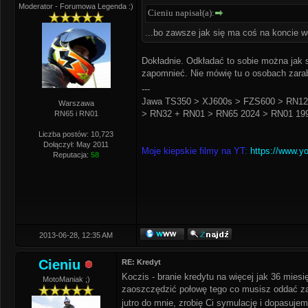
Moderator - Forumowa Legenda :)
Cieniu napisał(a):
...bo zawsze jak się ma coś na koncie 
Dokładnie. Odkładać to sobie można jak s
zapomnieć. Nie mówię tu o osobach zarabia
---
Jawa TS350 > XJ600s > FZS600 > RN12
Warszawa
> RN32 + RN01 > RN65 2024 > RN01 199
RN65 i RN01
Liczba postów: 10,723
Dołączył: May 2011
Moje kiepskie filmy na YT:
https://www.y
Reputacja:
58
2013-06-28, 12:35 AM
Cieniu
RE: Kredyt
Koczis - branie kredytu na więcej jak 36 mies
MotoManiak ;)
zaoszczędzić połowę tego co musisz oddać za 
jutro do mnie, zrobię Ci symulację i dopasujem