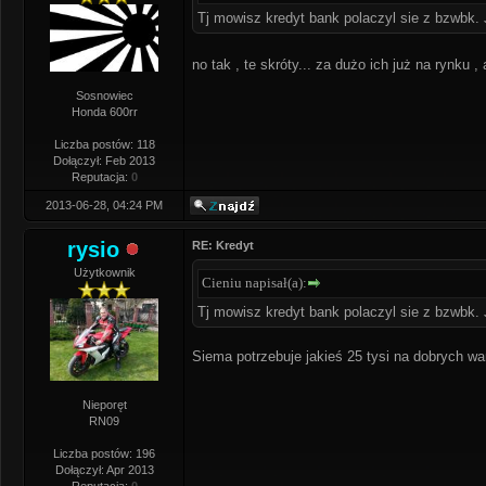
Tj mowisz kredyt bank polaczyl sie z bzwbk. 
no tak , te skróty... za dużo ich już na rynku 
Sosnowiec
Honda 600rr
Liczba postów: 118
Dołączył: Feb 2013
Reputacja:
0
2013-06-28, 04:24 PM
rysio
RE: Kredyt
Użytkownik
Cieniu napisał(a):
Tj mowisz kredyt bank polaczyl sie z bzwbk. 
Siema potrzebuje jakieś 25 tysi na dobrych 
Nieporęt
RN09
Liczba postów: 196
Dołączył: Apr 2013