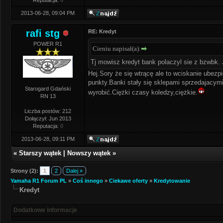
Reputacja:
0
2013-06-28, 09:04 PM
rafi stg
RE: Kredyt
POWER R1
Cieniu napisał(a):
Tj mowisz kredyt bank polaczyl sie z bzwbk. 
Hej.Sory że się wtrącę ale to wciskanie ubezp
punkty.Banki stały się sklepami sprzedajacymi
Starogard Gdański
wyrobić.Ciężki czasy koledzy,ciężkie.
RN 13
Liczba postów: 212
Dołączył: Jun 2013
Reputacja:
0
2013-06-28, 09:11 PM
«
Starszy wątek
|
Nowszy wątek
»
Strony (2):
1
2
Dalej »
Yamaha R1 Forum PL
»
Coś innego
»
Ciekawe oferty
»
Kredytowanie
Kredyt
Dodatkowe informacje