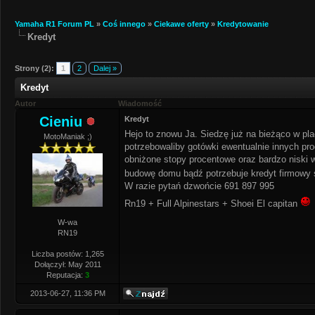
Yamaha R1 Forum PL
»
Coś innego
»
Ciekawe oferty
»
Kredytowanie
Kredyt
Strony (2):
1
2
Dalej »
Kredyt
Autor
Wiadomość
Cieniu
Kredyt
Hejo to znowu Ja. Siedzę już na bieżąco w p
MotoManiak ;)
potrzebowaliby gotówki ewentualnie innych pro
obniżone stopy procentowe oraz bardzo niski 
budowę domu bądź potrzebuje kredyt firmowy ś
W razie pytań dzwońcie 691 897 995
Rn19 + Full Alpinestars + Shoei El capitan
W-wa
RN19
Liczba postów: 1,265
Dołączył: May 2011
Reputacja:
3
2013-06-27, 11:36 PM