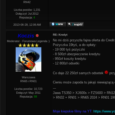
RN42
Liczba postów: 1,231
Dołączył: Jul 2012
Reputacja:
4
2013-06-28, 12:06 AM
Koczis
RE: Kredyt
No mi dziś przyszła fajna oferta do Credit
Moderator - Forumowa Legenda :)
Pożyczka 19tyś, a do spłaty:
- 19 000 tyś pożyczki
- 8 500zł ubezpieczenie kredytu
- 950zł koszty kredytu
- 12 800zł odsetki
Co daje 22 250zł samych odsetek
przy
Warszawa
RN65 i RN01
Cieniu może zapoda tu jakąś niewiążącą o
---
Liczba postów: 10,723
Jawa TS350 > XJ600s > FZS600 > RN12
Dołączył: May 2011
Reputacja:
58
> RN32 + RN01 > RN65 2024 > RN01 199
Moje kiepskie filmy na YT:
https://www.y