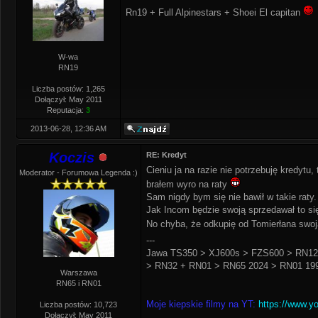
Rn19 + Full Alpinestars + Shoei El capitan
W-wa
RN19
Liczba postów: 1,265
Dołączył: May 2011
Reputacja:
3
2013-06-28, 12:36 AM
Koczis
RE: Kredyt
Cieniu ja na razie nie potrzebuję kredytu
Moderator - Forumowa Legenda :)
brałem wyro na raty
Sam nigdy bym się nie bawił w takie raty.
Jak Incom będzie swoją sprzedawał to się 
No chyba, że odkupię od Tomierłana swo
---
Jawa TS350 > XJ600s > FZS600 > RN12
> RN32 + RN01 > RN65 2024 > RN01 199
Warszawa
RN65 i RN01
Moje kiepskie filmy na YT:
https://www.y
Liczba postów: 10,723
Dołączył: May 2011