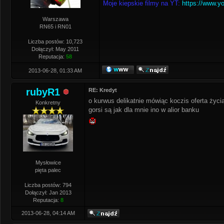
Moje kiepskie filmy na YT:
https://www.y
Warszawa
RN65 i RN01
Liczba postów: 10,723
Dołączył: May 2011
Reputacja:
58
2013-06-28, 01:33 AM
rubyR1
RE: Kredyt
o kurwus delikatnie mówiąc koczis oferta życi
Konkretny
gorsi są jak dla mnie ino w alior banku
Mysłowice
pięta palec
Liczba postów: 794
Dołączył: Jan 2013
Reputacja:
8
2013-06-28, 04:14 AM