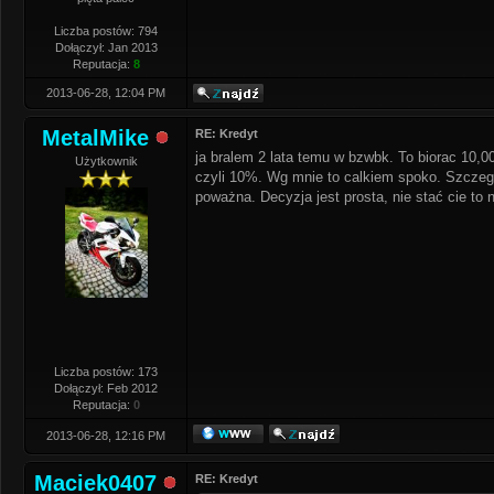
Liczba postów: 794
Dołączył: Jan 2013
Reputacja:
8
2013-06-28, 12:04 PM
MetalMike
RE: Kredyt
ja bralem 2 lata temu w bzwbk. To biorac 10,0
Użytkownik
czyli 10%. Wg mnie to calkiem spoko. Szczegol
poważna. Decyzja jest prosta, nie stać cie to n
Liczba postów: 173
Dołączył: Feb 2012
Reputacja:
0
2013-06-28, 12:16 PM
Maciek0407
RE: Kredyt