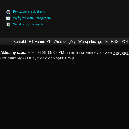
Pokaż wersję do druku
Wyślij ten wątek znajomemu
Subskrybuj ten wątek
Kontakt
R1-Forum.PL
Wróć do góry
Wersja bez grafiki
RSS
POL
Aktualny czas:
2026-08-06, 05:07 PM
Polskie tłumaczenie © 2007-2026
Polski Sup
Silnik forum
MyBB 1.8.39
, © 2002-2026
MyBB Group
.