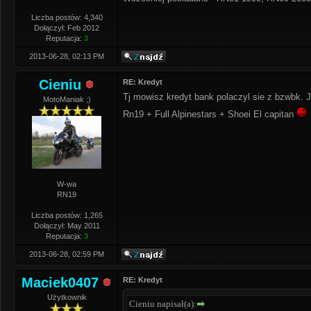
Liczba postów: 4,340
Dołączył: Feb 2012
Reputacja:
3
2013-06-28, 02:13 PM
Cieniu
RE: Kredyt
Tj mowisz kredyt bank polaczyl sie z bzwbk. J
MotoManiak ;)
Rn19 + Full Alpinestars + Shoei El capitan
W-wa
RN19
Liczba postów: 1,265
Dołączył: May 2011
Reputacja:
3
2013-06-28, 02:59 PM
Maciek0407
RE: Kredyt
Użytkownik
Cieniu napisał(a):