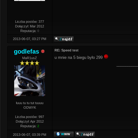
Liczba postów: 377
Dołączył: Mar 2012
Reputacja:
0
2013-06-07, 03:27 PM
godlefas
RE: Speed test
u mnie na 5 biegu było 299
MaR1usZ
__________
łuuu tu tu tut tuuuu
ODWYK
Liczba postów: 997
Dołączył: Apr 2012
Reputacja:
2
2013-06-07, 03:39 PM