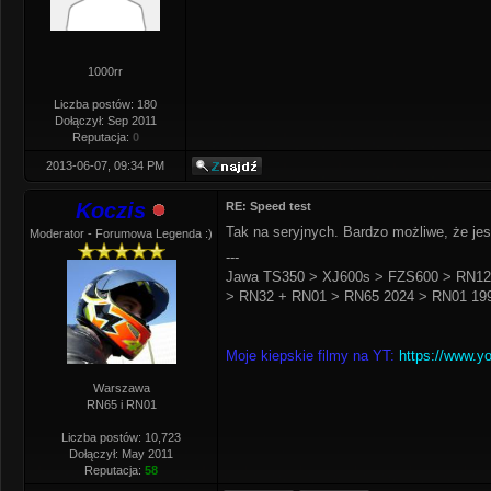
1000rr
Liczba postów: 180
Dołączył: Sep 2011
Reputacja:
0
2013-06-07, 09:34 PM
Koczis
RE: Speed test
Tak na seryjnych. Bardzo możliwe, że je
Moderator - Forumowa Legenda :)
---
Jawa TS350 > XJ600s > FZS600 > RN12
> RN32 + RN01 > RN65 2024 > RN01 199
Moje kiepskie filmy na YT:
https://www.y
Warszawa
RN65 i RN01
Liczba postów: 10,723
Dołączył: May 2011
Reputacja:
58