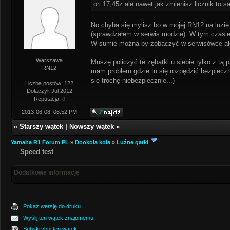
ori 17,45z ale nawet jak zmienisz licznik to 
No chyba się mylisz bo w mojej RN12 na luzie 
(sprawdzałem w serwis modzie). W tym czasie 
W sumie można by zobaczyć w serwisówce ale 
Warszawa
Muszę policzyć te zębatki u siebie tylko z tą
RN12
mam problem gdzie tu się rozpędzić bezpiecznie
się trochę niebezpiecznie...)
Liczba postów: 122
Dołączył: Jul 2012
Reputacja:
0
2013-06-08, 06:52 PM
«
Starszy wątek
|
Nowszy wątek
»
Yamaha R1 Forum PL
»
Dookoła koła
»
Luźne gatki
Speed test
Dodatkowe informacje
Pokaż wersję do druku
Wyślij ten wątek znajomemu
Subskrybuj ten wątek