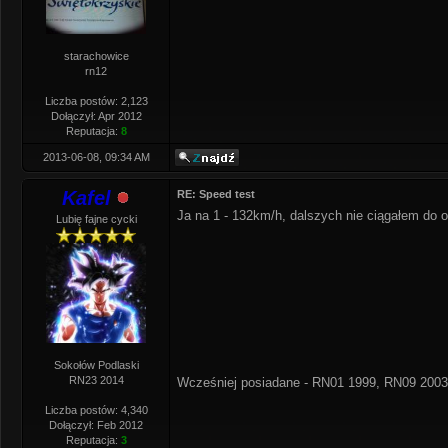
starachowice
rn12
Liczba postów: 2,123
Dołączył: Apr 2012
Reputacja:
8
2013-06-08, 09:34 AM
Kafel
RE: Speed test
Ja na 1 - 132km/h, dalszych nie ciągałem do 
Lubię fajne cycki
Sokołów Podlaski
RN23 2014
Wcześniej posiadane - RN01 1999, RN09 2003
Liczba postów: 4,340
Dołączył: Feb 2012
Reputacja:
3