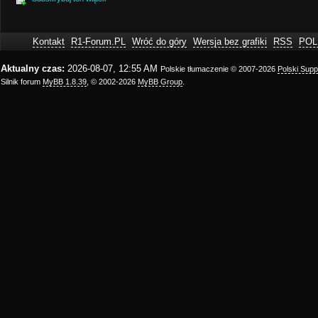
Kontakt
R1-Forum.PL
Wróć do góry
Wersja bez grafiki
RSS
POL
Aktualny czas:
2026-08-07, 12:55 AM
Polskie tłumaczenie © 2007-2026
Polski Sup
Silnik forum
MyBB 1.8.39
, © 2002-2026
MyBB Group
.