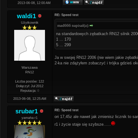
2013-06-08, 12:00 AM
waldi1
RE: Speed test
Użytkownik
mad666 napisał(a):
na standardowych zębatkach RN12 silnik 200
1 ... 170
5 ... 299
Ja w swojej RN12 2006 (nie wiem jakie zębatki
2-ka nie zdążyłem zobaczyć i trójka gdzieś oko
Warszawa
RN12
Liczba postów: 122
Dołączył: Jul 2012
Reputacja:
0
2013-06-08, 12:25 AM
srubar1
RE: Speed test
ori 17,45z ale nawet jak zmienisz licznik to s
yamaha r1
r1 i życie staje się szybsze......