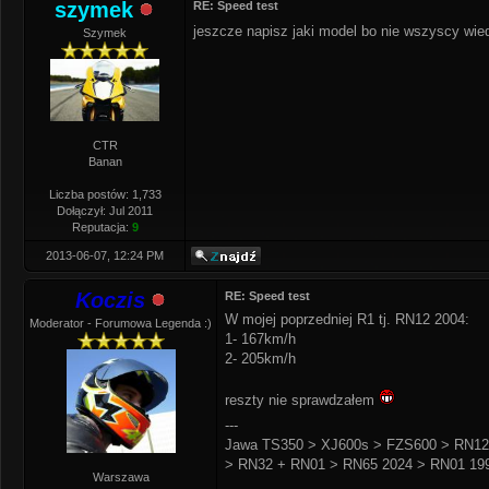
szymek
RE: Speed test
jeszcze napisz jaki model bo nie wszyscy wi
Szymek
CTR
Banan
Liczba postów: 1,733
Dołączył: Jul 2011
Reputacja:
9
2013-06-07, 12:24 PM
Koczis
RE: Speed test
W mojej poprzedniej R1 tj. RN12 2004:
Moderator - Forumowa Legenda :)
1- 167km/h
2- 205km/h
reszty nie sprawdzałem
---
Jawa TS350 > XJ600s > FZS600 > RN12
> RN32 + RN01 > RN65 2024 > RN01 199
Warszawa