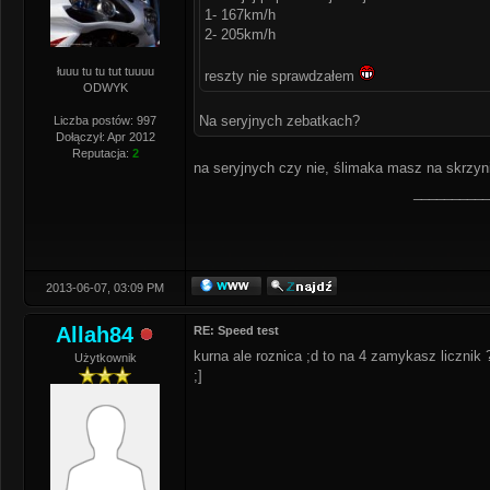
1- 167km/h
2- 205km/h
łuuu tu tu tut tuuuu
reszty nie sprawdzałem
ODWYK
Na seryjnych zebatkach?
Liczba postów: 997
Dołączył: Apr 2012
Reputacja:
2
na seryjnych czy nie, ślimaka masz na skrzyn
__________
2013-06-07, 03:09 PM
Allah84
RE: Speed test
kurna ale roznica ;d to na 4 zamykasz licznik
Użytkownik
;]