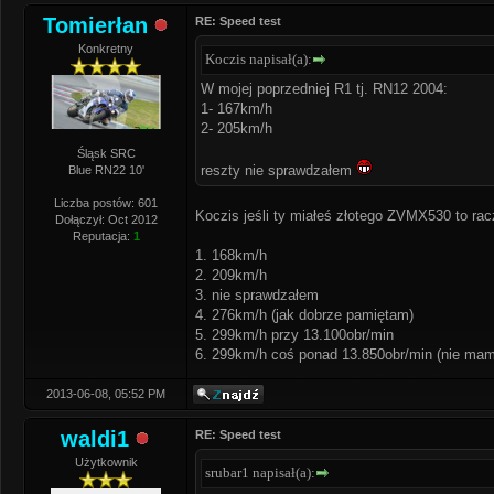
Tomierłan
RE: Speed test
Konkretny
Koczis napisał(a):
W mojej poprzedniej R1 tj. RN12 2004:
1- 167km/h
2- 205km/h
Śląsk SRC
reszty nie sprawdzałem
Blue RN22 10'
Liczba postów: 601
Koczis jeśli ty miałeś złotego ZVMX530 to rac
Dołączył: Oct 2012
Reputacja:
1
1. 168km/h
2. 209km/h
3. nie sprawdzałem
4. 276km/h (jak dobrze pamiętam)
5. 299km/h przy 13.100obr/min
6. 299km/h coś ponad 13.850obr/min (nie mam p
2013-06-08, 05:52 PM
waldi1
RE: Speed test
Użytkownik
srubar1 napisał(a):