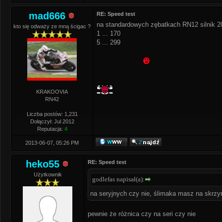
mad666
RE: Speed test
na standardowych zębatkach RN12 silnik 2
kto się odważy ze mną ścigac ?
1 ... 170
5 ... 299
KRAKOOVIA
RN42
Liczba postów: 1,231
Dołączył: Jul 2012
Reputacja:
4
2013-06-07, 05:26 PM
heko55
RE: Speed test
Użytkownik
godlefas napisał(a):
na seryjnych czy nie, ślimaka masz na skrzyn
pewnie że różnica czy na seri czy nie