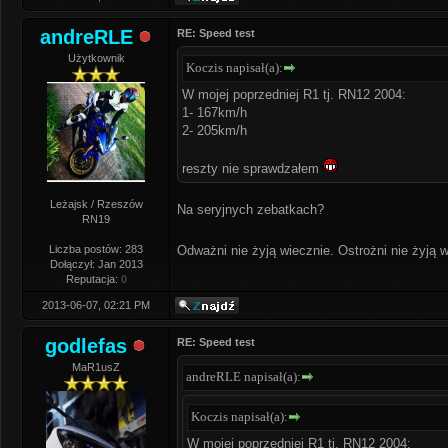
andreRLE
RE: Speed test
Użytkownik
Koczis napisał(a):
W mojej poprzedniej R1 tj. RN12 2004:
1- 167km/h
2- 205km/h
reszty nie sprawdzałem
Leżajsk / Rzeszów
Na seryjnych zebatkach?
RN19
Liczba postów: 283
Odważni nie żyją wiecznie. Ostrożni nie żyją w
Dołączył: Jan 2013
Reputacja:
0
2013-06-07, 02:21 PM
godlefas
RE: Speed test
MaR1usZ
andreRLE napisał(a):
Koczis napisał(a):
W mojej poprzedniej R1 tj. RN12 2004: