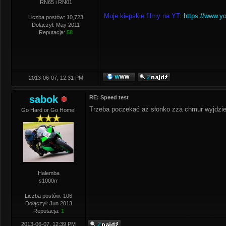
RN65 i RN01
Moje kiepskie filmy na YT:
https://www.y
Liczba postów: 10,723
Dołączył: May 2011
Reputacja:
58
2013-06-07, 12:31 PM
sabok
RE: Speed test
Trzeba poczekać aż słonko zza chmur wyjdzi
Go Hard or Go Home!
Halemba
s1000rr
Liczba postów: 106
Dołączył: Jun 2013
Reputacja:
1
2013-06-07, 12:39 PM