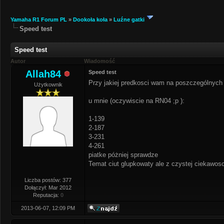
Yamaha R1 Forum PL
»
Dookoła koła
»
Luźne gatki
Speed test
Speed test
Autor
Wiadomość
Allah84
Speed test
Przy jakiej predkosci wam na poszczególnych b
Użytkownik
u mnie (oczywiscie na RN04 ;p ):
1-139
2-187
3-231
4-261
piatke póżniej sprawdze
Temat ciut glupkowaty ale z czystej ciekawosc
Liczba postów: 377
Dołączył: Mar 2012
Reputacja:
0
2013-06-07, 12:09 PM