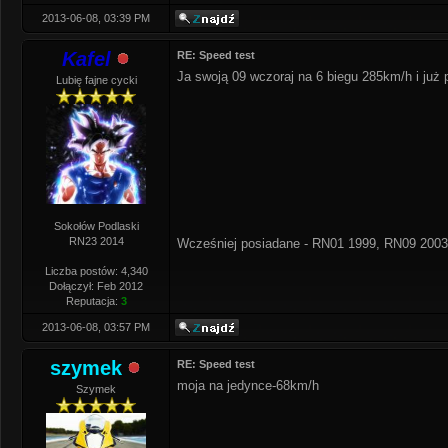
2013-06-08, 03:39 PM
Kafel
RE: Speed test
Ja swoją 09 wczoraj na 6 biegu 285km/h i już
Lubię fajne cycki
Sokołów Podlaski
RN23 2014
Wcześniej posiadane - RN01 1999, RN09 2003
Liczba postów: 4,340
Dołączył: Feb 2012
Reputacja:
3
2013-06-08, 03:57 PM
szymek
RE: Speed test
moja na jedynce-68km/h
Szymek