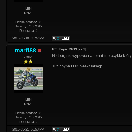
LBN
RN20
Liczba postów: 98
Dołączył: Oct 2012
Reputacja:
0
2013-05-19, 05:27 PM
marfi88
RE: Kupię RN19 [cz.2]
Nikt się nie wypowie na temat motocykla któr
słager
Już chyba i tak nieaktualne;p
LBN
RN20
Liczba postów: 98
Dołączył: Oct 2012
Reputacja:
0
2013-05-21, 06:58 PM