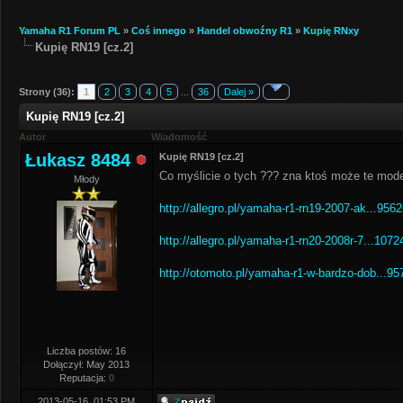
Yamaha R1 Forum PL
»
Coś innego
»
Handel obwoźny R1
»
Kupię RNxy
Kupię RN19 [cz.2]
Strony (36):
1
2
3
4
5
...
36
Dalej »
Kupię RN19 [cz.2]
Autor
Wiadomość
Łukasz 8484
Kupię RN19 [cz.2]
Co myślicie o tych ??? zna ktoś może te model
Młody
http://allegro.pl/yamaha-r1-rn19-2007-ak...956
http://allegro.pl/yamaha-r1-rn20-2008r-7...1072
http://otomoto.pl/yamaha-r1-w-bardzo-dob...95
Liczba postów: 16
Dołączył: May 2013
Reputacja:
0
2013-05-16, 01:53 PM