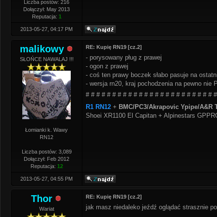
Liczba postów: 216
Dołączył: May 2013
Reputacja:
1
2013-05-27, 04:17 PM
malikowy
RE: Kupię RN19 [cz.2]
- porysowany pług z prawej
SŁOŃCE NAWALAJ !!!
- ogon z prawej
- coś ten prawy boczek słabo pasuje na ostat
- wersja rn20, kraj pochodzenia na pewno nie 
# # # # # # # # # # # # # # # # # # # # # # # # #
R1 RN12
+
BMC/PC3/Akrapovic Ypipe/A&R T
Shoei XR1100 El Capitan + Alpinestars GPP
Łomianki k. Wawy
RN12
Liczba postów: 3,089
Dołączył: Feb 2012
Reputacja:
12
2013-05-27, 04:55 PM
Thor
RE: Kupię RN19 [cz.2]
jak masz niedaleko jeźdź oglądać strasznie p
Wariat