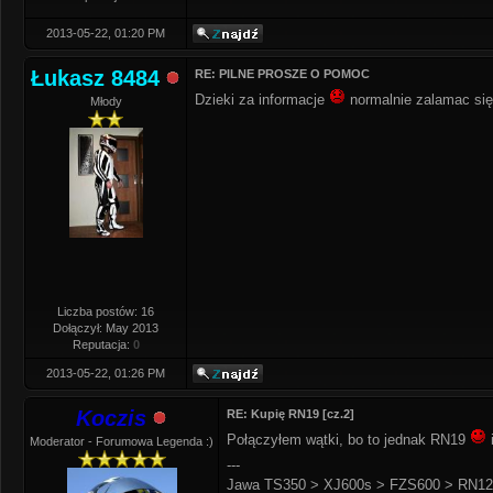
2013-05-22, 01:20 PM
Łukasz 8484
RE: PILNE PROSZE O POMOC
Dzieki za informacje
normalnie zalamac się 
Młody
Liczba postów: 16
Dołączył: May 2013
Reputacja:
0
2013-05-22, 01:26 PM
Koczis
RE: Kupię RN19 [cz.2]
Połączyłem wątki, bo to jednak RN19
Moderator - Forumowa Legenda :)
---
Jawa TS350 > XJ600s > FZS600 > RN12