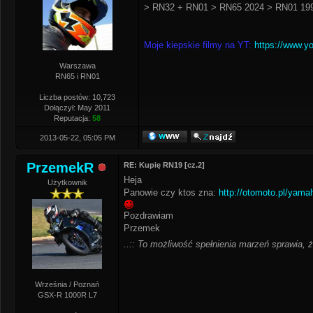
> RN32 + RN01 > RN65 2024 > RN01 199
Moje kiepskie filmy na YT:
https://www.y
Warszawa
RN65 i RN01
Liczba postów: 10,723
Dołączył: May 2011
Reputacja:
58
2013-05-22, 05:05 PM
PrzemekR
RE: Kupię RN19 [cz.2]
Heja
Użytkownik
Panowie czy ktos zna:
http://otomoto.pl/yam
Pozdrawiam
Przemek
..:: To możliwość spełnienia marzeń sprawia, że
Września / Poznań
GSX-R 1000R L7