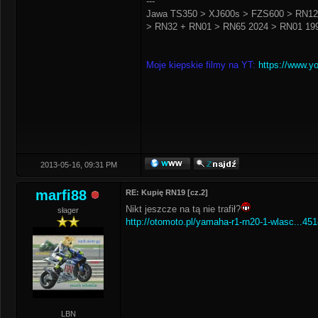
---
Jawa TS350 > XJ600s > FZS600 > RN12
> RN32 + RN01 > RN65 2024 > RN01 199
Moje kiepskie filmy na YT:
https://www.y
2013-05-16, 09:31 PM
marfi88
RE: Kupię RN19 [cz.2]
Nikt jeszcze na tą nie trafił?
słager
http://otomoto.pl/yamaha-r1-rn20-1-wlasc...45
LBN