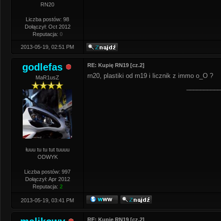
RN20
Liczba postów: 98
Dołączył: Oct 2012
Reputacja:
0
2013-05-19, 02:51 PM
godlefas
RE: Kupię RN19 [cz.2]
rn20, plastiki od rn19 i licznik z immo o_O ?
MaR1usZ
__________
łuuu tu tu tut tuuuu
ODWYK
Liczba postów: 997
Dołączył: Apr 2012
Reputacja:
2
2013-05-19, 03:41 PM
RE: Kupię RN19 [cz.2]