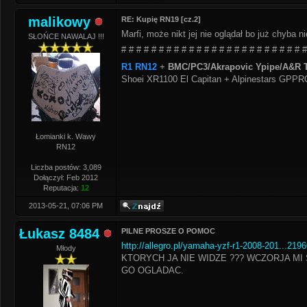
malikowy
RE: Kupię RN19 [cz.2]
Marfi, może nikt jej nie oglądał bo już chyba
SŁOŃCE NAWALAJ !!!
# # # # # # # # # # # # # # # # # # # # # # # # #
R1 RN12
+
BMC/PC3/Akrapovic Ypipe/A&R T
Shoei XR1100 El Capitan + Alpinestars GPP
Łomianki k. Wawy
RN12
Liczba postów: 3,089
Dołączył: Feb 2012
Reputacja:
12
2013-05-21, 07:06 PM
Łukasz 8484
PILNE PROSZE O POMOC
http://allegro.pl/yamaha-yzf-r1-2008-201...219
Młody
KTORYCH JA NIE WIDZE ??? WCZORJA MI 
GO OGLADAC.