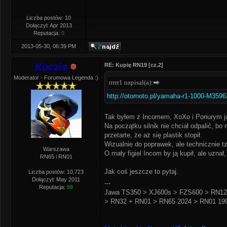
Liczba postów: 10
Dołączył: Apr 2013
Reputacja:
0
2013-05-30, 06:39 PM
Koczis
RE: Kupię RN19 [cz.2]
Moderator - Forumowa Legenda :)
rrrrr1 napisał(a):
http://otomoto.pl/yamaha-r1-1000-M3596
Tak byłem z Incomem, XoXo i Ponurym ją 
Na początku silnik nie chciał odpalić, bo
przetarte, że aż się plastik stopił.
Wizualnie do poprawek, ale technicznie tz
Warszawa
O mały figiel Incom by ją kupił, ale uzna
RN65 i RN01
Jak coś jeszcze to pytaj.
Liczba postów: 10,723
Dołączył: May 2011
---
Reputacja:
58
Jawa TS350 > XJ600s > FZS600 > RN12
> RN32 + RN01 > RN65 2024 > RN01 199