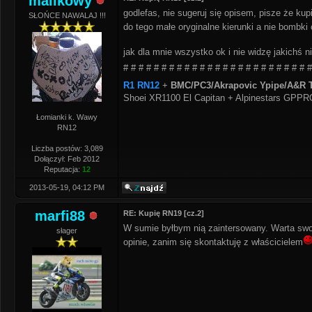
malikowy
godlefas, nie sugeruj się opisem, pisze że k
SŁOŃCE NAWALAJ !!!
do tego małe oryginalne kierunki a nie bombki
jak dla mnie wszystko ok i nie widzę jakichś 
# # # # # # # # # # # # # # # # # # # # # # # # #
R1 RN12
+
BMC/PC3/Akrapovic Ypipe/A&R T
Shoei XR1100 El Capitan + Alpinestars GPP
Łomianki k. Wawy
RN12
Liczba postów: 3,089
Dołączył: Feb 2012
Reputacja:
12
2013-05-19, 04:12 PM
marfi88
RE: Kupię RN19 [cz.2]
W sumie byłbym nią zaintersowany. Warta swo
słager
opinie, zanim się skontaktuję z właścicielem