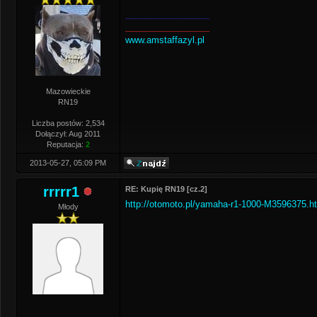
_________________
_________________
www.amstaffazyl.pl
Mazowieckie
RN19
Liczba postów: 2,534
Dołączył: Aug 2011
Reputacja:
2
2013-05-27, 05:09 PM
rrrrr1
RE: Kupię RN19 [cz.2]
http://otomoto.pl/yamaha-r1-1000-M3596375.h
Młody