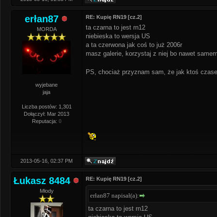
erłan87
RE: Kupię RN19 [cz.2]
ta czarna to jest rn12
MORDA
niebieska to wersja US
a ta czerwona jak coś to już 2006r
masz galerie, korzystaj z niej bo nawet samem
PS, chociaż przyznam sam, że jak ktoś czase
wyjebane
jaja
Liczba postów: 1,301
Dołączył: Mar 2013
Reputacja:
0
2013-05-16, 02:37 PM
Łukasz 8484
RE: Kupię RN19 [cz.2]
Młody
erłan87 napisał(a):
ta czarna to jest rn12