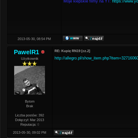
Moje kiepskie filmy na YT:
https://www.y
2013-05-30, 08:54 PM
PawelR1
RE: Kupię RN19 [cz.2]
http://allegro.pl/show_item.php?item=3271606
Użytkownik
Bytom
Brak
Liczba postów: 392
Dołączył: Mar 2013
Reputacja:
0
2013-05-30, 09:02 PM