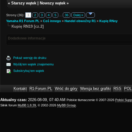
«
Starszy wątek
|
Nowszy wątek
»
Strony (36):
1
2
3
4
5
...
36
Dalej »
Yamaha R1 Forum PL
»
Coś innego
»
Handel obwoźny R1
»
Kupię RNxy
Kupię RN19 [cz.2]
Dodatkowe informacje
Pokaż wersję do druku
Wyślij ten wątek znajomemu
Subskrybuj ten wątek
Kontakt
R1-Forum.PL
Wróć do góry
Wersja bez grafiki
RSS
POL
Aktualny czas:
2026-08-09, 07:40 AM
Polskie tłumaczenie © 2007-2026
Polski Sup
Silnik forum
MyBB 1.8.39
, © 2002-2026
MyBB Group
.