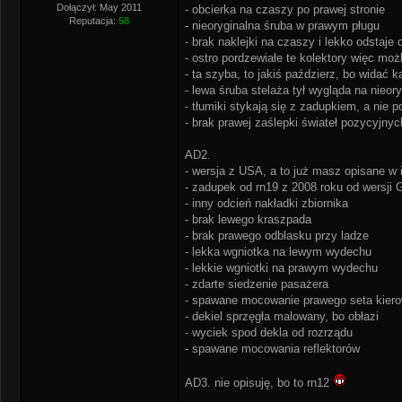
Dołączył: May 2011
- obcierka na czaszy po prawej stronie
Reputacja:
58
- nieoryginalna śruba w prawym pługu
- brak naklejki na czaszy i lekko odstaj
- ostro pordzewiałe te kolektory więc możl
- ta szyba, to jakiś paździerz, bo widać 
- lewa śruba stelaża tył wygląda na nieor
- tłumiki stykają się z zadupkiem, a nie 
- brak prawej zaślepki świateł pozycyjnyc
AD2.
- wersja z USA, a to już masz opisane w 
- zadupek od rn19 z 2008 roku od wersji 
- inny odcień nakładki zbiornika
- brak lewego kraszpada
- brak prawego odblasku przy ladze
- lekka wgniotka na lewym wydechu
- lekkie wgniotki na prawym wydechu
- zdarte siedzenie pasażera
- spawane mocowanie prawego seta kier
- dekiel sprzęgła malowany, bo obłazi
- wyciek spod dekla od rozrządu
- spawane mocowania reflektorów
AD3. nie opisuję, bo to rn12