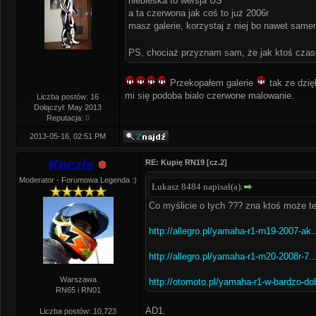
niebieska to wersja US
a ta czerwona jak coś to już 2006r
masz galerie, korzystaj z niej bo nawet samem
PS, chociaż przyznam sam, że jak ktoś czas
Przekopałem galerie
tak ze dzię
mi się podoba bialo czerwone malowanie.
Liczba postów: 16
Dołączył: May 2013
Reputacja:
0
2013-05-16, 02:51 PM
Koczis
RE: Kupię RN19 [cz.2]
Moderator - Forumowa Legenda :)
Łukasz 8484 napisał(a):
Co myślicie o tych ??? zna ktoś może te
http://allegro.pl/yamaha-r1-rn19-2007-ak.
http://allegro.pl/yamaha-r1-rn20-2008r-7.
Warszawa
http://otomoto.pl/yamaha-r1-w-bardzo-do
RN65 i RN01
AD1.
Liczba postów: 10,723