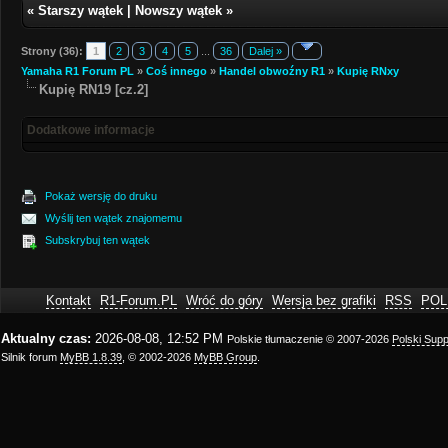
«
Starszy wątek
|
Nowszy wątek
»
Strony (36):
1
2
3
4
5
...
36
Dalej »
Yamaha R1 Forum PL
»
Coś innego
»
Handel obwoźny R1
»
Kupię RNxy
Kupię RN19 [cz.2]
Dodatkowe informacje
Pokaż wersję do druku
Wyślij ten wątek znajomemu
Subskrybuj ten wątek
Kontakt
R1-Forum.PL
Wróć do góry
Wersja bez grafiki
RSS
POL
Aktualny czas:
2026-08-08, 12:52 PM
Polskie tłumaczenie © 2007-2026
Polski Sup
Silnik forum
MyBB 1.8.39
, © 2002-2026
MyBB Group
.