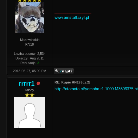
_________________
_________________
www.amstaffazyl.pl
Mazowieckie
RN19
Liczba postów: 2,534
Dołączył: Aug 2011
Reputacja:
2
2013-05-27, 05:09 PM
rrrrr1
RE: Kupię RN19 [cz.2]
http://otomoto.pl/yamaha-r1-1000-M3596375.h
Młody