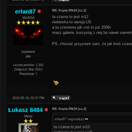
erłan87
RE: Kupię RN19 [cz.2]
ta czarna to jest rn12
MORDA
niebieska to wersja US
a ta czerwona jak coś to już 2006r
masz galerie, korzystaj z niej bo nawet samem
PS, chociaż przyznam sam, że jak ktoś czase
wyjebane
jaja
Liczba postów: 1,301
Dołączył: Mar 2013
Reputacja:
0
2013-05-16, 02:37 PM
Łukasz 8484
RE: Kupię RN19 [cz.2]
Młody
erłan87 napisał(a):
ta czarna to jest rn12