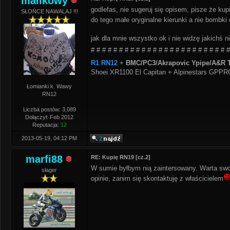
malikowy
godlefas, nie sugeruj się opisem, pisze że k
SŁOŃCE NAWALAJ !!!
do tego małe oryginalne kierunki a nie bombki
jak dla mnie wszystko ok i nie widzę jakichś 
# # # # # # # # # # # # # # # # # # # # # # # # #
R1 RN12
+
BMC/PC3/Akrapovic Ypipe/A&R T
Shoei XR1100 El Capitan + Alpinestars GPP
Łomianki k. Wawy
RN12
Liczba postów: 3,089
Dołączył: Feb 2012
Reputacja:
12
2013-05-19, 04:12 PM
marfi88
RE: Kupię RN19 [cz.2]
W sumie byłbym nią zaintersowany. Warta swo
słager
opinie, zanim się skontaktuję z właścicielem