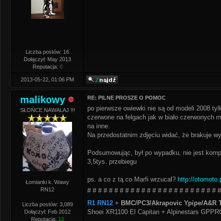
Liczba postów: 16
Dołączył: May 2013
Reputacja:
0
2013-05-22, 01:06 PM
malikowy
RE: PILNE PROSZE O POMOC
po pierwsze owiewki nie są od modeli 2008 tylk
SŁOŃCE NAWALAJ !!!
czerwone na felgach jak w biało czerwonych ma
na inne.
Na przedostatnim zdjęciu widać, że brakuje w
Podsumowując, był po wypadku, nie jest komple
3,5tys. przebiegu
ps. a co z tą co Marfi wrzucał?
http://otomoto
Łomianki k. Wawy
RN12
# # # # # # # # # # # # # # # # # # # # # # # # #
R1 RN12
+
BMC/PC3/Akrapovic Ypipe/A&R T
Liczba postów: 3,089
Shoei XR1100 El Capitan + Alpinestars GPP
Dołączył: Feb 2012
Reputacja:
12