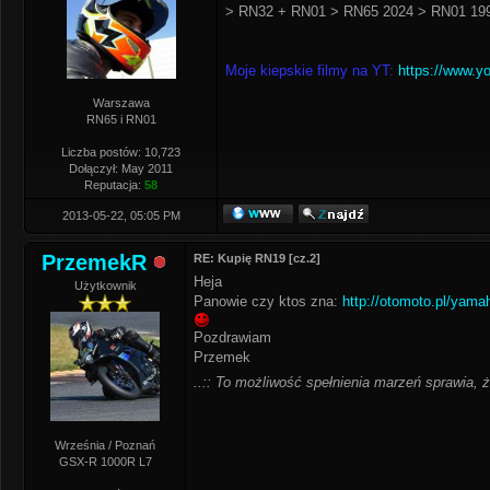
> RN32 + RN01 > RN65 2024 > RN01 199
Moje kiepskie filmy na YT:
https://www.y
Warszawa
RN65 i RN01
Liczba postów: 10,723
Dołączył: May 2011
Reputacja:
58
2013-05-22, 05:05 PM
PrzemekR
RE: Kupię RN19 [cz.2]
Heja
Użytkownik
Panowie czy ktos zna:
http://otomoto.pl/yam
Pozdrawiam
Przemek
..:: To możliwość spełnienia marzeń sprawia, że
Września / Poznań
GSX-R 1000R L7