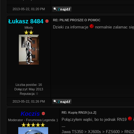
2013-05-22, 01:20 PM
Łukasz 8484
RE: PILNE PROSZE O POMOC
Dzieki za informacje
normalnie zalamac się 
Młody
Liczba postów: 16
Dołączył: May 2013
Reputacja:
0
2013-05-22, 01:26 PM
Koczis
RE: Kupię RN19 [cz.2]
Połączyłem wątki, bo to jednak RN19
Moderator - Forumowa Legenda :)
---
Jawa TS350 > XJ600s > FZS600 > RN12