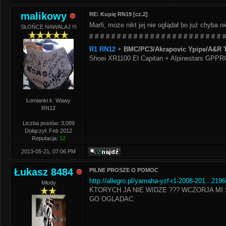
malikowy
RE: Kupię RN19 [cz.2]
Marfi, może nikt jej nie oglądał bo już chyba
SŁOŃCE NAWALAJ !!!
# # # # # # # # # # # # # # # # # # # # # # # # #
R1 RN12
+
BMC/PC3/Akrapovic Ypipe/A&R T
Shoei XR1100 El Capitan + Alpinestars GPP
Łomianki k. Wawy
RN12
Liczba postów: 3,089
Dołączył: Feb 2012
Reputacja:
12
2013-05-21, 07:06 PM
Łukasz 8484
PILNE PROSZE O POMOC
http://allegro.pl/yamaha-yzf-r1-2008-201...219
Młody
KTORYCH JA NIE WIDZE ??? WCZORJA MI 
GO OGLADAC.