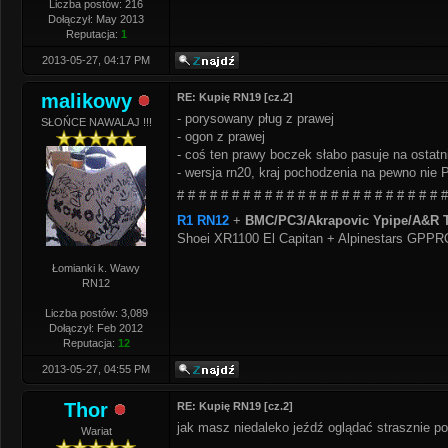
Liczba postów: 216
Dołączył: May 2013
Reputacja:
1
2013-05-27, 04:17 PM
malikowy
RE: Kupię RN19 [cz.2]
- porysowany pług z prawej
SŁOŃCE NAWALAJ !!!
- ogon z prawej
- coś ten prawy boczek słabo pasuje na ostat
- wersja rn20, kraj pochodzenia na pewno nie 
# # # # # # # # # # # # # # # # # # # # # # # # #
R1 RN12
+
BMC/PC3/Akrapovic Ypipe/A&R T
Shoei XR1100 El Capitan + Alpinestars GPP
Łomianki k. Wawy
RN12
Liczba postów: 3,089
Dołączył: Feb 2012
Reputacja:
12
2013-05-27, 04:55 PM
Thor
RE: Kupię RN19 [cz.2]
jak masz niedaleko jeźdź oglądać strasznie p
Wariat