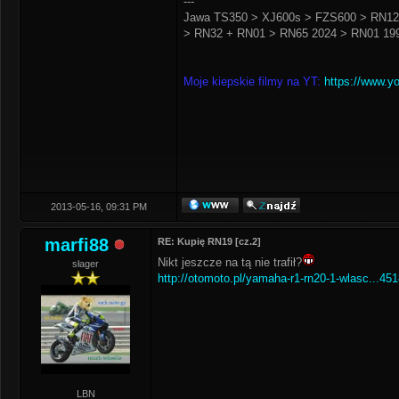
---
Jawa TS350 > XJ600s > FZS600 > RN12
> RN32 + RN01 > RN65 2024 > RN01 199
Moje kiepskie filmy na YT:
https://www.y
2013-05-16, 09:31 PM
marfi88
RE: Kupię RN19 [cz.2]
Nikt jeszcze na tą nie trafił?
słager
http://otomoto.pl/yamaha-r1-rn20-1-wlasc...45
LBN