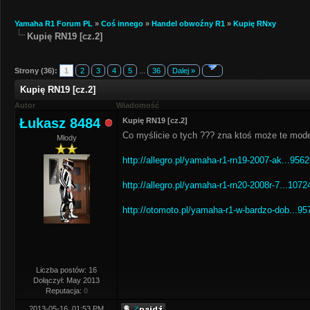
Yamaha R1 Forum PL
»
Coś innego
»
Handel obwoźny R1
»
Kupię RNxy
Kupię RN19 [cz.2]
Strony (36):
1
2
3
4
5
...
36
Dalej »
Kupię RN19 [cz.2]
Autor
Wiadomość
Łukasz 8484
Kupię RN19 [cz.2]
Co myślicie o tych ??? zna ktoś może te model
Młody
http://allegro.pl/yamaha-r1-rn19-2007-ak...956
http://allegro.pl/yamaha-r1-rn20-2008r-7...1072
http://otomoto.pl/yamaha-r1-w-bardzo-dob...95
Liczba postów: 16
Dołączył: May 2013
Reputacja:
0
2013-05-16, 01:53 PM