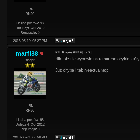
LBN
RN20
Liczba postów: 98
Dołączył: Oct 2012
Reputacja:
0
2013-05-19, 05:27 PM
marfi88
RE: Kupię RN19 [cz.2]
Nikt się nie wypowie na temat motocykla któr
słager
Już chyba i tak nieaktualne;p
LBN
RN20
Liczba postów: 98
Dołączył: Oct 2012
Reputacja:
0
2013-05-21, 06:58 PM