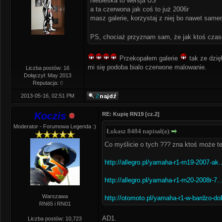
niebieska to wersja US
a ta czerwona jak coś to już 2006r
masz galerie, korzystaj z niej bo nawet samem
PS, chociaż przyznam sam, że jak ktoś czas
Przekopałem galerie
tak ze dzię
mi się podoba bialo czerwone malowanie.
Liczba postów: 16
Dołączył: May 2013
Reputacja:
0
2013-05-16, 02:51 PM
Koczis
RE: Kupię RN19 [cz.2]
Moderator - Forumowa Legenda :)
Łukasz 8484 napisał(a):
Co myślicie o tych ??? zna ktoś może te
http://allegro.pl/yamaha-r1-rn19-2007-ak.
http://allegro.pl/yamaha-r1-rn20-2008r-7.
Warszawa
http://otomoto.pl/yamaha-r1-w-bardzo-do
RN65 i RN01
AD1.
Liczba postów: 10,723