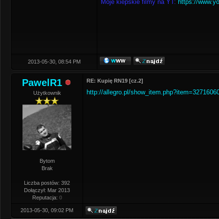
Moje kiepskie filmy na YT:
https://www.y
2013-05-30, 08:54 PM
PawelR1
RE: Kupię RN19 [cz.2]
http://allegro.pl/show_item.php?item=3271606
Użytkownik
Bytom
Brak
Liczba postów: 392
Dołączył: Mar 2013
Reputacja:
0
2013-05-30, 09:02 PM