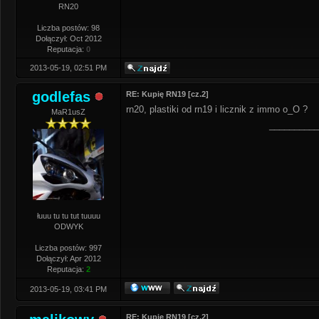
RN20
Liczba postów: 98
Dołączył: Oct 2012
Reputacja:
0
2013-05-19, 02:51 PM
godlefas
RE: Kupię RN19 [cz.2]
rn20, plastiki od rn19 i licznik z immo o_O ?
MaR1usZ
__________
łuuu tu tu tut tuuuu
ODWYK
Liczba postów: 997
Dołączył: Apr 2012
Reputacja:
2
2013-05-19, 03:41 PM
RE: Kupię RN19 [cz.2]