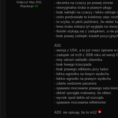
Dołączył: May 2011
- obcierka na czaszy po prawej stronie
Reputacja:
58
- nieoryginalna śruba w prawym pługu
- brak naklejki na czaszy i lekko odstaj
- ostro pordzewiałe te kolektory więc możl
- ta szyba, to jakiś paździerz, bo widać 
- lewa śruba stelaża tył wygląda na nieor
- tłumiki stykają się z zadupkiem, a nie 
- brak prawej zaślepki świateł pozycyjnyc
AD2.
- wersja z USA, a to już masz opisane w 
- zadupek od rn19 z 2008 roku od wersji 
- inny odcień nakładki zbiornika
- brak lewego kraszpada
- brak prawego odblasku przy ladze
- lekka wgniotka na lewym wydechu
- lekkie wgniotki na prawym wydechu
- zdarte siedzenie pasażera
- spawane mocowanie prawego seta kier
- dekiel sprzęgła malowany, bo obłazi
- wyciek spod dekla od rozrządu
- spawane mocowania reflektorów
AD3. nie opisuję, bo to rn12