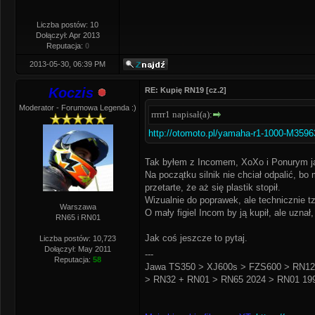
Liczba postów: 10
Dołączył: Apr 2013
Reputacja:
0
2013-05-30, 06:39 PM
Koczis
RE: Kupię RN19 [cz.2]
Moderator - Forumowa Legenda :)
rrrrr1 napisał(a):
http://otomoto.pl/yamaha-r1-1000-M3596
Tak byłem z Incomem, XoXo i Ponurym ją 
Na początku silnik nie chciał odpalić, bo
przetarte, że aż się plastik stopił.
Wizualnie do poprawek, ale technicznie tz
Warszawa
O mały figiel Incom by ją kupił, ale uzna
RN65 i RN01
Jak coś jeszcze to pytaj.
Liczba postów: 10,723
Dołączył: May 2011
---
Reputacja:
58
Jawa TS350 > XJ600s > FZS600 > RN12
> RN32 + RN01 > RN65 2024 > RN01 199