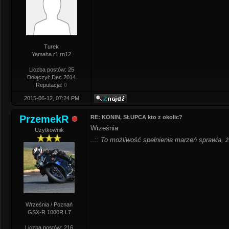
Turek
Yamaha r1 rn12
Liczba postów: 25
Dołączył: Dec 2014
Reputacja:
0
2015-06-12, 07:24 PM
PrzemekR
RE: KONIN, SŁUPCA kto z okolic?
Września
Użytkownik
..:: To możliwość spełnienia marzeń sprawia, że
Września / Poznań
GSX-R 1000R L7
Liczba postów: 216