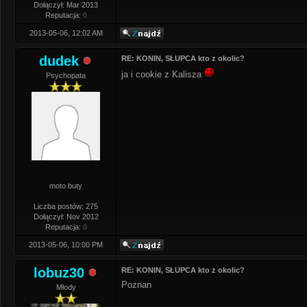
Dołączył: Mar 2013
Reputacja:
0
2013-05-06, 12:02 AM
dudek
RE: KONIN, SŁUPCA kto z okolic?
ja i cookie z Kalisza
Psychopata
moto buty
Liczba postów: 275
Dołączył: Nov 2012
Reputacja:
0
2013-05-06, 10:00 PM
lobuz30
RE: KONIN, SŁUPCA kto z okolic?
Poznan
Młody