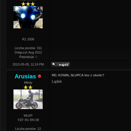
R1 2006
Liczba postów: 311
Dołączył: Aug 2012
Reputacja:
0
2013-05-05, 11:24 PM
Arusias
RE: KONIN, SŁUPCA kto z okolic?
Lądek
Młody
WLKP
YZF-R1 RN 09
Liczba postów: 12