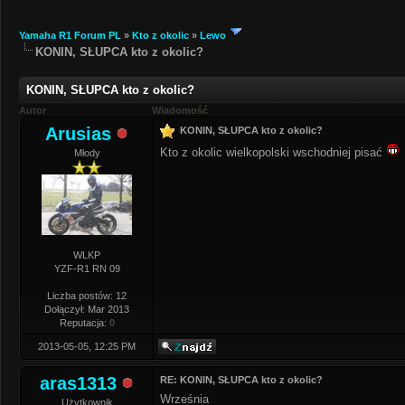
Yamaha R1 Forum PL
»
Kto z okolic
»
Lewo
KONIN, SŁUPCA kto z okolic?
KONIN, SŁUPCA kto z okolic?
Autor
Wiadomość
Arusias
KONIN, SŁUPCA kto z okolic?
Kto z okolic wielkopolski wschodniej pisać
Młody
WLKP
YZF-R1 RN 09
Liczba postów: 12
Dołączył: Mar 2013
Reputacja:
0
2013-05-05, 12:25 PM
aras1313
RE: KONIN, SŁUPCA kto z okolic?
Września
Użytkownik