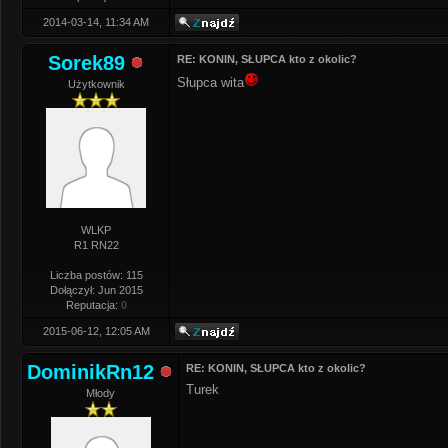
2014-03-14, 11:34 AM
Sorek89
RE: KONIN, SŁUPCA kto z okolic?
Słupca wita
Użytkownik
WLKP
R1 RN22
Liczba postów: 115
Dołączył: Jun 2015
Reputacja:
0
2015-06-12, 12:05 AM
DominikRn12
RE: KONIN, SŁUPCA kto z okolic?
Turek
Młody