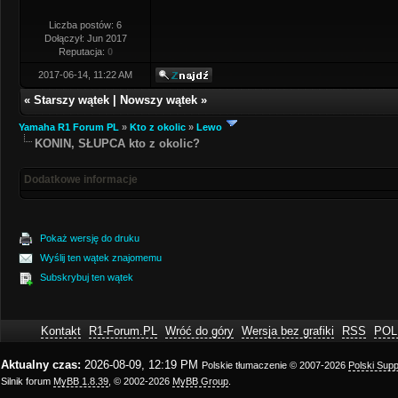
Liczba postów: 6
Dołączył: Jun 2017
Reputacja:
0
2017-06-14, 11:22 AM
«
Starszy wątek
|
Nowszy wątek
»
Yamaha R1 Forum PL
»
Kto z okolic
»
Lewo
KONIN, SŁUPCA kto z okolic?
Dodatkowe informacje
Pokaż wersję do druku
Wyślij ten wątek znajomemu
Subskrybuj ten wątek
Kontakt
R1-Forum.PL
Wróć do góry
Wersja bez grafiki
RSS
POL
Aktualny czas:
2026-08-09, 12:19 PM
Polskie tłumaczenie © 2007-2026
Polski Sup
Silnik forum
MyBB 1.8.39
, © 2002-2026
MyBB Group
.