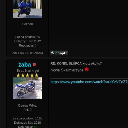
Poznan
Liczba postów: 55
Dołączył: Jan 2012
Reputacja:
0
2014-03-14, 08:20 AM
żaba
RE: KONIN, SŁUPCA kto z okolic?
Nowe Skalmierzyce
To co Nas kręci
______________________________________
https://www.youtube.com/watch?v=bYzVCaZ
Ostrów Wlkp.
RN19
Liczba postów: 3,168
Dołączył: Sep 2010
Reputacja:
11