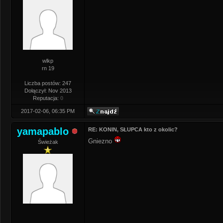
wlkp
rn 19
Liczba postów: 247
Dołączył: Nov 2013
Reputacja:
0
2017-02-06, 06:35 PM
yamapablo
RE: KONIN, SŁUPCA kto z okolic?
Gniezno
Świeżak