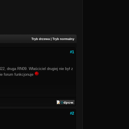
Tryb drzewa
|
Tryb normalny
#1
, druga RN09. Właściciel drugiej nie był z
kie forum funkcjonuje
#2