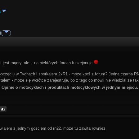
i
 jest mądry, ale... na niektórych forach funkcjonuje
oczęciu w Tychach i spotkałem 2xR1 - może ktoś z forum? Jedna czarna RN22
ytałem - może się wkrótce zarejestruje, bo z tego co mówił nie wiedział że ta
 Opinie o motocyklach i produktach motocyklowych w jednym miejscu.
wialem z jednym gosciem od rn22, moze tu zawita rowniez.