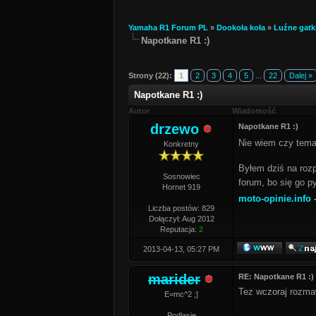
Yamaha R1 Forum PL
»
Dookoła koła
»
Luźne gatk
Napotkane R1 :)
Strony (22):
1
2
3
4
5
...
22
Dalej »
Napotkane R1 :)
Autor
Wiadomość
drzewo
Napotkane R1 :)
Nie wiem czy temat
Konkretny
Byłem dziś na rozp
Sosnowiec
forum, bo się go p
Hornet 919
moto-opinie.info
-
Liczba postów: 829
Dołączył: Aug 2012
Reputacja:
2
2013-04-13, 05:27 PM
marider
RE: Napotkane R1 :)
Tez wczoraj rozma
E=mc^2 ;]
Podlasie