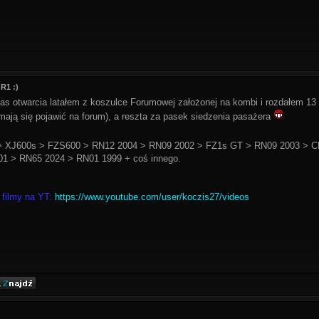
R1 :)
as otwarcia latałem z koszulce Forumowej założonej na kombi i rozdałem 13
mają się pojawić na forum), a reszta za pasek siedzenia pasażera
 XJ600s > FZS600 > RN12 2004 > RN09 2002 > FZ1s GT > RN09 2003 > C
1 > RN65 2024 > RN01 1999 + coś innego.
 filmy na YT:
https://www.youtube.com/user/koczis27/videos