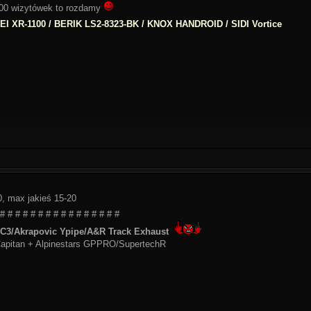
1000 wizytówek to rozdamy
I XR-1100 / BERIK LS2-8323-BK / KNOX HANDROID / SIDI Vortice
, max jakieś 15-20
 # # # # # # # # # # # # # # # #
3/Akrapovic Ypipe/A&R Track Exhaust
apitan + Alpinestars GPPRO/SupertechR