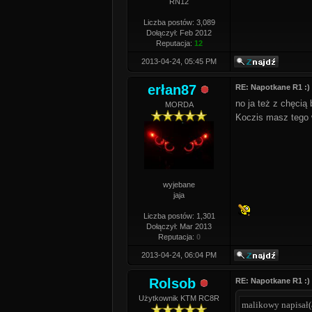
RN12
Liczba postów: 3,089
Dołączył: Feb 2012
Reputacja:
12
2013-04-24, 05:45 PM
erłan87
RE: Napotkane R1 :)
no ja też z chęcią
MORDA
Koczis masz tego 
wyjebane
jaja
Liczba postów: 1,301
Dołączył: Mar 2013
Reputacja:
0
2013-04-24, 06:04 PM
Rolsob
RE: Napotkane R1 :)
Użytkownik KTM RC8R
malikowy napisał(