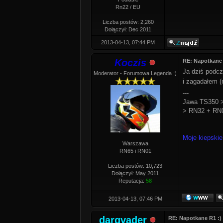
Rn22 / EU
Liczba postów: 2,260
Dołączył: Dec 2011
2013-04-13, 07:44 PM
Koczis
RE: Napotkane 
Ja dziś podcz
Moderator - Forumowa Legenda :)
i zagadałem (
---
Jawa TS350 >
> RN32 + RN0
Moje kiepskie
Warszawa
RN65 i RN01
Liczba postów: 10,723
Dołączył: May 2011
Reputacja:
58
2013-04-13, 07:46 PM
darqvader
RE: Napotkane R1 :)