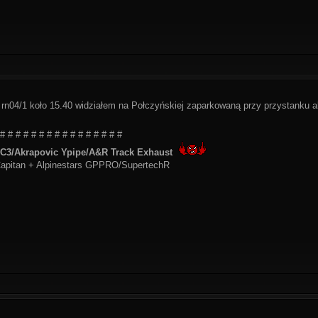
ą rn04/1 koło 15.40 widziałem na Połczyńskiej zaparkowaną przy przystanku 
 # # # # # # # # # # # # # # # #
3/Akrapovic Ypipe/A&R Track Exhaust
apitan + Alpinestars GPPRO/SupertechR