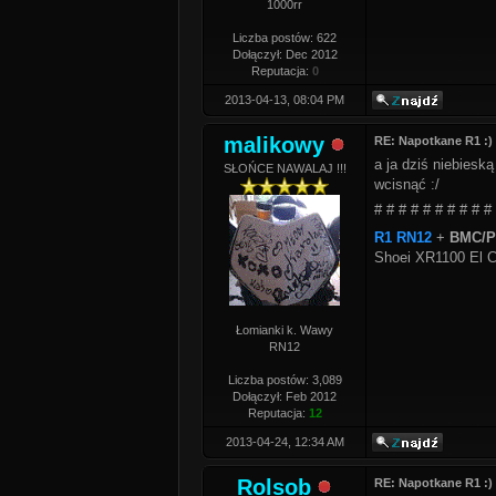
1000rr
Liczba postów: 622
Dołączył: Dec 2012
Reputacja:
0
2013-04-13, 08:04 PM
malikowy
RE: Napotkane R1 :)
a ja dziś niebiesk
SŁOŃCE NAWALAJ !!!
wcisnąć :/
# # # # # # # # # #
R1 RN12
+
BMC/PC
Shoei XR1100 El C
Łomianki k. Wawy
RN12
Liczba postów: 3,089
Dołączył: Feb 2012
Reputacja:
12
2013-04-24, 12:34 AM
Rolsob
RE: Napotkane R1 :)