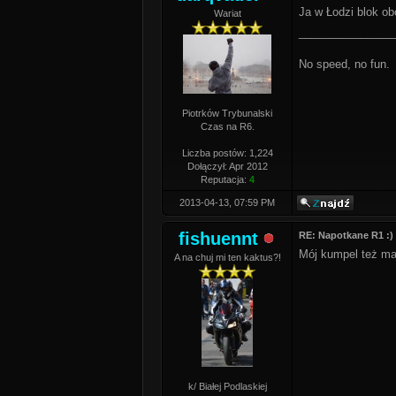
Ja w Łodzi blok ob
Wariat
_______________
No speed, no fun.
Piotrków Trybunalski
Czas na R6.
Liczba postów: 1,224
Dołączył: Apr 2012
Reputacja:
4
2013-04-13, 07:59 PM
fishuennt
RE: Napotkane R1 :)
Mój kumpel też ma 
A na chuj mi ten kaktus?!
k/ Białej Podlaskiej