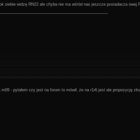
ok siebie widzę RN22 ale chyba nie ma wśród nas jeszcze posiadacza owej R'
__________________________________________________
rn09 - pytałem czy jest na forum to mówił, że na r1r6 jest ale propozycję zł