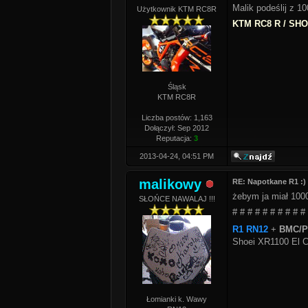
Malik podeślij z 
Użytkownik KTM RC8R
KTM RC8 R / SHOE
Śląsk
KTM RC8R
Liczba postów: 1,163
Dołączył: Sep 2012
Reputacja:
3
2013-04-24, 04:51 PM
malikowy
RE: Napotkane R1 :)
żebym ja miał 1000
SŁOŃCE NAWALAJ !!!
# # # # # # # # # #
R1 RN12
+
BMC/PC
Shoei XR1100 El C
Łomianki k. Wawy