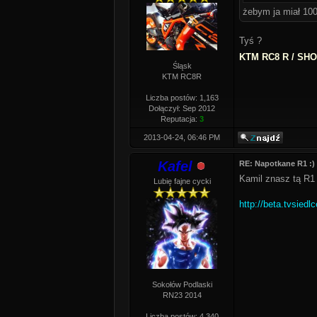
żebym ja miał 100
Tyś ?
KTM RC8 R / SHOE
Śląsk
KTM RC8R
Liczba postów: 1,163
Dołączył: Sep 2012
Reputacja:
3
2013-04-24, 06:46 PM
Kafel
RE: Napotkane R1 :)
Kamil znasz tą R1
Lubię fajne cycki
http://beta.tvsiedl
Sokołów Podlaski
RN23 2014
Liczba postów: 4,340