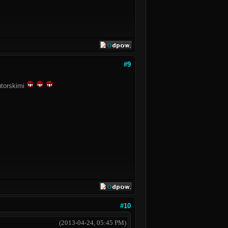
#9
utorskimi
#10
(2013-04-24, 05:45 PM)