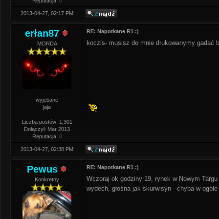
Reputacja:
0
2013-04-27, 02:17 PM
erłan87
RE: Napotkane R1 :)
koczis- musisz do mnie drukowanymy gadać bo
MORDA
wyjebane
jaja
Liczba postów: 1,301
Dołączył: Mar 2013
Reputacja:
0
2013-04-27, 02:38 PM
Pewus
RE: Napotkane R1 :)
Wczoraj ok godziny 19, rynek w Nowym Targu
Konkretny
wydech, głośna jak skurwisyn - chyba w ogóle