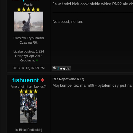
Ja w Łodzi blok obok siebie widzę RN22 ale c
Wariat
______________________________________
No speed, no fun.
Piotrków Trybunalski
Czas na R6.
Liczba postów: 1,224
Dołączył: Apr 2012
Reputacja:
4
2013-04-13, 07:59 PM
fishuennt
RE: Napotkane R1 :)
Mój kumpel też ma rn09 - pytałem czy jest na 
A na chuj mi ten kaktus?!
k/ Białej Podlaskiej