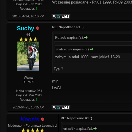
Wcześniej posiadane - RN01 1999, RN09 2003
Dołączył: Feb 2012
Reputacja:
3
2013-04-24, 10:10 PM
Suchy
RE: Napotkane R1 :)
®1
Rolsob napisał(a):
malikowy napisał(a):
żebym ja miał 1000, max jakieś 15-20
Tyś ?
Wawa
mln.
R1 rn09
LwG!
Liczba postów: 931
Dołączył: Mar 2012
Reputacja:
5
2013-04-25, 10:35 AM
Koczis
RE: Napotkane R1 :)
Moderator - Forumowa Legenda :)
erłan87 napisał(a):