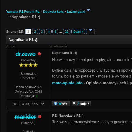
Yamaha R1 Forum PL
»
Dookoła koła
»
Luźne gatki
Napotkane R1 :)
Strony (22):
1
2
3
4
5
...
22
Dalej »
Napotkane R1 :)
Autor
Wiadomość
drzewo
Napotkane R1 :)
Nie wiem czy temat jest mądry, ale... na niekt
Konkretny
Byłem dziś na rozpoczęciu w Tychach i spotka
Sosnowiec
forum, bo się go pytałem - może się wkrótce za
Hornet 919
moto-opinie.info
- Opinie o motocyklach i
Liczba postów: 829
Dołączył: Aug 2012
Reputacja:
2
2013-04-13, 05:27 PM
marider
RE: Napotkane R1 :)
Tez wczoraj rozmawialem z jednym gosciem od
E=mc^2 ;]
Podlasie