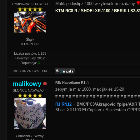
Malik podeślij z 1000 wizytówek to rozdamy
Użytkownik KTM RC8R
KTM RC8 R / SHOEI XR-1100 / BERIK LS2-8
Śląsk
KTM RC8R
Liczba postów: 1,163
Dołączył: Sep 2012
Reputacja:
3
2013-04-24, 04:51 PM
malikowy
RE: Napotkane R1 :)
żebym ja miał 1000, max jakieś 15-20
SŁOŃCE NAWALAJ !!!
# # # # # # # # # # # # # # # # # # # # # # # # #
R1 RN12
+
BMC/PC3/Akrapovic Ypipe/A&R T
Shoei XR1100 El Capitan + Alpinestars GPP
Łomianki k. Wawy