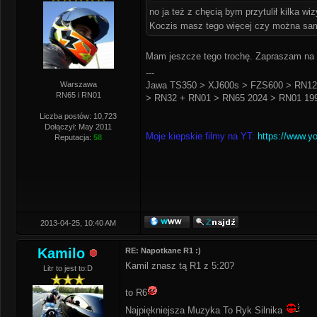
no ja też z chęcią bym przytulił kilka 
Koczis masz tego więcej czy można sa
Mam jeszcze tego trochę. Zapraszam na 
---
Warszawa
Jawa TS350 > XJ600s > FZS600 > RN12
RN65 i RN01
> RN32 + RN01 > RN65 2024 > RN01 199
Liczba postów: 10,723
Dołączył: May 2011
Moje kiepskie filmy na YT:
https://www.y
Reputacja:
58
2013-04-25, 10:40 AM
Kamilo
RE: Napotkane R1 :)
Kamil znasz tą R1 z 5:20?
Litr to jest to:D
to R6
Najpiękniejsza Muzyka To Ryk Silnika