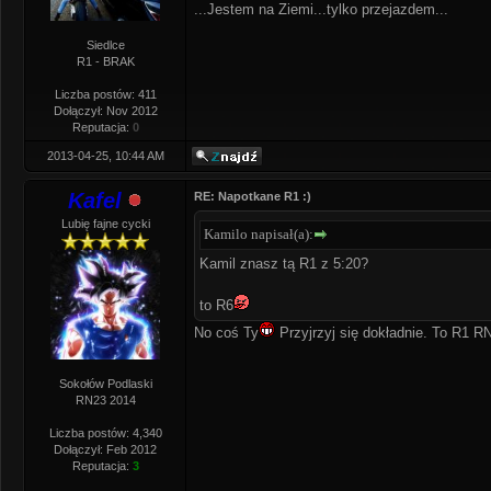
...Jestem na Ziemi...tylko przejazdem...
Siedlce
R1 - BRAK
Liczba postów: 411
Dołączył: Nov 2012
Reputacja:
0
2013-04-25, 10:44 AM
Kafel
RE: Napotkane R1 :)
Lubię fajne cycki
Kamilo napisał(a):
Kamil znasz tą R1 z 5:20?
to R6
No coś Ty
Przyjrzyj się dokładnie. To R1 R
Sokołów Podlaski
RN23 2014
Liczba postów: 4,340
Dołączył: Feb 2012
Reputacja:
3