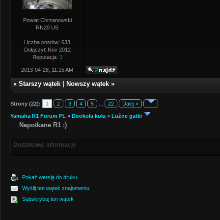
Powiat Chrzanowski
RN20 US
Liczba postów: 633
Dołączył: Nov 2012
Reputacja:
3
2013-04-28, 11:15 AM
«
Starszy wątek
|
Nowszy wątek
»
Strony (22):
1
2
3
4
5
...
22
Dalej »
Yamaha R1 Forum PL
»
Dookoła koła
»
Luźne gatki
Napotkane R1 :)
Dodatkowe informacje
Pokaż wersję do druku
Wyślij ten wątek znajomemu
Subskrybuj ten wątek