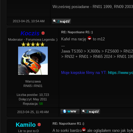
Wcześniej posiadane - RN01 1999, RN09 2003
2013-04-25, 10:54 AM
Koczis
RE: Napotkane R1 :)
Kafel ma rację
to rn12
Moderator - Forumowa Legenda :)
---
Jawa TS350 > XJ600s > FZS600 > RN12
> RN32 + RN01 > RN65 2024 > RN01 199
Moje kiepskie filmy na YT:
https://www.y
Warszawa
RN65 i RN01
Liczba postów: 10,723
Dołączył: May 2011
Reputacja:
58
2013-04-25, 11:49 AM
Kamilo
RE: Napotkane R1 :)
A to sorki bardzo
ale oglądałem rano jak by
Litr to jest to:D