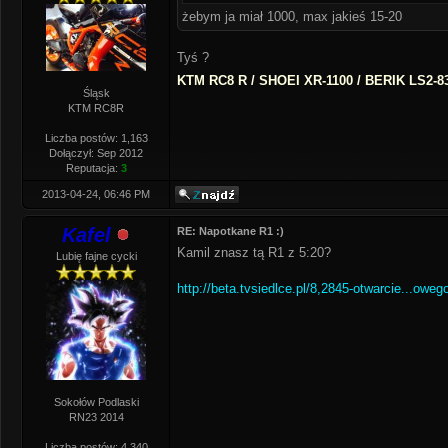
żebym ja miał 1000, max jakieś 15-20
Tyś ?
KTM RC8 R / SHOEI XR-1100 / BERIK LS2-8
Śląsk
KTM RC8R
Liczba postów: 1,163
Dołączył: Sep 2012
Reputacja:
3
2013-04-24, 06:46 PM
Kafel
RE: Napotkane R1 :)
Kamil znasz tą R1 z 5:20?
Lubię fajne cycki
http://beta.tvsiedlce.pl/8,2845-otwarcie...oweg
Sokołów Podlaski
RN23 2014
Liczba postów: 4,340