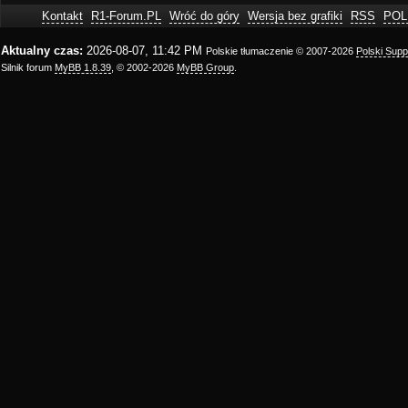
Kontakt
R1-Forum.PL
Wróć do góry
Wersja bez grafiki
RSS
POL
Aktualny czas:
2026-08-07, 11:42 PM
Polskie tłumaczenie © 2007-2026
Polski Sup
Silnik forum
MyBB 1.8.39
, © 2002-2026
MyBB Group
.