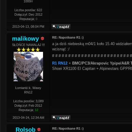
1000rr
Liczba postów: 622
Dołączył: Dec 2012
Reputacja:
0
2013-04-13, 08:04 PM
malikowy
RE: Napotkane R1 :)
a ja dziś niebieską rn04/1 koło 15.40 widzia
SŁOŃCE NAWALAJ !!!
wcisnąć :/
# # # # # # # # # # # # # # # # # # # # # # # # #
R1 RN12
+
BMC/PC3/Akrapovic Ypipe/A&R T
Shoei XR1100 El Capitan + Alpinestars GPP
Łomianki k. Wawy
RN12
Liczba postów: 3,089
Dołączył: Feb 2012
Reputacja:
12
2013-04-24, 12:34 AM
Rolsob
RE: Napotkane R1 :)