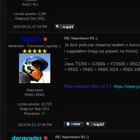
Rn22 / EU
Liczba postów: 2,260
Dołączył: Dec 2011
2013-04-13, 07:44 PM
Koczis
RE: Napotkane R1 :)
Ja dziś podczas otwarcia latałem z kosz
Moderator - Forumowa Legenda :)
i zagadałem (mają się pojawić na forum),
---
Jawa TS350 > XJ600s > FZS600 > RN12
> RN32 + RN01 > RN65 2024 > RN01 199
Moje kiepskie filmy na YT:
https://www.y
Warszawa
RN65 i RN01
Liczba postów: 10,723
Dołączył: May 2011
Reputacja:
58
2013-04-13, 07:46 PM
darqvader
RE: Napotkane R1 :)