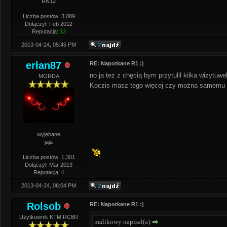
RN12
Liczba postów: 3,089
Dołączył: Feb 2012
Reputacja:
12
2013-04-24, 05:45 PM
erłan87
RE: Napotkane R1 :)
no ja też z chęcią bym przytulił kilka wizyt
MORDA
Koczis masz tego więcej czy można samemu d
wyjebane
jaja
Liczba postów: 1,301
Dołączył: Mar 2013
Reputacja:
0
2013-04-24, 06:04 PM
Rolsob
RE: Napotkane R1 :)
Użytkownik KTM RC8R
malikowy napisał(a):