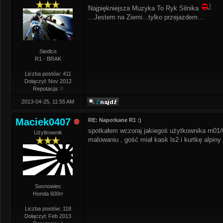
Najpiękniejsza Muzyka To Ryk Silnika
...Jestem na Ziemi...tylko przejazdem...
Siedlce
R1 - BRAK
Liczba postów: 411
Dołączył: Nov 2012
Reputacja:
0
2013-04-25, 11:55 AM
Maciek0407
RE: Napotkane R1 :)
spotkałem wczoraj jakiegoś użytkownika rn01/
Użytkownik
malowaniu , gość miał kask ls2 i kurtkę alpiny
Sosnowiec
Honda 600rr
Liczba postów: 118
Dołączył: Feb 2013