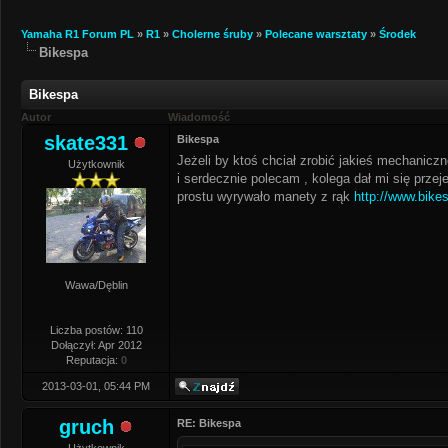
Yamaha R1 Forum PL
»
R1
»
Cholerne śruby
»
Polecane warsztaty
»
Środek
Bikespa
Bikespa
Autor
Wiadomość
skate331
Bikespa
Jeżeli by ktoś chciał zrobić jakieś mechanicz
Użytkownik
i serdecznie polecam , kolega dał mi się prze
prostu wyrywało manety z rąk
http://www.bikes
Wawa/Dęblin
Liczba postów: 110
Dołączył: Apr 2012
Reputacja:
0
2013-03-01, 05:44 PM
gruch
RE: Bikespa