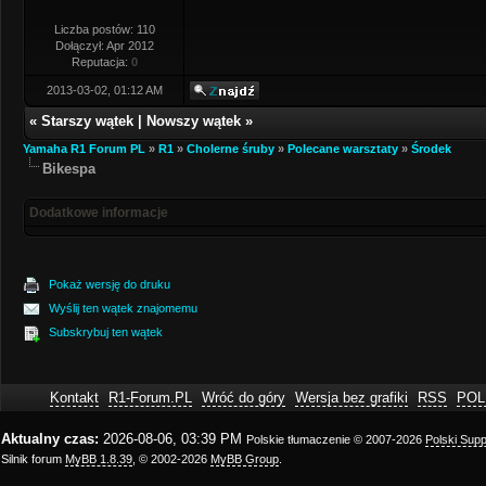
Liczba postów: 110
Dołączył: Apr 2012
Reputacja:
0
2013-03-02, 01:12 AM
«
Starszy wątek
|
Nowszy wątek
»
Yamaha R1 Forum PL
»
R1
»
Cholerne śruby
»
Polecane warsztaty
»
Środek
Bikespa
Dodatkowe informacje
Pokaż wersję do druku
Wyślij ten wątek znajomemu
Subskrybuj ten wątek
Kontakt
R1-Forum.PL
Wróć do góry
Wersja bez grafiki
RSS
POL
Aktualny czas:
2026-08-06, 03:39 PM
Polskie tłumaczenie © 2007-2026
Polski Sup
Silnik forum
MyBB 1.8.39
, © 2002-2026
MyBB Group
.