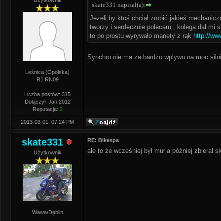
Użytkownik
skate331 napisał(a):
Jeżeli by ktoś chciał zrobić jakieś mechanicz
tworzy i serdecznie polecam , kolega dał mi 
to po prostu wyrywało manety z rąk
http://ww
Synchro nie ma za bardzo wplywu na moc silni
Leśnica (Opolska)
R1 RN09
Liczba postów: 315
Dołączył: Jan 2012
Reputacja:
2
2013-03-01, 07:24 PM
skate331
RE: Bikespa
ale to że wcześniej był muł a później zbierał si
Użytkownik
Wawa/Dęblin