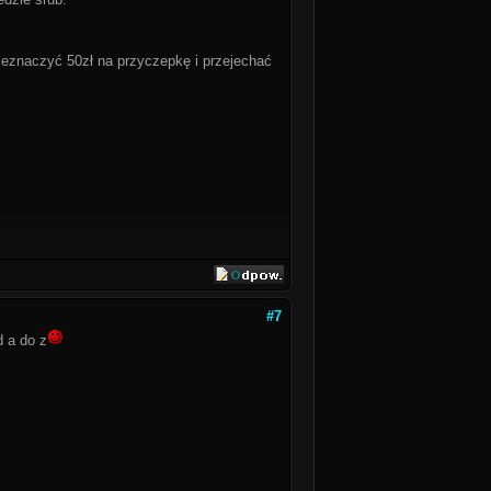
rzeznaczyć 50zł na przyczepkę i przejechać
#7
d a do z