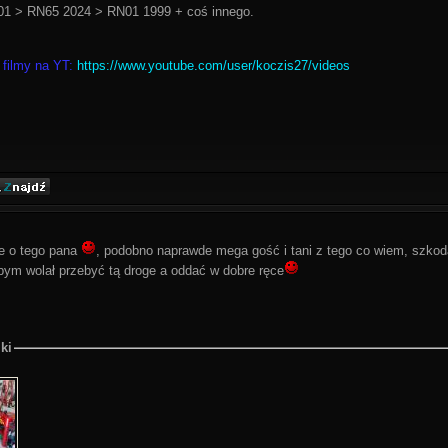
1 > RN65 2024 > RN01 1999 + coś innego.
 filmy na YT:
https://www.youtube.com/user/koczis27/videos
ie o tego pana
, podobno naprawde mega gość i tani z tego co wiem, szkoda
bym wolał przebyć tą droge a oddać w dobre ręce
ki