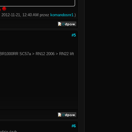
te
: 2012-11-21, 12:40 AM przez
komandosnr1
.)
#5
BR1000RR SC57a > RN12 2006 > RN22 lift
#6
edzie śrub.