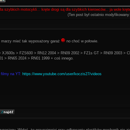
la szybkich motocykli... kręte drogi są dla szybkich kierowców... ja wole krę
(Ten post był ostatnio modyfikowany
ię marzy mieć tak wyposażony garaż
no choć w połowie.
 XJ600s > FZS600 > RN12 2004 > RN09 2002 > FZ1s GT > RN09 2003 > C
1 > RN65 2024 > RN01 1999 + coś innego.
 filmy na YT:
https://www.youtube.com/user/koczis27/videos
ypasiony. Widać, że przynajmniej przy odkręcaniu plastików mechanik nie zj