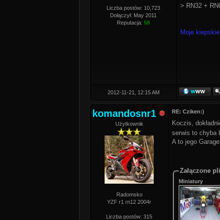
> RN32 + RN0
Liczba postów: 10,723
Dołączył: May 2011
Reputacja:
58
Moje kiepskie
2012-11-21, 12:15 AM
komandosnr1
RE: Cziken:)
Koczis, dokładn
Użytkownik
serwis to chyba 
A to jego Garage
Załączone pli
Miniatury
Radomsko
YZF r1 rn12 2004r
Liczba postów: 315