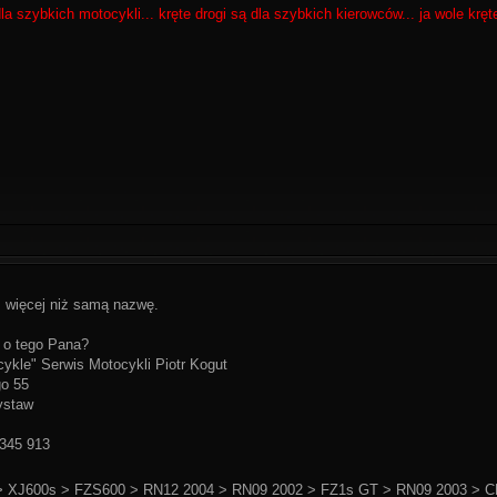
la szybkich motocykli... kręte drogi są dla szybkich kierowców... ja wole krę
 więcej niż samą nazwę.
 o tego Pana?
ykle" Serwis Motocykli Piotr Kogut
go 55
ystaw
 345 913
 XJ600s > FZS600 > RN12 2004 > RN09 2002 > FZ1s GT > RN09 2003 > C