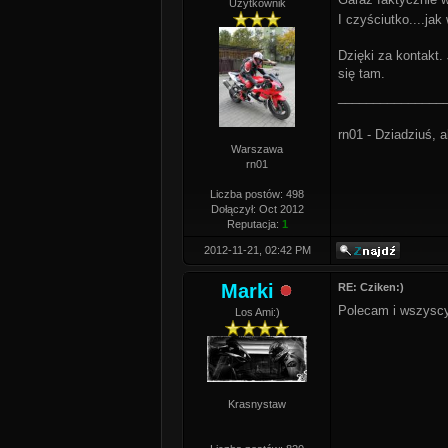
Użytkownik
I czyściutko....jak
Dzięki za kontakt.
się tam.
_______________
rn01 - Dziadziuś, a
Warszawa
rn01
Liczba postów: 498
Dołączył: Oct 2012
Reputacja:
1
2012-11-21, 02:42 PM
Marki
RE: Cziken:)
Polecam i wszyscy
Los Ami:)
Krasnystaw