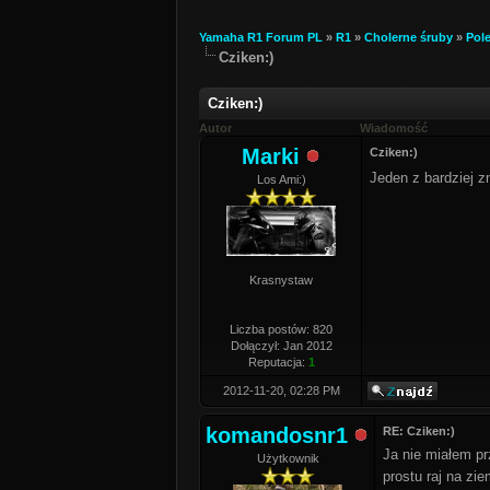
Yamaha R1 Forum PL
»
R1
»
Cholerne śruby
»
Pol
Cziken:)
Cziken:)
Autor
Wiadomość
Marki
Cziken:)
Jeden z bardziej 
Los Ami:)
Krasnystaw
Liczba postów: 820
Dołączył: Jan 2012
Reputacja:
1
2012-11-20, 02:28 PM
komandosnr1
RE: Cziken:)
Ja nie miałem pr
Użytkownik
prostu raj na zi