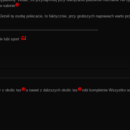
 w salonie
 Jeżeli tę osobę polecacie, to faktycznie, przy grubszych naprawach warto p
_________________________________________________
le lubi sport
 z okolic tez
a nawet z dalzszych okolic tez
robi kompletnie Wszystko o