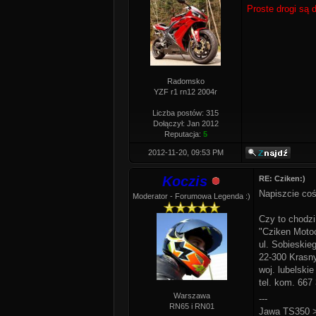
Proste drogi są d
Radomsko
YZF r1 rn12 2004r
Liczba postów: 315
Dołączył: Jan 2012
Reputacja:
5
2012-11-20, 09:53 PM
Koczis
RE: Cziken:)
Napiszcie coś
Moderator - Forumowa Legenda :)
Czy to chodzi
"Cziken Motoc
ul. Sobieskie
22-300 Krasn
woj. lubelskie
tel. kom. 667
Warszawa
---
RN65 i RN01
Jawa TS350 >