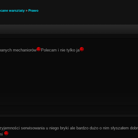
ecane warsztaty
»
Prawo
znanych mechaniorów
Polecam i nie tylko ja
zyjemności serwisowania u niego bryki ale bardzo dużo o nim słyszałem dobre
emi