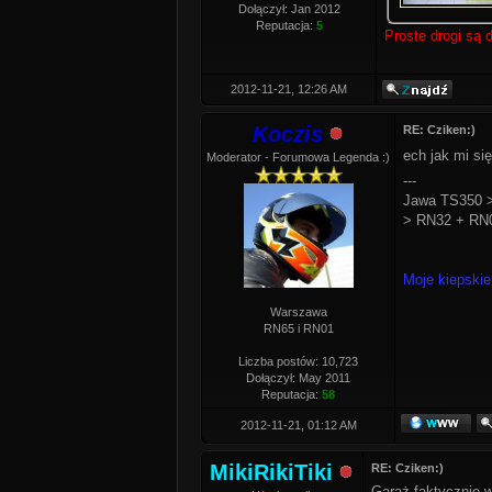
Dołączył: Jan 2012
Reputacja:
5
Proste drogi są d
2012-11-21, 12:26 AM
Koczis
RE: Cziken:)
ech jak mi s
Moderator - Forumowa Legenda :)
---
Jawa TS350 >
> RN32 + RN0
Moje kiepskie
Warszawa
RN65 i RN01
Liczba postów: 10,723
Dołączył: May 2011
Reputacja:
58
2012-11-21, 01:12 AM
MikiRikiTiki
RE: Cziken:)
Garaż faktycznie w