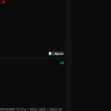
te
#3
BR1000RR SC57a > RN12 2006 > RN22 lift