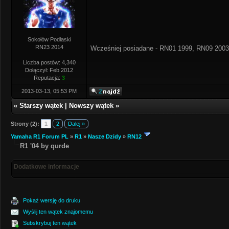
Sokołów Podlaski
RN23 2014
Wcześniej posiadane - RN01 1999, RN09 2003
Liczba postów: 4,340
Dołączył: Feb 2012
Reputacja:
3
2013-03-13, 05:53 PM
«
Starszy wątek
|
Nowszy wątek
»
Strony (2):
1
2
Dalej »
Yamaha R1 Forum PL
»
R1
»
Nasze Dzidy
»
RN12
R1 '04 by qurde
Dodatkowe informacje
Pokaż wersję do druku
Wyślij ten wątek znajomemu
Subskrybuj ten wątek