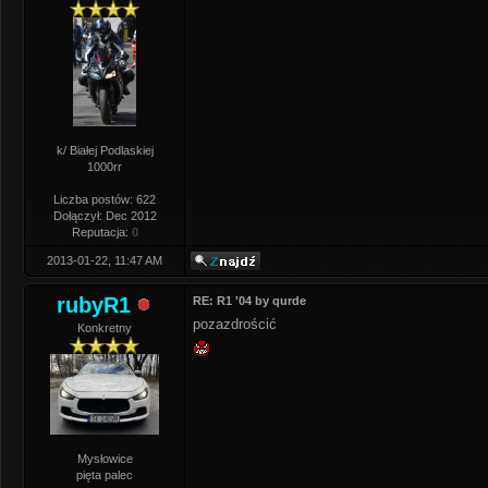
k/ Białej Podlaskiej
1000rr
Liczba postów: 622
Dołączył: Dec 2012
Reputacja:
0
2013-01-22, 11:47 AM
rubyR1
RE: R1 '04 by qurde
pozazdrościć
Konkretny
Mysłowice
pięta palec