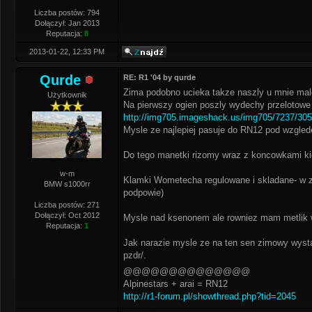
Liczba postów: 794
Dołączył: Jan 2013
Reputacja:
8
2013-01-22, 12:33 PM
Qurde
RE: R1 '04 by qurde
Zima podobno ucieka takze naszly u mnie male
Użytkownik
Na pierwszy ogien poszly wydechy przelotowe 
http://img705.imageshack.us/img705/7237/30
Mysle ze najlepiej pasuje do RN12 pod wzglede
Do tego manetki rizomy wraz z koncowkami ki
w-m
Klamki Wometecha regulowane i skladane- w z
BMW s1000rr
podpowie)
Liczba postów: 271
Dołączył: Oct 2012
Mysle nad ksenonem ale rowniez mam metlik w g
Reputacja:
1
Jak narazie mysle ze na ten sen zimowy wysta
pzdr/.
@@@@@@@@@@@@@@
Alpinestars + arai = RN12
http://r1-forum.pl/showthread.php?tid=2045