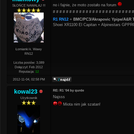
no i fajnie, że moto zostało na forum
SŁOŃCE NAWALAJ !!!
# # # # # # # # # # # # # # # # # # # # # # # # #
R1 RN12
+
BMC/PC3/Akrapovic Ypipe/A&R T
Shoei XR1100 El Capitan + Alpinestars GPP
Łomianki k. Wawy
RN12
Liczba postów: 3,089
Dołączył: Feb 2012
Reputacja:
12
2012-11-04, 02:58 PM
kowal23
RE: R1 '04 by qurde
Najsss
Użytkownik
Miota nim jak szatan!