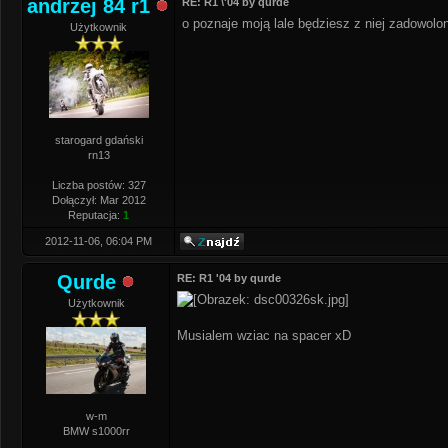
andrzej 84 r1
RE: R1 \'04 by qurde
o poznaje moją lale będziesz z niej zadowol
Użytkownik
starogard gdański
rn13
Liczba postów: 327
Dołączył: Mar 2012
Reputacja:
1
2012-11-06, 06:04 PM
Qurde
RE: R1 '04 by qurde
Użytkownik
Musialem wziac na spacer xD
w-m
BMW s1000rr