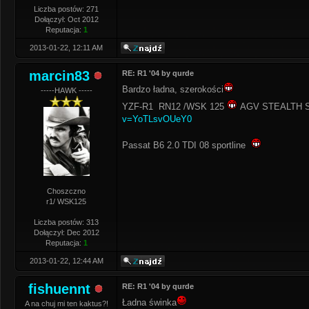
Liczba postów: 271
Dołączył: Oct 2012
Reputacja:
1
2013-01-22, 12:11 AM
marcin83
RE: R1 '04 by qurde
Bardzo ładna, szerokości
-----HAWK -----
YZF-R1 RN12 /WSK 125
AGV STEALTH SV
v=YoTLsvOUeY0
Passat B6 2.0 TDI 08 sportline
Choszczno
r1/ WSK125
Liczba postów: 313
Dołączył: Dec 2012
Reputacja:
1
2013-01-22, 12:44 AM
fishuennt
RE: R1 '04 by qurde
Ładna świnka
A na chuj mi ten kaktus?!