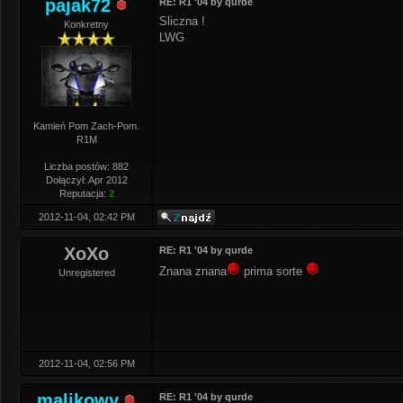
pajak72
RE: R1 '04 by qurde
Sliczna !
Konkretny
LWG
Kamień Pom Zach-Pom.
R1M
Liczba postów: 882
Dołączył: Apr 2012
Reputacja:
2
2012-11-04, 02:42 PM
XoXo
RE: R1 '04 by qurde
Znana znana
prima sorte
Unregistered
2012-11-04, 02:56 PM
malikowy
RE: R1 '04 by qurde