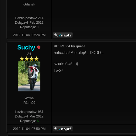
Gdańsk
Liczba postów: 214
Dołączył: Feb 2012
Reputacja:
0
2012-11-04, 07:24 PM
Suchy
RE: R1 '04 by qurde
hahaaha! Ale ulep! ; DDDD...
®1
szerkości! : ))
LwG!
Wawa
R1 rn09
Liczba postów: 931
Dołączył: Mar 2012
Reputacja:
5
2012-11-04, 07:50 PM