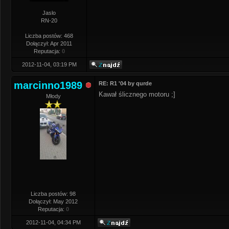
Jaslo
RN-20
Liczba postów: 468
Dołączył: Apr 2011
Reputacja:
0
2012-11-04, 03:19 PM
marcinno1989
RE: R1 '04 by qurde
Kawał ślicznego motoru ;]
Młody
Liczba postów: 98
Dołączył: May 2012
Reputacja:
0
2012-11-04, 04:34 PM