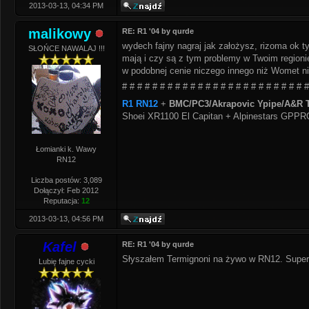
2013-03-13, 04:34 PM
malikowy
RE: R1 '04 by qurde
wydech fajny nagraj jak założysz, rizoma ok ty
SŁOŃCE NAWALAJ !!!
mają i czy są z tym problemy w Twoim regionie
w podobnej cenie niczego innego niż Womet ni
# # # # # # # # # # # # # # # # # # # # # # # # #
R1 RN12
+
BMC/PC3/Akrapovic Ypipe/A&R T
Shoei XR1100 El Capitan + Alpinestars GPP
Łomianki k. Wawy
RN12
Liczba postów: 3,089
Dołączył: Feb 2012
Reputacja:
12
2013-03-13, 04:56 PM
Kafel
RE: R1 '04 by qurde
Słyszałem Termignoni na żywo w RN12. Super
Lubię fajne cycki