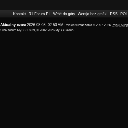
Kontakt
R1-Forum.PL
Wróć do góry
Wersja bez grafiki
RSS
POL
Aktualny czas:
2026-08-08, 02:50 AM
Polskie tłumaczenie © 2007-2026
Polski Sup
Silnik forum
MyBB 1.8.39
, © 2002-2026
MyBB Group
.