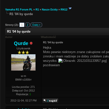
Yamaha R1 Forum PL
»
R1
»
Nasze Dzidy
»
RN12
R1 '04 by qurde
Strony (2):
1
2
Dalej »
R1 '04 by qurde
Autor
Wiadomość
Qurde
R1 '04 by qurde
Hejka
Użytkownik
Moto pewnie niektorym znane zakupione od paw
zmroku i mam nadzieje ze dobry zrobilem zakup
wszystko.
pozdrawiam
w-m
BMW s1000rr
Liczba postów: 271
Dołączył: Oct 2012
Reputacja:
1
2012-11-04, 02:27 PM