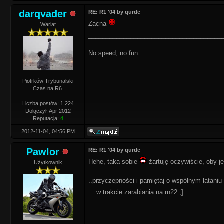
darqvader
RE: R1 '04 by qurde
Zacna
Wariat
______________________________________
No speed, no fun.
Piotrków Trybunalski
Czas na R6.
Liczba postów: 1,224
Dołączył: Apr 2012
Reputacja:
4
2012-11-04, 04:56 PM
Pawlor
RE: R1 '04 by qurde
Hehe, taka sobie
żartuję oczywiście, oby j
Użytkownik
..przyczepności i pamiętaj o wspólnym lataniu
... w trakcie zarabiania na rn22 ;]