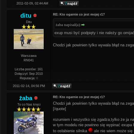
2011-02-09, 02:44 AM
ditu
RE: Kto ogarnie co jest mojej r1?
Ditu
żaba napisał(a):
exup musi być podpięty i nie należy go omijać
Chodzi jak powinien tylko wywala błąd na zegar
Warszawa
RN041
Liczba postów: 161
Dołączył: Sep 2010
Reputacja:
0
2011-02-14, 04:56 PM
żaba
RE: Kto ogarnie co jest mojej r1?
Chodzi jak powinien tylko wywala błąd na zegar
To co Nas kręci
[/quote]
rozumiem i wszystko się zgadza,tylko że ja 
w tym modelu nie powinno się wypinać exupa 
to osłabienie silnika
ale nie wiem może się 