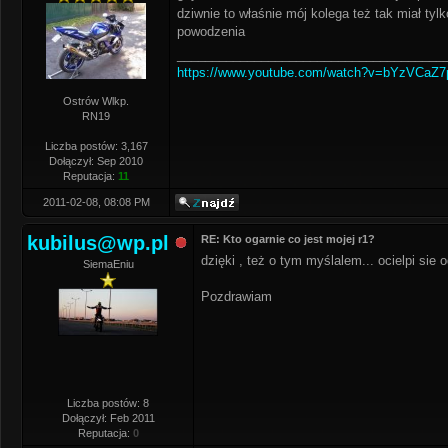
dziwnie to właśnie mój kolega też tak miał ty
powodzenia
______________________________________
https://www.youtube.com/watch?v=bYzVCaZ
Ostrów Wlkp.
RN19
Liczba postów: 3,167
Dołączył: Sep 2010
Reputacja:
11
2011-02-08, 08:08 PM
kubilus@wp.pl
RE: Kto ogarnie co jest mojej r1?
dzięki , też o tym myślalem... ocielpi sie
SiemaEniu
Pozdrawiam
Liczba postów: 8
Dołączył: Feb 2011
Reputacja:
0