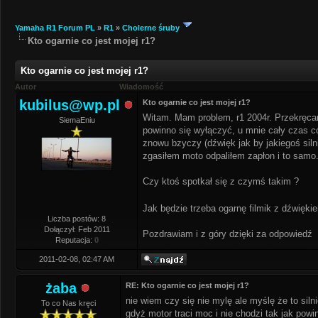
Yamaha R1 Forum PL
»
R1
»
Cholerne śruby
Kto ogarnie co jest mojej r1?
Kto ogarnie co jest mojej r1?
Autor
Wiadomość
kubilus@wp.pl
Kto ogarnie co jest mojej r1?
Witam. Mam problem, r1 2004r. Przekręcam
SiemaEniu
powinno się wyłączyć, u mnie cały czas coś
znowu bzyczy (dźwięk jak by jakiegoś siln
zgasiłem moto odpaliłem zapłon i to samo.
Czy ktoś spotkał się z czymś takim ?
Jak będzie trzeba ogarnę filmik z dźwięk
Liczba postów: 8
Dołączył: Feb 2011
Pozdrawiam i z góry dzięki za odpowiedź
Reputacja:
0
2011-02-08, 02:47 AM
żaba
RE: Kto ogarnie co jest mojej r1?
nie wiem czy się nie mylę ale myślę że to sil
To co Nas kręci
gdyż motor traci moc i nie chodzi tak jak pow