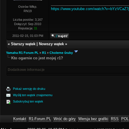
______________________________________
Ostrów Wlkp.
https://www.youtube.com/watch?v=bYzVCaZ
RN19
Liczba postów: 3,167
Dołączył: Sep 2010
Reputacja:
11
2011-02-15, 01:03 PM
«
Starszy wątek
|
Nowszy wątek
»
Yamaha R1 Forum PL
»
R1
»
Cholerne śruby
Kto ogarnie co jest mojej r1?
Dodatkowe informacje
Pokaż wersję do druku
Wyślij ten wątek znajomemu
Subskrybuj ten wątek
Kontakt
R1-Forum.PL
Wróć do góry
Wersja bez grafiki
RSS
POL