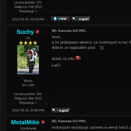
Liczba postów: 173
Dołączył: Feb 2012
Reputacja:
0
2012-05-15, 04:29 PM
Suchy
RE: Kamerka GO PRO.
hmm.
®1
a mi probowano wkrecic ze motorsport to tez h
dobrze ze napisalem post. : ))).
dzieki za info
!
LwG!
Wawa
R1 rn09
Liczba postów: 931
Dołączył: Mar 2012
Reputacja:
5
2012-05-15, 04:56 PM
MetalMike
RE: Kamerka GO PRO.
motorsport wystepuje zarowno w wersji hero1 ja
Użytkownik