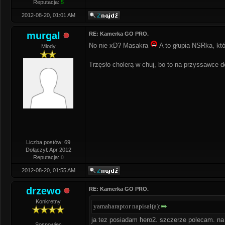
Reputacja:
5
2012-08-20, 01:01 AM
murgal
RE: Kamerka GO PRO.
No nie xD? Masakra
A to głupia NSRka, któ
Młody
Trzęsło cholerą w chuj, bo to na przyssawce 
Liczba postów: 69
Dołączył: Apr 2012
Reputacja:
0
2012-08-20, 01:55 AM
drzewo
RE: Kamerka GO PRO.
Konkretny
yamaharaptor napisał(a):
ja tez posiadam hero2. szczerze polecam. na 
Sosnowiec