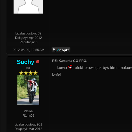
Liczba postów: 69
Dołączył: Apr 2012
Reputacja:
0
2012-08-20, 12:55 AM
Suchy
RE: Kamerka GO PRO.
... kurwa
! efekt prawie jak byś litrem nakur
®1
LwG!
Wawa
R1 rn09
Liczba postów: 931
Dołączył: Mar 2012