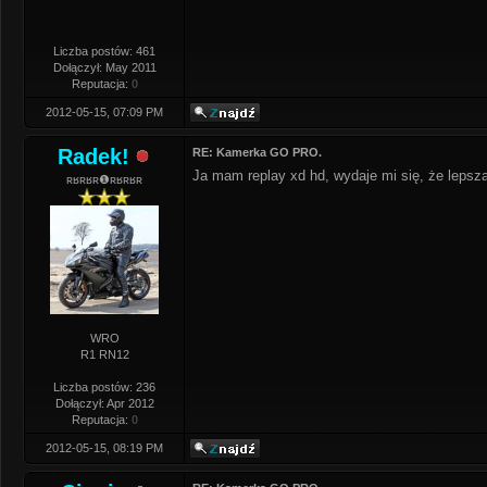
Liczba postów: 461
Dołączył: May 2011
Reputacja:
0
2012-05-15, 07:09 PM
Radek!
RE: Kamerka GO PRO.
Ja mam replay xd hd, wydaje mi się, że lepsza
ʀʁʀʁʀ❶ʀʁʀʁʀ
WRO
R1 RN12
Liczba postów: 236
Dołączył: Apr 2012
Reputacja:
0
2012-05-15, 08:19 PM