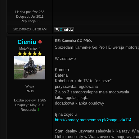
Liczba postów: 238
Dołączył: Jul 2011
Reputacja:
0
2012-08-23, 01:28 AM
Cieniu
RE: Kamerka GO PRO.
Sprzedam Kamerke Go Pro HD wersja motorspo
MotoManiak ;)
W zestawie
Kamera
Bateria
Kabel usb + do TV te "czincze"
przyssawka regulowana
W-wa
RN19
2 albo 3 samoprzylepne małe mocowania
kilka regulacji kąta
Liczba postów: 1,265
dodatkowa klapka obudowy
Dołączył: May 2011
Reputacja:
3
tj na zdjeciu
http://kamery.motocombo.pl/?page_id=114
Stan idealny używana zaledwie kilka razy. W r
Odbior osobisty w Warszawie ew mogę wysłac 