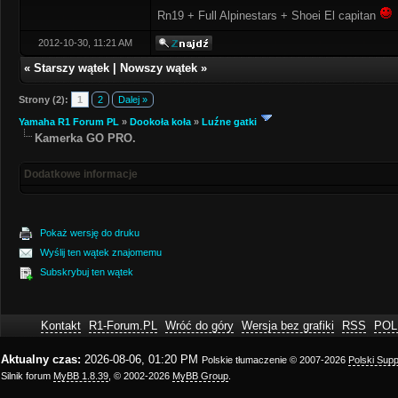
Rn19 + Full Alpinestars + Shoei El capitan
2012-10-30, 11:21 AM
«
Starszy wątek
|
Nowszy wątek
»
Strony (2):
1
2
Dalej »
Yamaha R1 Forum PL
»
Dookoła koła
»
Luźne gatki
Kamerka GO PRO.
Dodatkowe informacje
Pokaż wersję do druku
Wyślij ten wątek znajomemu
Subskrybuj ten wątek
Kontakt
R1-Forum.PL
Wróć do góry
Wersja bez grafiki
RSS
POL
Aktualny czas:
2026-08-06, 01:20 PM
Polskie tłumaczenie © 2007-2026
Polski Sup
Silnik forum
MyBB 1.8.39
, © 2002-2026
MyBB Group
.