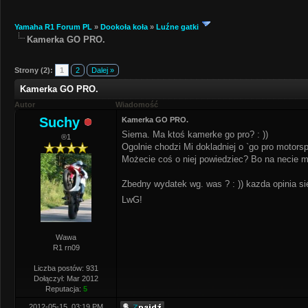
Yamaha R1 Forum PL
»
Dookoła koła
»
Luźne gatki
Kamerka GO PRO.
Strony (2):
1
2
Dalej »
Kamerka GO PRO.
Autor
Wiadomość
Suchy
Kamerka GO PRO.
Siema. Ma ktoś kamerke go pro? : ))
®1
Ogolnie chodzi Mi dokladniej o `go pro motorsp
Możecie coś o niej powiedziec? Bo na necie ma
Zbedny wydatek wg. was ? : )) kazda opinia sie
LwG!
Wawa
R1 rn09
Liczba postów: 931
Dołączył: Mar 2012
Reputacja:
5
2012-05-15, 03:19 PM