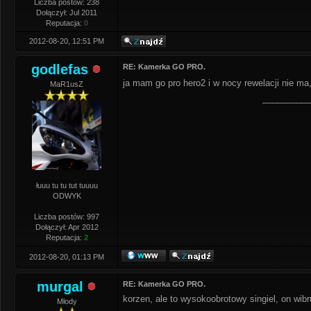
Liczba postów: 238
Dołączył: Jul 2011
Reputacja:
0
2012-08-20, 12:51 PM
godlefas
RE: Kamerka GO PRO.
ja mam go pro hero2 i w nocy rewelacji nie ma,
MaR1usZ
__________
łuuu tu tu tut tuuuu
ODWYK
Liczba postów: 997
Dołączył: Apr 2012
Reputacja:
2
2012-08-20, 01:13 PM
murgal
RE: Kamerka GO PRO.
korzen, ale to wysokoobrotowy singiel, on wibr
Młody