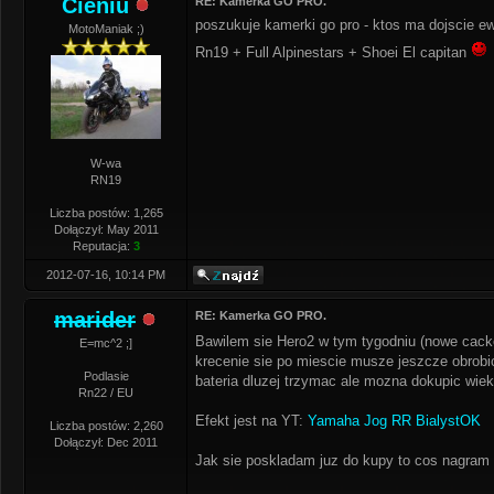
Cieniu
RE: Kamerka GO PRO.
poszukuje kamerki go pro - ktos ma dojscie 
MotoManiak ;)
Rn19 + Full Alpinestars + Shoei El capitan
W-wa
RN19
Liczba postów: 1,265
Dołączył: May 2011
Reputacja:
3
2012-07-16, 10:14 PM
marider
RE: Kamerka GO PRO.
Bawilem sie Hero2 w tym tygodniu (nowe cacko 
E=mc^2 ;]
krecenie sie po miescie musze jeszcze obrobic
Podlasie
bateria dluzej trzymac ale mozna dokupic wiek
Rn22 / EU
Efekt jest na YT:
Yamaha Jog RR BialystOK
Liczba postów: 2,260
Dołączył: Dec 2011
Jak sie poskladam juz do kupy to cos nagram 