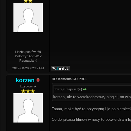
Liczba postów: 69
Dołączył: Apr 2012
Reputacja:
0
2012-08-20, 02:12 PM
korzen
RE: Kamerka GO PRO.
Użytkownik
murgal napisał(a):
korzen, ale to wysokoobrotowy singiel, on wib
Taaaa, może być to przyczyną i ja po niemieck
Co do jakości filmów w nocy to potwierdzam lip