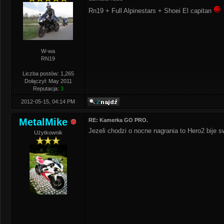
Rn19 + Full Alpinestars + Shoei El capitan
W-wa
RN19
Liczba postów: 1,265
Dołączył: May 2011
Reputacja:
3
2012-05-15, 04:14 PM
MetalMike
RE: Kamerka GO PRO.
Jezeli chodzi o nocne nagrania to Hero2 bije
Użytkownik