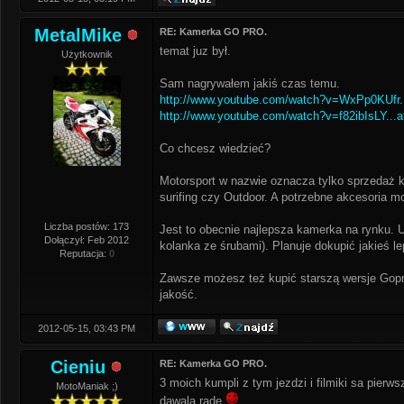
MetalMike
RE: Kamerka GO PRO.
temat juz był.
Użytkownik
Sam nagrywałem jakiś czas temu.
http://www.youtube.com/watch?v=WxPp0KUfr..
http://www.youtube.com/watch?v=f82ibIsLY...a
Co chcesz wiedzieć?
Motorsport w nazwie oznacza tylko sprzedaż 
surifing czy Outdoor. A potrzebne akcesoria 
Liczba postów: 173
Jest to obecnie najlepsza kamerka na rynku. 
Dołączył: Feb 2012
kolanka ze śrubami). Planuje dokupić jakieś 
Reputacja:
0
Zawsze możesz też kupić starszą wersje Gopr
jakość.
2012-05-15, 03:43 PM
Cieniu
RE: Kamerka GO PRO.
3 moich kumpli z tym jezdzi i filmiki sa pierws
MotoManiak ;)
dawala rade