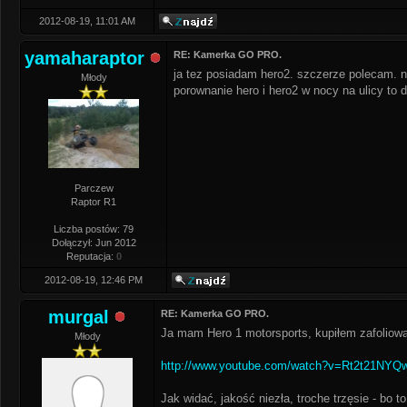
2012-08-19, 11:01 AM
yamaharaptor
RE: Kamerka GO PRO.
ja tez posiadam hero2. szczerze polecam. na
Młody
porownanie hero i hero2 w nocy na ulicy to d
Parczew
Raptor R1
Liczba postów: 79
Dołączył: Jun 2012
Reputacja:
0
2012-08-19, 12:46 PM
murgal
RE: Kamerka GO PRO.
Ja mam Hero 1 motorsports, kupiłem zafoliowan
Młody
http://www.youtube.com/watch?v=Rt2t21NYQ
Jak widać, jakość niezła, troche trzęsie - bo t