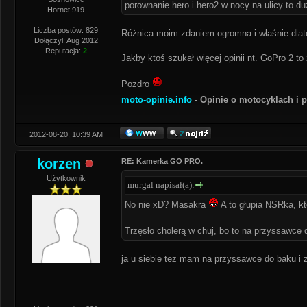
porownanie hero i hero2 w nocy na ulicy to du
Hornet 919
Liczba postów: 829
Różnica moim zdaniem ogromna i właśnie dlate
Dołączył: Aug 2012
Reputacja:
2
Jakby ktoś szukał więcej opinii nt. GoPro 2 to
Pozdro
moto-opinie.info
- Opinie o motocyklach i
2012-08-20, 10:39 AM
korzen
RE: Kamerka GO PRO.
Użytkownik
murgal napisał(a):
No nie xD? Masakra
A to głupia NSRka, kt
Trzęsło cholerą w chuj, bo to na przyssawce
ja u siebie tez mam na przyssawce do baku i 