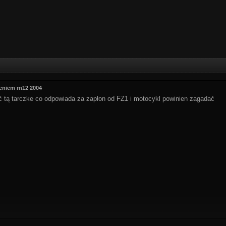
eniem rn12 2004
ć tą tarczke co odpowiada za zapłon od FZ1 i motocykl powinien zagadać