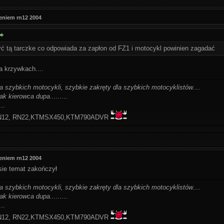
eniem rn12 2004
yć tą tarczke co odpowiada za zapłon od FZ1 i motocykl powinien zagadać
a krzywkach....
la szybkich motocykli, szybkie zakręty dla szybkich motocyklistów....
ak kierowca dupa.........
..
-RN12, RN22,KTMSX450,KTM790ADVR
eniem rn12 2004
 sie temat zakończył
la szybkich motocykli, szybkie zakręty dla szybkich motocyklistów....
ak kierowca dupa.........
..
-RN12, RN22,KTMSX450,KTM790ADVR