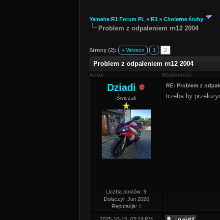
Yamaha R1 Forum PL
»
R1
»
Cholerne śruby
Problem z odpaleniem rn12 2004
Strony (2):
« Wstecz
1
2
Problem z odpaleniem rn12 2004
Autor
Wiadomość
Dziadi
RE: Problem z odpal
trzeba by przełoży
Świeżak
Liczba postów: 9
Dołączył: Jun 2020
Reputacja:
0
2025-10-15, 03:19 PM