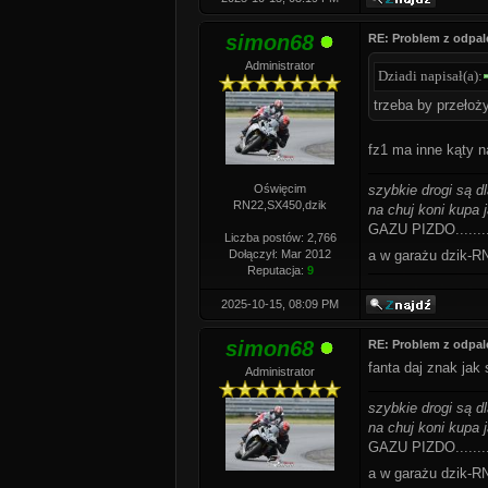
simon68
RE: Problem z odpal
Administrator
Dziadi napisał(a):
trzeba by przełoż
fz1 ma inne kąty n
Oświęcim
szybkie drogi są d
RN22,SX450,dzik
na chuj koni kupa j
GAZU PIZDO........
Liczba postów: 2,766
Dołączył: Mar 2012
a w garażu dzik
Reputacja:
9
2025-10-15, 08:09 PM
simon68
RE: Problem z odpal
fanta daj znak jak
Administrator
szybkie drogi są d
na chuj koni kupa j
GAZU PIZDO........
a w garażu dzik