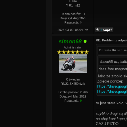
Lublin
Y R1 rn12
Liczba postów: 11
Dołączył: Aug 2025
Reputacja:
0
2026-03-02, 05:04 PM
simon68
RE: Problem z odpal
Administrator
Mr.fanta.04 napisał
simon68 napisał(a
dasz fote magnet
Jako że zrobiło s
Oświęcim
Zdjęcie poniżej:
RN22,SX450,dzik
https://drive.goo
https://drive.goo
Liczba postów: 2,766
Dołączył: Mar 2012
Reputacja:
9
to jest stare koło
szybkie drogi są d
na chuj koni kupa j
GAZU PIZDO........