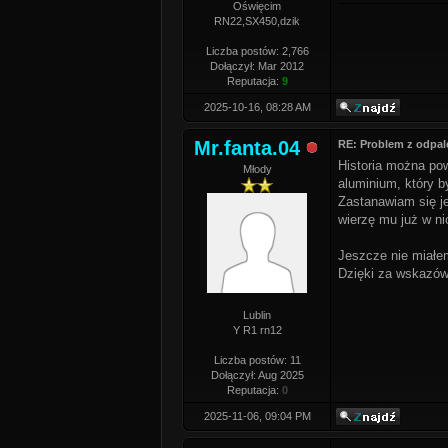
Oświęcim
RN22,SX450,dzik
Liczba postów: 2,766
Dołączył: Mar 2012
Reputacja:
9
2025-10-16, 08:28 AM
Mr.fanta.04
RE: Problem z odpal
Historia można po
Młody
aluminium, który by
Zastanawiam się je
wierzę mu już w ni
Jeszcze nie miałem
Dzięki za wskazów
Lublin
Y R1 rn12
Liczba postów: 11
Dołączył: Aug 2025
Reputacja:
0
2025-11-06, 09:04 PM