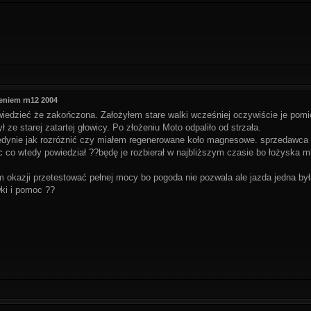
eniem rn12 2004
wiedzieć że zakończona. Założyłem stare walki wcześniej oczywiście je pom
ł ze starej zatartej głowicy. Po złożeniu Moto odpaliło od strzała.
dynie jak rozróżnić czy miałem regenerowane koło magnesowe. sprzedawca tw
c co wtedy powiedział ??będę je rozbierał w najbliższym czasie bo łożyska 
 okazji przetestować pełnej mocy bo pogoda nie pozwala ale jazda jedna była
ki i pomoc ??