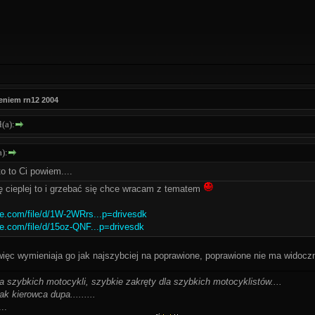
eniem rn12 2004
(a):
):
o to Ci powiem....
ię cieplej to i grzebać się chce wracam z tematem
gle.com/file/d/1W-2WRrs...p=drivesdk
gle.com/file/d/15oz-QNF...p=drivesdk
, więc wymieniaja go jak najszybciej na poprawione, poprawione nie ma widoc
la szybkich motocykli, szybkie zakręty dla szybkich motocyklistów....
ak kierowca dupa.........
..