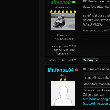
simon68
RE: Problem z odpal
dasz fote magneto 
Administrator
szybkie drogi są d
na chuj koni kupa j
GAZU PIZDO........
a w garażu dzik
Oświęcim
RN22,SX450,dzik
Liczba postów: 2,766
Dołączył: Mar 2012
Reputacja:
9
2025-11-06, 11:58 PM
Mr.fanta.04
RE: Problem z odpal
Młody
simon68 napisał(a
dasz fote magneto
Jako że zrobiło si
Zdjęcie poniżej:
https://drive.goog
https://drive.goog