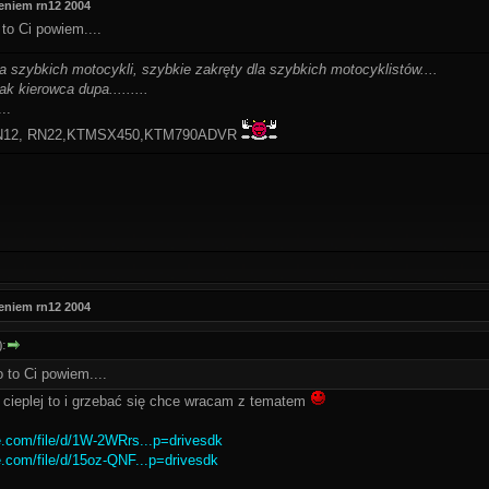
eniem rn12 2004
to Ci powiem....
la szybkich motocykli, szybkie zakręty dla szybkich motocyklistów....
ak kierowca dupa.........
..
-RN12, RN22,KTMSX450,KTM790ADVR
eniem rn12 2004
):
 to Ci powiem....
ę cieplej to i grzebać się chce wracam z tematem
le.com/file/d/1W-2WRrs...p=drivesdk
le.com/file/d/15oz-QNF...p=drivesdk