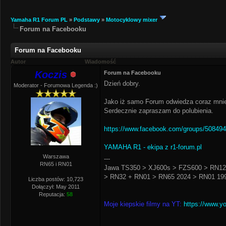
Yamaha R1 Forum PL
»
Podstawy
»
Motocyklowy mixer
Forum na Facebooku
Forum na Facebooku
Autor
Wiadomość
Koczis
Forum na Facebooku
Dzień dobry.
Moderator - Forumowa Legenda :)
Jako iż samo Forum odwiedza coraz mniej
Serdecznie zapraszam do polubienia.
https://www.facebook.com/groups/50849
YAMAHA R1 - ekipa z r1-forum.pl
Warszawa
---
RN65 i RN01
Jawa TS350 > XJ600s > FZS600 > RN12
> RN32 + RN01 > RN65 2024 > RN01 199
Liczba postów: 10,723
Dołączył: May 2011
Reputacja:
58
Moje kiepskie filmy na YT:
https://www.y