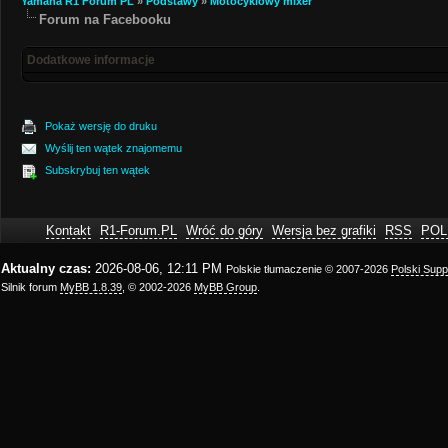
Yamaha R1 Forum PL
»
Podstawy
»
Motocyklowy mixer
Forum na Facebooku
Dodatkowe informacje
Pokaż wersję do druku
Wyślij ten wątek znajomemu
Subskrybuj ten wątek
Kontakt
R1-Forum.PL
Wróć do góry
Wersja bez grafiki
RSS
POL
Aktualny czas:
2026-08-06, 12:11 PM
Polskie tłumaczenie © 2007-2026
Polski Sup
Silnik forum
MyBB 1.8.39
, © 2002-2026
MyBB Group
.