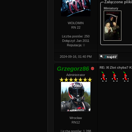
Załączone pliki
Miniatury
WOŁOMIN
RN 22
Liczba postów: 250
Dołączył: Jan 2011
Reputacja:
0
2024-09-16, 01:40 PM
Grzegorz86
RE: XI Zlot chyba? Ki
Administrator
Wrocław
RN12
Liczba postów: 1,288