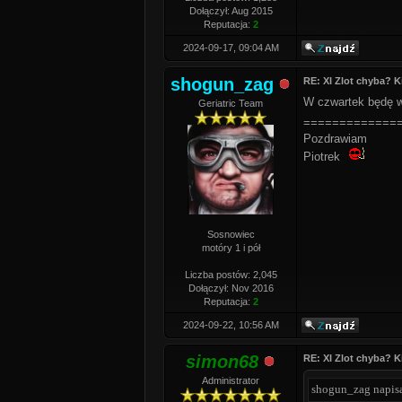
Dołączył: Aug 2015
Reputacja:
2
2024-09-17, 09:04 AM
shogun_zag
RE: XI Zlot chyba? Ki
W czwartek będę wi
Geriatric Team
=============
Pozdrawiam
Piotrek
Sosnowiec
motóry 1 i pół
Liczba postów: 2,045
Dołączył: Nov 2016
Reputacja:
2
2024-09-22, 10:56 AM
simon68
RE: XI Zlot chyba? Ki
Administrator
shogun_zag napisa