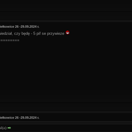
ełkowice 26 -29.09.2024 r.
edział, czy będę - 5 pif se przywieze
=========
ełkowice 26 -29.09.2024 r.
ł(a):