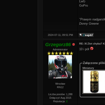
LwG
GoPro
"Prawym nadgarstki
Donny Greene
2024-07-11, 09:51 PM
Grzegorz86
RE: XI Zlot chyba? Ki
10 i pół
Administrator
Załączone pliki
Miniatury
Wrocław
RN12
Liczba postów: 1,288
Dołączył: Aug 2015
Reputacja:
2