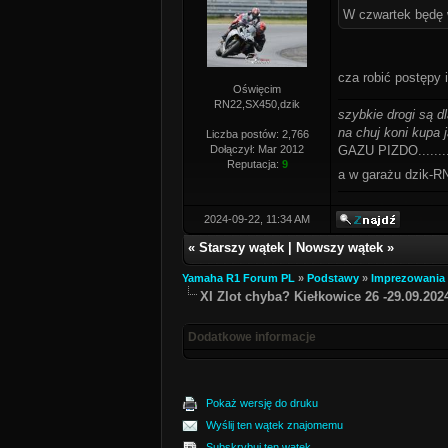
W czwartek będę w
cza robić postępy 
Oświęcim
RN22,SX450,dzik
szybkie drogi są d
na chuj koni kupa j
Liczba postów: 2,766
Dołączył: Mar 2012
GAZU PIZDO........
Reputacja:
9
a w garażu dzik
2024-09-22, 11:34 AM
«
Starszy wątek
|
Nowszy wątek
»
Yamaha R1 Forum PL
»
Podstawy
»
Imprezowania
XI Zlot chyba? Kiełkowice 26 -29.09.2024
Dodatkowe informacje
Pokaż wersję do druku
Wyślij ten wątek znajomemu
Subskrybuj ten wątek