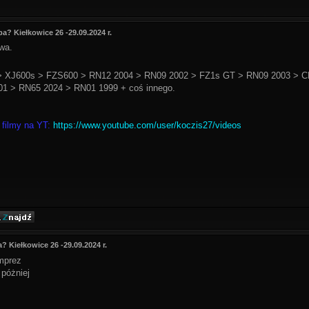
ba? Kiełkowice 26 -29.09.2024 r.
ywa.
 XJ600s > FZS600 > RN12 2004 > RN09 2002 > FZ1s GT > RN09 2003 > C
1 > RN65 2024 > RN01 1999 + coś innego.
 filmy na YT:
https://www.youtube.com/user/koczis27/videos
? Kiełkowice 26 -29.09.2024 r.
imprez
 póżniej