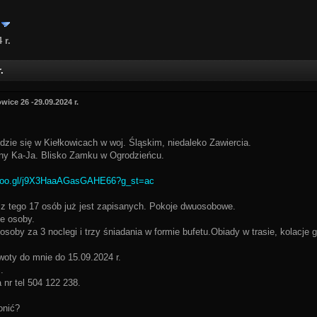
 r.
.
wice 26 -29.09.2024 r.
dzie się w Kiełkowicach w woj. Śląskim, niedaleko Zawiercia.
zny Ka-Ja. Blisko Zamku w Ogrodzieńcu.
.goo.gl/j9X3HaaAGasGAHE66?g_st=ac
z tego 17 osób już jest zapisanych. Pokoje dwuosobowe.
e osoby.
osoby za 3 noclegi i trzy śniadania w formie bufetu.Obiady w trasie, kolacje 
woty do mnie do 15.09.2024 r.
.
a nr tel 504 122 238.
onić?