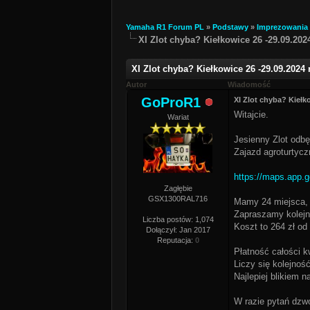
Yamaha R1 Forum PL
»
Podstawy
»
Imprezowania
XI Zlot chyba? Kiełkowice 26 -29.09.2024
XI Zlot chyba? Kiełkowice 26 -29.09.2024 r
Autor
Wiadomość
GoProR1
XI Zlot chyba? Kiełko
Witajcie.
Wariat
Jesienny Zlot odbę
Zajazd agroturtyc
https://maps.app
Zagłębie
GSX1300RAL716
Mamy 24 miejsca, 
Zapraszamy kolejn
Liczba postów: 1,074
Koszt to 264 zł od 
Dołączył: Jan 2017
Reputacja:
0
Płatność całości k
Liczy się kolejność
Najlepiej blikiem n
W razie pytań dzw