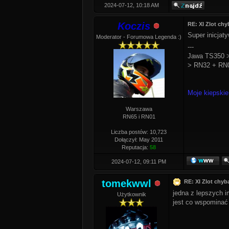
2024-07-12, 10:18 AM
Koczis
RE: XI Zlot chy
Super inicjat
Moderator - Forumowa Legenda :)
---
Jawa TS350 >
> RN32 + RN0
Moje kiepskie
Warszawa
RN65 i RN01
Liczba postów: 10,723
Dołączył: May 2011
Reputacja:
58
2024-07-12, 09:11 PM
tomekwwl
RE: XI Zlot chyba
jedna z lepszych 
Użytkownik
jest co wspominać