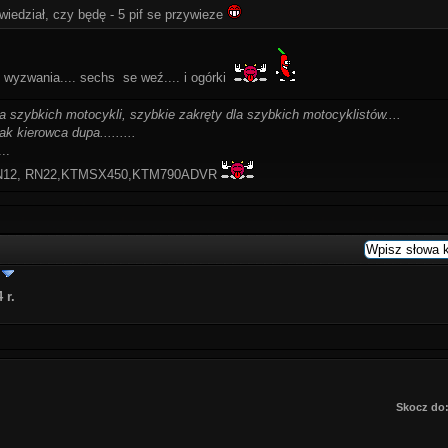
iedział, czy będę - 5 pif se przywieze
i wyzwania.... sechs se weź.... i ogórki
la szybkich motocykli, szybkie zakręty dla szybkich motocyklistów....
ak kierowca dupa.........
..
-RN12, RN22,KTMSX450,KTM790ADVR
 r.
Skocz do