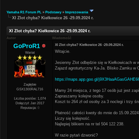
Yamaha R1 Forum PL
»
Podstawy
»
Imprezowania
XI Zlot chyba? Kiełkowice 26 -29.09.2024 r.
XI Zlot chyba? Kiełkowice 26 -29.09.2024 r.
Autor
Wiadomość
GoProR1
XI Zlot chyba? Kiełkowice 26 -29.09.2024 r.
Witajcie.
Wariat
Jesienny Zlot odbędzie się w Kiełkowicach w w
Zajazd agroturtyczny Ka-Ja. Blisko Zamku w 
https://maps.app.goo.gl/j9X3HaaAGasGAHE6
Zagłębie
GSX1300RAL716
Mamy 24 miejsca, z tego 17 osób już jest za
Zapraszamy kolejne osoby.
Liczba postów: 1,074
Koszt to 264 zł od osoby za 3 noclegi i trzy śn
Dołączył: Jan 2017
Reputacja:
0
Płatność całości kwoty do mnie do 15.09.2024 
Liczy się kolejność.
Najlepiej blikiem na nr tel 504 122 238.
W razie pytań dzwonić?