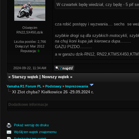
W czwartek będę wiedział, czy będę - 5 pif s
cza robić postępy i wyzwania.... sechs se weź
Oświęcim
RN22,SX450,dzik
szybkie drogi są dla szybkich motocykli, szybk
na chuj koni kupa jak kierowca dupa.........
Liczba postów: 2,766
Dołączył: Mar 2012
GAZU PIZDO..........
Reputacja:
9
a w garażu dzik-RN12, RN22,KTMSX450,K
2024-09-22, 11:34 AM
«
Starszy wątek
|
Nowszy wątek
»
Yamaha R1 Forum PL
»
Podstawy
»
Imprezowania
XI Zlot chyba? Kiełkowice 26 -29.09.2024 r.
Dodatkowe informacje
Pokaż wersję do druku
Wyślij ten wątek znajomemu
Subskrybuj ten wątek