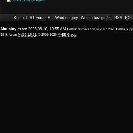
Kontakt
R1-Forum.PL
Wróć do góry
Wersja bez grafiki
RSS
POL
Aktualny czas:
2026-08-10, 10:55 AM
Polskie tłumaczenie © 2007-2026
Polski Sup
Silnik forum
MyBB 1.8.39
, © 2002-2026
MyBB Group
.