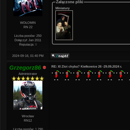
Załączone pliki
Miniatury
WOŁOMIN
RN 22
Liczba postów: 250
Dołączył: Jan 2011
Reputacja:
0
2024-09-16, 01:40 PM
Grzegorz86
RE: XI Zlot chyba? Kiełkowice 26 -29.09.2024 r.
Administrator
Wrocław
RN12
Liczba postów: 1,290