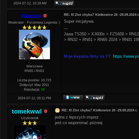
2024-07-12, 10:18 AM
Koczis
RE: XI Zlot chyba? Kiełkowice 26 -29.09.2024 r
Super inicjatywa.
Moderator - Forumowa Legenda :)
---
Jawa TS350 > XJ600s > FZS600 > RN12
> RN32 + RN01 > RN65 2024 > RN01 199
Moje kiepskie filmy na YT:
https://www.y
Warszawa
RN65 i RN01
Liczba postów: 10,723
Dołączył: May 2011
Reputacja:
58
2024-07-12, 09:11 PM
tomekwwl
RE: XI Zlot chyba? Kiełkowice 26 -29.09.2024 r.
jedna z lepszych imprez
Użytkownik
jest co wspominać póżniej