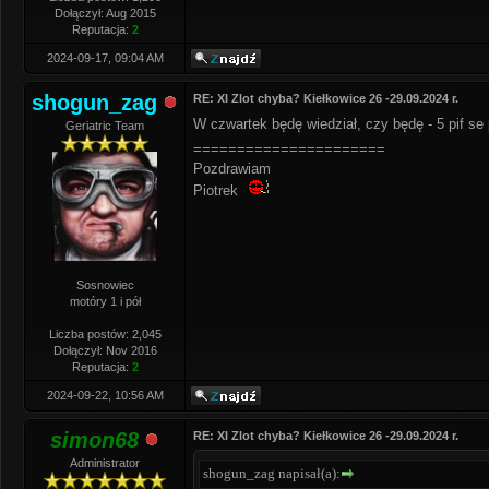
Dołączył: Aug 2015
Reputacja:
2
2024-09-17, 09:04 AM
shogun_zag
RE: XI Zlot chyba? Kiełkowice 26 -29.09.2024 r.
W czwartek będę wiedział, czy będę - 5 pif s
Geriatric Team
======================
Pozdrawiam
Piotrek
Sosnowiec
motóry 1 i pół
Liczba postów: 2,045
Dołączył: Nov 2016
Reputacja:
2
2024-09-22, 10:56 AM
simon68
RE: XI Zlot chyba? Kiełkowice 26 -29.09.2024 r.
Administrator
shogun_zag napisał(a):