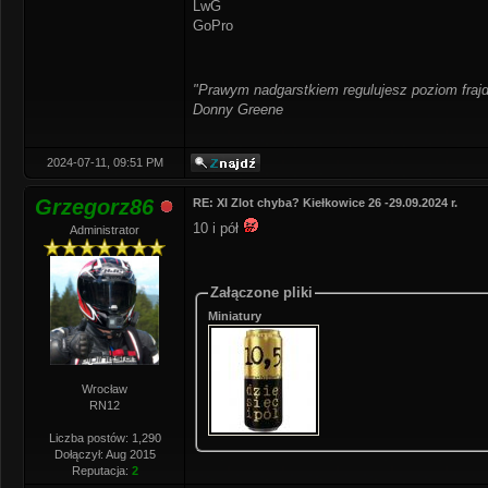
LwG
GoPro
"Prawym nadgarstkiem regulujesz poziom frajd
Donny Greene
2024-07-11, 09:51 PM
Grzegorz86
RE: XI Zlot chyba? Kiełkowice 26 -29.09.2024 r.
10 i pół
Administrator
Załączone pliki
Miniatury
Wrocław
RN12
Liczba postów: 1,290
Dołączył: Aug 2015
Reputacja:
2