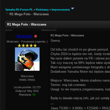
Yamaha R1 Forum PL
»
Podstawy
»
Imprezowania
R1 Mega Foto - Warszawa
R1 Mega Foto - Warszawa
Autor
Wiadomość
Koczis
R1 Mega Foto - Warszawa
Siema.
Moderator - Forumowa Legenda :)
Od kilku lat chodził mi po głowie pomysł
Chyba 2024 to będzie ten rok, kiedy trze
Na razie dałem pytanie na FB i odzew jes
Tak czy inaczej na 99% będzie takie wyd
Mam wstępnie umówionego fotografa z dron
Dodatkowo Yamaha Motor też będzie dawał
Warszawa
RN65 i RN01
Miejsce: Warszawa, błonia stadionu nar
Termin: maj lub czerwiec
Liczba postów: 10,723
Uwagi: to nie impreza zorganizowana, ka
Dołączył: May 2011
Reputacja:
58
Będę tu dawała więcej info, jak już ustalę
---
Jawa TS350 > XJ600s > FZS600 > RN12