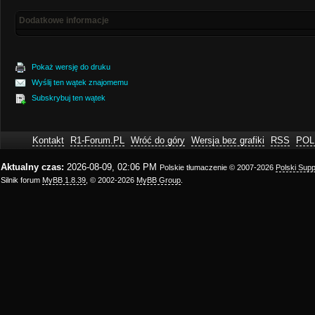
Dodatkowe informacje
Pokaż wersję do druku
Wyślij ten wątek znajomemu
Subskrybuj ten wątek
Kontakt
R1-Forum.PL
Wróć do góry
Wersja bez grafiki
RSS
POL
Aktualny czas:
2026-08-09, 02:06 PM
Polskie tłumaczenie © 2007-2026
Polski Sup
Silnik forum
MyBB 1.8.39
, © 2002-2026
MyBB Group
.