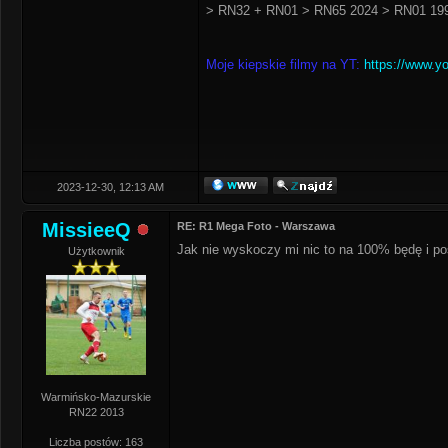
> RN32 + RN01 > RN65 2024 > RN01 199
Moje kiepskie filmy na YT:
https://www.y
2023-12-30, 12:13 AM
MissieeQ
RE: R1 Mega Foto - Warszawa
Jak nie wyskoczy mi nic to na 100% będę i po
Użytkownik
Warmińsko-Mazurskie
RN22 2013
Liczba postów: 163