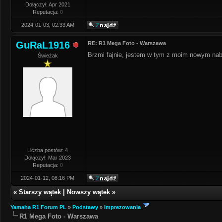
Dołączył: Apr 2021
Reputacja:
0
2024-01-03, 02:33 AM
GuRaL1916
RE: R1 Mega Foto - Warszawa
Brzmi fajnie, jestem w tym z moim nowym n
Świeżak
Liczba postów: 4
Dołączył: Mar 2023
Reputacja:
0
2024-01-12, 08:16 PM
«
Starszy wątek
|
Nowszy wątek
»
Yamaha R1 Forum PL
»
Podstawy
»
Imprezowania
R1 Mega Foto - Warszawa