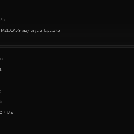
Ula
 M2101K6G przy użyciu Tapatalka
ga
a
g
85
2 + Ula