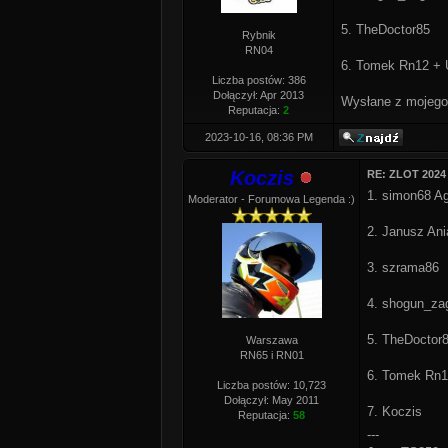
5. TheDoctor85
Rybnik
RN04
6. Tomek Rn12 + 
Liczba postów: 386
Dołączył: Apr 2013
Wysłane z mojego
Reputacja:
2
2023-10-16, 08:36 PM
Koczis
RE: ZLOT 2024
1. simon68 A
Moderator - Forumowa Legenda :)
2. Janusz Ani
3. szrama86
4. shogun_za
5. TheDoctor
Warszawa
RN65 i RN01
6. Tomek Rn1
Liczba postów: 10,723
Dołączył: May 2011
7. Koczis
Reputacja:
58
---