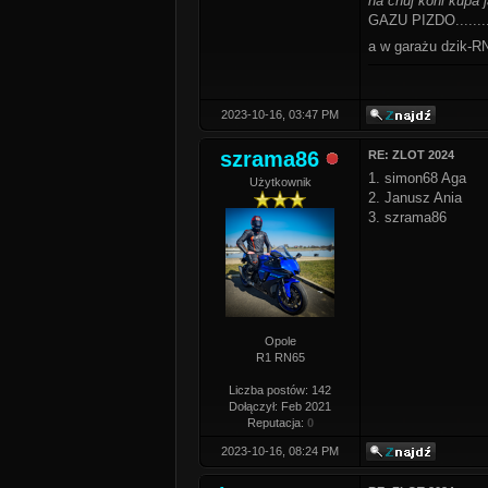
na chuj koni kupa j
GAZU PIZDO........
a w garażu dzik
2023-10-16, 03:47 PM
szrama86
RE: ZLOT 2024
1. simon68 Aga
Użytkownik
2. Janusz Ania
3. szrama86
Opole
R1 RN65
Liczba postów: 142
Dołączył: Feb 2021
Reputacja:
0
2023-10-16, 08:24 PM