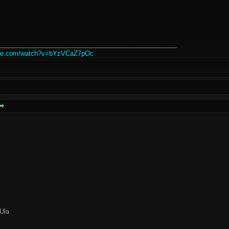
__________________________________________________
ube.com/watch?v=bYzVCaZ7pOc
Ula