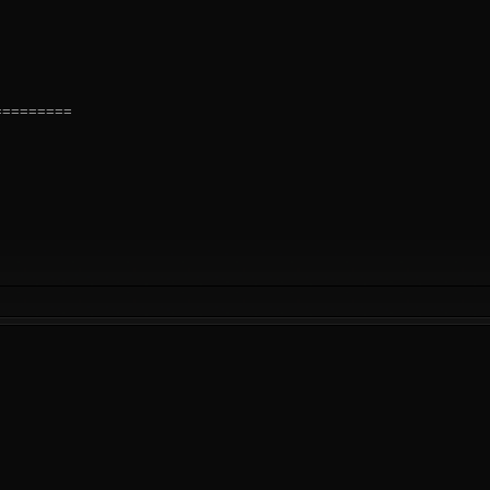
=========