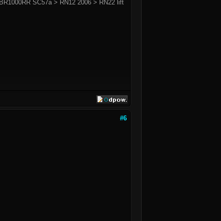
BR1000RR SC57a > RN12 2006 > RN22 lift
#6