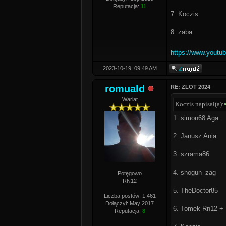
Reputacja:
11
7. Koczis
8. żaba
_______________
https://www.yout
2023-10-19, 09:49 AM
romuald
RE: ZLOT 2024
Wariat
Koczis napisał(a):
1. simon68 Aga
2. Janusz Ania
3. szrama86
4. shogun_zag
Potęgowo
RN12
5. TheDoctor85
Liczba postów: 1,461
Dołączył: May 2017
6. Tomek Rn12 + 
Reputacja:
8