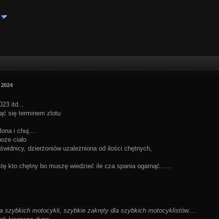
 2024
23 itd...
ąć się terminem zlotu
ona i chuj....
boże ciało
 świdnicy, dzierżoniów uzależniona od ilości chętnych,
stę kto chętny bo muszę wiedzieć ile cza spania ogarnąć......
la szybkich motocykli, szybkie zakręty dla szybkich motocyklistów....