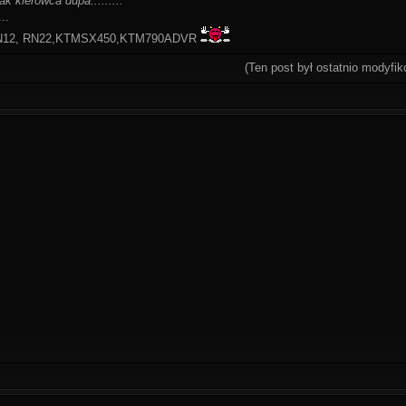
ak kierowca dupa.........
..
-RN12, RN22,KTMSX450,KTM790ADVR
(Ten post był ostatnio modyf