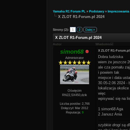
Yamaha R1 Forum PL
»
Podstawy
»
Imprezowania
X ZLOT R1-Forum.pl 2024
Strony (2):
1
2
Dalej »
X ZLOT R1-Forum.pl 2024
Autor
Wiadomość
simon68
X ZLOT R1-Forum.pl
Dobra ludziska
Administrator
wiem że jeszcze 20
ale cza pomału zaj
i powiem tak
miejsce i data ustal
30.05-2.06 2024 - 
lokalizacja okolice
Oświęcim
więc
RN22,SX450,dzik
wpisywać się na li
Liczba postów: 2,766
Dołączył: Mar 2012
1 simon68 Aga
Reputacja:
9
2 Janusz Ania
szybkie drogi są d