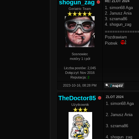
shogun_zag
RE: ZLOT 2024
1. simon68 Aga
Geriatric Team
2. Janusz Ania
3. szrama86
4. shogun_zag
=============
Pozdrawiam
Piotrek
Sosnowiec
motóry 1 i pół
Liczba postów: 2,045
Dołączył: Nov 2016
Reputacja:
2
2023-10-16, 08:28 PM
TheDoctor85
ZLOT 2024
1. simon68 Aga
Użytkownik
2. Janusz Ania
3. szrama86
4. shogun_zag