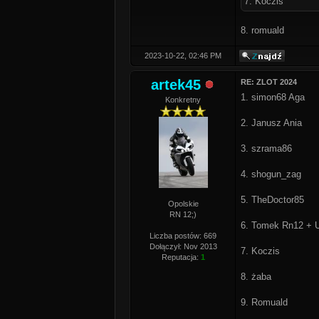
7. Koczis
8. romuald
2023-10-22, 02:46 PM
artek45
RE: ZLOT 2024
1. simon68 Aga
Konkretny
2. Janusz Ania
3. szrama86
4. shogun_zag
5. TheDoctor85
Opolskie
RN 12;)
6. Tomek Rn12 + 
Liczba postów: 669
Dołączył: Nov 2013
7. Koczis
Reputacja:
1
8. żaba
9. Romuald