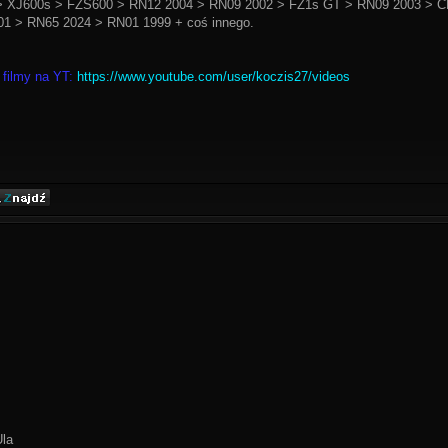
 XJ600s > FZS600 > RN12 2004 > RN09 2002 > FZ1s GT > RN09 2003 > C
1 > RN65 2024 > RN01 1999 + coś innego.
 filmy na YT:
https://www.youtube.com/user/koczis27/videos
Ula