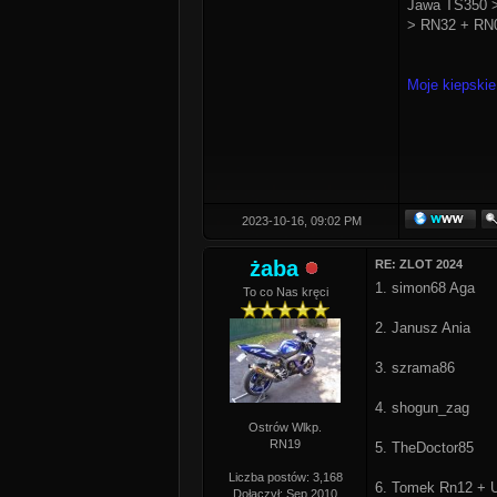
Jawa TS350 >
> RN32 + RN0
Moje kiepskie
2023-10-16, 09:02 PM
żaba
RE: ZLOT 2024
1. simon68 Aga
To co Nas kręci
2. Janusz Ania
3. szrama86
4. shogun_zag
Ostrów Wlkp.
RN19
5. TheDoctor85
Liczba postów: 3,168
6. Tomek Rn12 + 
Dołączył: Sep 2010