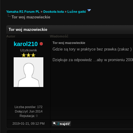
Yamaha R1 Forum PL
»
Dookoła koła
»
Luźne gatki
Tor woj mazowieckie
Tor woj mazowieckie
Autor
Wiadomość
karol210
Tor woj mazowieckie
Gdzie są tory w praktyce bez prawka (zakaz ) 
Użytkownik
Dziękuje za odpowiedz ...aby w promieniu 20
Liczba postów: 172
Dołączył: Jun 2014
Reputacja:
0
2019-01-21, 09:12 PM