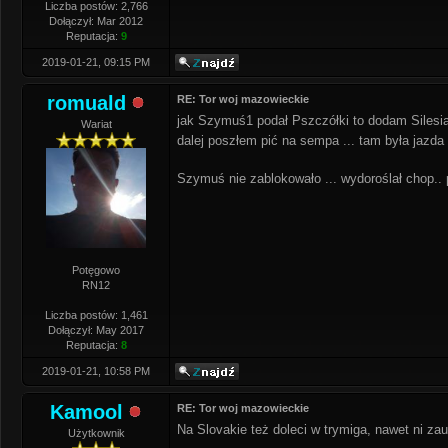
Liczba postów: 2,766
Dołączył: Mar 2012
Reputacja:
9
2019-01-21, 09:15 PM
romuald
RE: Tor woj mazowieckie
jak Szymuś1 podał Pszczółki to dodam Silesia .
Wariat
dalej poszłem pić na sempa ... tam była jazd
Szymuś nie zablokowało ... wydoroślał chop.
Potęgowo
RN12
Liczba postów: 1,461
Dołączył: May 2017
Reputacja:
8
2019-01-21, 10:58 PM
Kamool
RE: Tor woj mazowieckie
Na Slovakie też doleci w trymiga, nawet ni za
Użytkownik