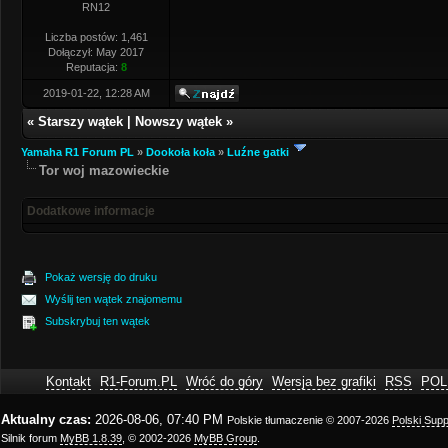
RN12
Liczba postów: 1,461
Dołączył: May 2017
Reputacja:
8
2019-01-22, 12:28 AM
«
Starszy wątek
|
Nowszy wątek
»
Yamaha R1 Forum PL
»
Dookoła koła
»
Luźne gatki
Tor woj mazowieckie
Dodatkowe informacje
Pokaż wersję do druku
Wyślij ten wątek znajomemu
Subskrybuj ten wątek
Kontakt
R1-Forum.PL
Wróć do góry
Wersja bez grafiki
RSS
POL
Aktualny czas:
2026-08-06, 07:40 PM
Polskie tłumaczenie © 2007-2026
Polski Sup
Silnik forum
MyBB 1.8.39
, © 2002-2026
MyBB Group
.