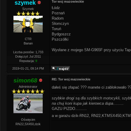
szymek
Tor woj mazowieckie
Łódz
Szymek
Poznań
Radom
Słomczyn
Toruń
Bydgoszcz
CTR
Pszczółki
Banan
Wysłane z mojego SM-G965F przy użyciu Tap
Liczba postów: 1,733
Dołączył: Jul 2011
Reputacja:
9
2019-01-21, 09:14 PM
simon68
RE: Tor woj mazowieckie
Administrator
dałeś się złapać ??? manete ci zablokowało 
szybkie drogi są dla szybkich motocykli, szybk
na chuj koni kupa jak kierowca dupa.........
GAZU PIZDO..........
a w garażu dzik-RN12, RN22,KTMSX450,K
Oświęcim
RN22,SX450,dzik