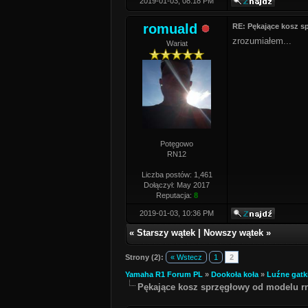
2019-01-03, 08:18 PM
romuald
RE: Pękające kosz s
zrozumiałem...
Wariat
Potęgowo
RN12
Liczba postów: 1,461
Dołączył: May 2017
Reputacja:
8
2019-01-03, 10:36 PM
«
Starszy wątek
|
Nowszy wątek
»
Strony (2):
« Wstecz
1
2
Yamaha R1 Forum PL
»
Dookoła koła
»
Luźne gatk
Pękające kosz sprzęgłowy od modelu rn