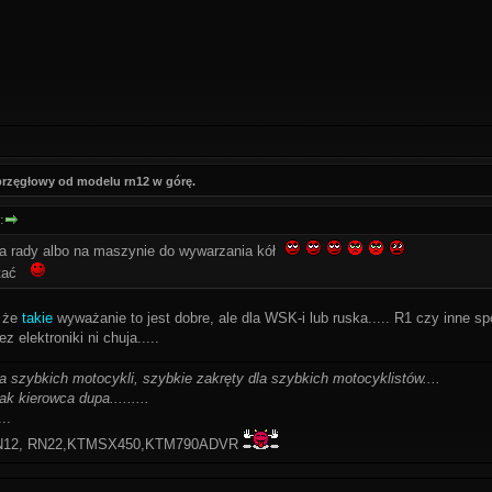
przęgłowy od modelu rn12 w górę.
:
da rady albo na maszynie do wywarzania kół
pytać
 że
takie
wyważanie to jest dobre, ale dla WSK-i lub ruska..... R1 czy inne spo
z elektroniki ni chuja.....
la szybkich motocykli, szybkie zakręty dla szybkich motocyklistów....
ak kierowca dupa.........
..
-RN12, RN22,KTMSX450,KTM790ADVR