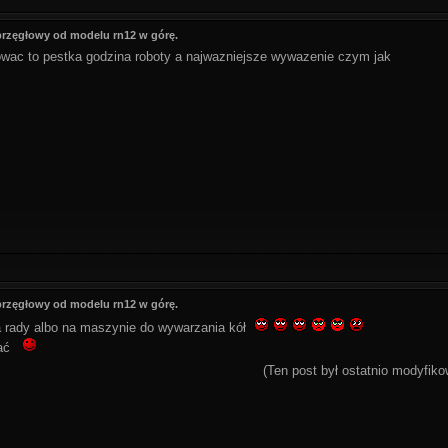
przęgłowy od modelu rn12 w górę.
owac to pestka godzina roboty a najwazniejsze wywazenie czym jak
przęgłowy od modelu rn12 w górę.
da rady albo na maszynie do wywarzania kół
ytać
(Ten post był ostatnio modyfik