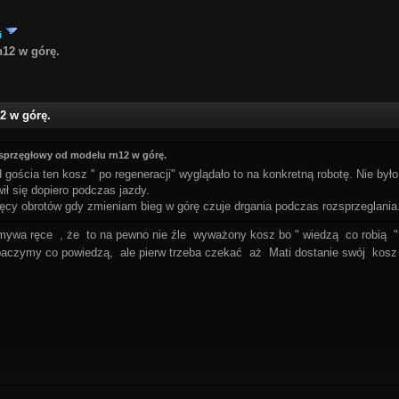
i
12 w górę.
2 w górę.
 sprzęgłowy od modelu rn12 w górę.
gościa ten kosz " po regeneracji" wyglądało to na konkretną robotę. Nie było 
ł się dopiero podczas jazdy.
ięcy obrotów gdy zmieniam bieg w górę czuje drgania podczas rozsprzeglania
umywa ręce , że to na pewno nie źle wyważony kosz bo " wiedzą co robią 
baczymy co powiedzą, ale pierw trzeba czekać aż Mati dostanie swój kosz