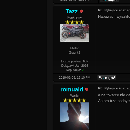
Tazz
RE: Pękające kosz s
Napawac i wyszlif
Konkretny
Mielec
Gsxr k8
Liczba postów: 637
Dołączył: Jan 2016
Reputacja:
2
2019-01-03, 12:10 PM
romuald
RE: Pękające kosz s
a na tokarce nie 
Wariat
Asiora trza podp