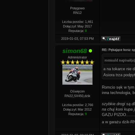
Potęgowo
RN12
Liczba postów: 1,461
Dołączył: May 2017
Reputacja:
8
2019-01-03, 07:53 PM
simon68
RE: Pękające kosz s
Administrator
romuald napisał(a)
a na tokarce nie 
Asiora trza pod
Romcio sęk w tym
Oświęcim
inna technologia, be
RN22,SX450,dzik
szybkie drogi są d
Liczba postów: 2,766
na chuj koni kupa j
Dołączył: Mar 2012
Reputacja:
9
GAZU PIZDO........
a w garażu dzik