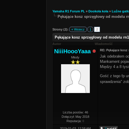
Yamaha R1 Forum PL
»
Dookoła koła
»
Luźne gatk
Pękające kosz sprzęgłowy od modelu rn
Strony (2):
« Wstecz
1
2
Pękające kosz sprzęgłowy od modelu rn1
Autor
Wiadomość
NiiiHoooYaaa
RE: Pękające kosz
Jak odebrałem od 
Młody
Mankament pojawi
Między 4 a 8 tys
Gość z tego fp 
sprawdzenia" zo
Liczba postów: 46
Dołączył: May 2018
Reputacja:
0
2019-01-03, 12:58 AM