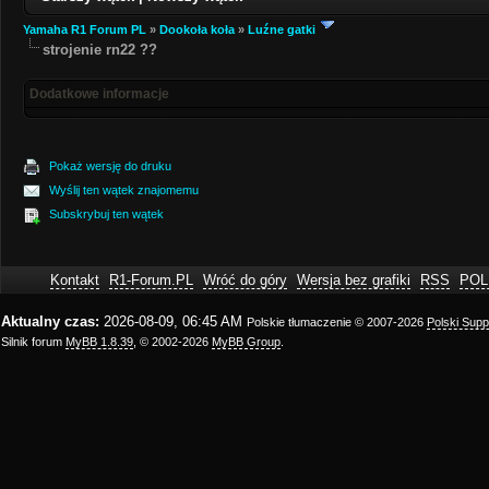
Yamaha R1 Forum PL
»
Dookoła koła
»
Luźne gatki
strojenie rn22 ??
Dodatkowe informacje
Pokaż wersję do druku
Wyślij ten wątek znajomemu
Subskrybuj ten wątek
Kontakt
R1-Forum.PL
Wróć do góry
Wersja bez grafiki
RSS
POL
Aktualny czas:
2026-08-09, 06:45 AM
Polskie tłumaczenie © 2007-2026
Polski Sup
Silnik forum
MyBB 1.8.39
, © 2002-2026
MyBB Group
.