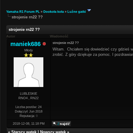
Yamaha R1 Forum PL
»
Dookoła koła
»
Luźne gatki
strojenie rn22 ??
strojenie rn22 ??
Autor
Wiadomość
maniek686
strojenie rn22 ??
Witam. Chciałem się dowiedzieć czy gdzieś w
Młody
zrobić. Z góry dziękuje za pomoc. I pozdrawia
LUBLESKIE
RNO4 , RN22
Liczba postów: 24
Dołączył: Jun 2018
Reputacja:
0
2018-12-08, 11:18 PM
«
Starszy wątek
|
Nowszy wątek
»